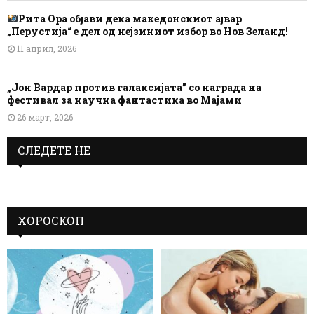
Рита Ора објави дека македонскиот ајвар
„Перустија“ е дел од нејзиниот избор во Нов Зеланд!
11 април, 2026
„Јон Вардар против галаксијата” со награда на
фестивал за научна фантастика во Мајами
26 март, 2026
СЛЕДЕТЕ НЕ
ХОРОСКОП