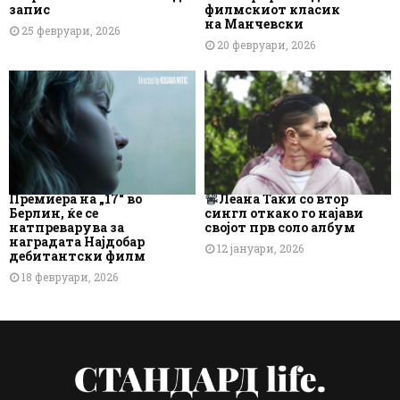
запис
филмскиот класик
на Манчевски
25 февруари, 2026
20 февруари, 2026
Премиера на „17“ во
Леана Таќи со втор
Берлин, ќе се
сингл откако го најави
натпреварува за
својот прв соло албум
наградата Најдобар
12 јануари, 2026
дебитантски филм
18 февруари, 2026