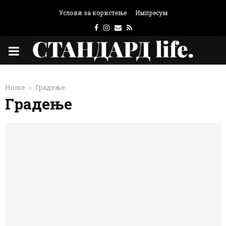
Услови за користење
Импресум
Facebook
Instagram
Email
Rss
PRIMARY
MENU
Home
Градење
Градење