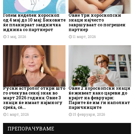
Голем неделен хороскоп
Овие три хороскопски
од 4 мај до 10 мај: Биковите
знаци најчесто
ќе планираат заедничка
завршуваат со погрешен
иднина со партнерот
партнер
3 мај, 2026
11 март, 2026
Руски астролог откри што
Овие 2 хороскопски знаци
го очекува секој знак во
ќе живеат како цареви до
март 2026 година: Овие 3
крајот на февруари:
знаци ќе имаат најмногу
Парите ќе им ги наполнат
среќа, сè...
паричниците
1 март, 2026
15 февруари, 2026
ПРЕПОРАЧУВАМЕ