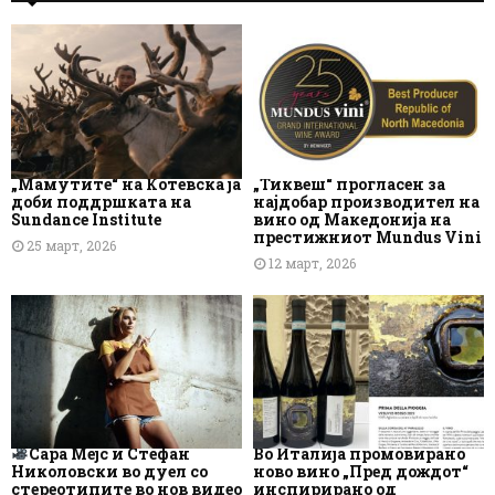
„Мамутите“ на Котевска ја
„Тиквеш“ прогласен за
доби поддршката на
најдобар производител на
Sundance Institute
вино од Македонија на
престижниот Mundus Vini
25 март, 2026
12 март, 2026
Сара Мејс и Стефан
Во Италија промовирано
Николовски во дуел со
ново вино „Пред дождот“
стереотипите во нов видео
инспирирано од