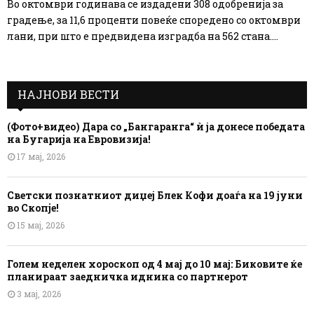
Во октомври годинава се издадени 308 одобренија за
градење, за 11,6 проценти повеќе споредено со октомври
лани, при што е предвидена изградба на 562 стана....
НАЈНОВИ ВЕСТИ
(Фото+видео) Дара со „Бангаранга“ ѝ ја донесе победата
на Бугарија на Евровизија!
17 мај, 2026
Светски познатниот диџеј Блек Кофи доаѓа на 19 јуни
во Скопје!
15 мај, 2026
Голем неделен хороскоп од 4 мај до 10 мај: Биковите ќе
планираат заедничка иднина со партнерот
3 мај, 2026