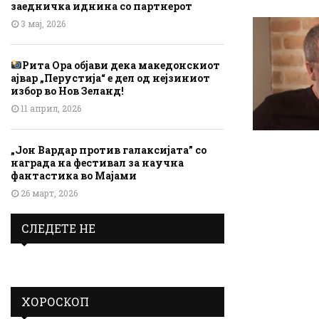
заедничка иднина со партнерот
3 мај, 2026
Рита Ора објави дека македонскиот
ајвар „Перустија“ е дел од нејзиниот
избор во Нов Зеланд!
11 април, 2026
„Јон Вардар против галаксијата” со
награда на фестивал за научна
фантастика во Мајами
26 март, 2026
СЛЕДЕТЕ НЕ
ХОРОСКОП