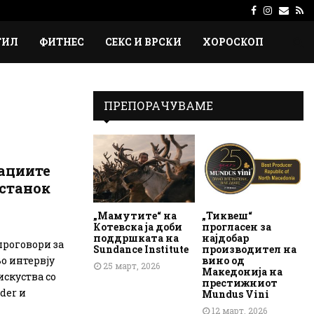
Facebook
Instagr
Emai
Rs
ТИЛ
ФИТНЕС
СЕКС И ВРСКИ
ХОРОСКОП
ПРЕПОРАЧУВАМЕ
кациите
останок
„Мамутите“ на
„Тиквеш“
Котевска ја доби
прогласен за
поддршката на
најдобар
проговори за
Sundance Institute
производител на
вино од
Во интервју
25 март, 2026
Македонија на
искуства со
престижниот
der и
Mundus Vini
12 март, 2026