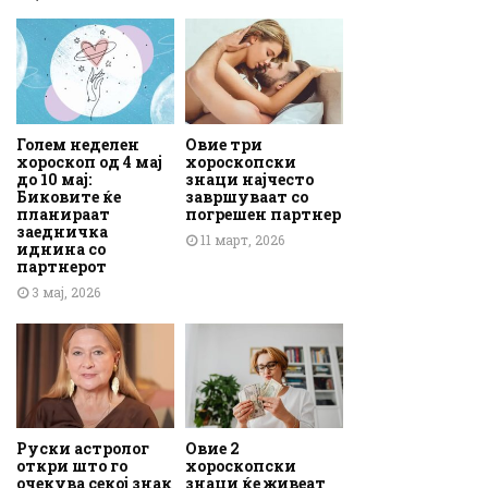
Голем неделен
Овие три
хороскоп од 4 мај
хороскопски
до 10 мај:
знаци најчесто
Биковите ќе
завршуваат со
планираат
погрешен партнер
заедничка
11 март, 2026
иднина со
партнерот
3 мај, 2026
Руски астролог
Овие 2
откри што го
хороскопски
очекува секој знак
знаци ќе живеат