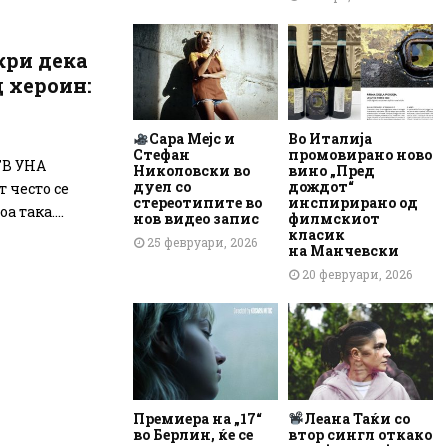
кри дека
д хероин:
Сара Мејс и
Во Италија
Стефан
промовирано ново
ТВ УНА
Николовски во
вино „Пред
дуел со
дождот“
 често се
стереотипите во
инспирирано од
а така....
нов видео запис
филмскиот
класик
25 февруари, 2026
на Манчевски
20 февруари, 2026
Премиера на „17“
Леана Таќи со
во Берлин, ќе се
втор сингл откако