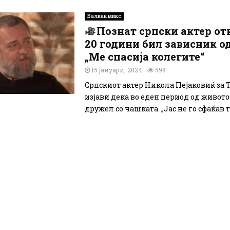
Балкан микс
Познат српски актер от
20 години бил зависник о
„Ме спасија колегите“
15 јануари, 2024
598
Српскиот актер Никола Пејаковиќ за 
изјави дека во еден период од животот
дружел со чашката. „Јас не го сфаќав то