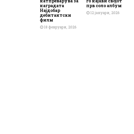
натпреварува за
го најави својот
наградата
прв соло албум
Најдобар
12 јануари, 2026
дебитантски
филм
18 февруари, 2026