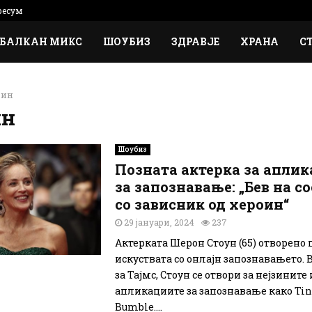
есум
БАЛКАН МИКС
ШОУБИЗ
ЗДРАВЈЕ
ХРАНА
С
оин
ин
Шоубиз
Позната актерка за апли
за запознавање: „Бев на с
со зависник од хероин“
29 јануари, 2024
237
Актерката Шерон Стоун (65) отворено 
искуствата со онлајн запознавањето. 
за Тајмс, Стоун се отвори за нејзините 
апликациите за запознавање како Tin
Bumble....