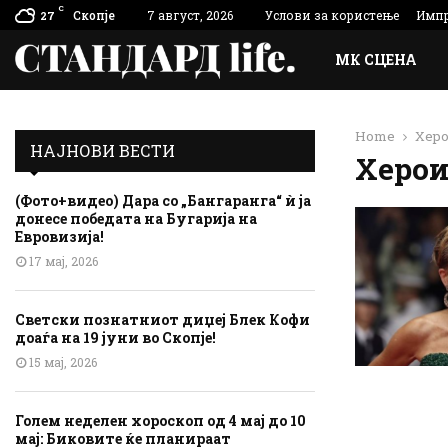
C
Скопје
7 август, 2026
Услови за користење
Импр
27
МК СЦЕНА
Home
Хер
НАЈНОВИ ВЕСТИ
Херо
(Фото+видео) Дара со „Бангаранга“ ѝ ја
донесе победата на Бугарија на
Евровизија!
17 мај, 2026
Светски познатниот диџеј Блек Кофи
доаѓа на 19 јуни во Скопје!
15 мај, 2026
Голем неделен хороскоп од 4 мај до 10
мај: Биковите ќе планираат