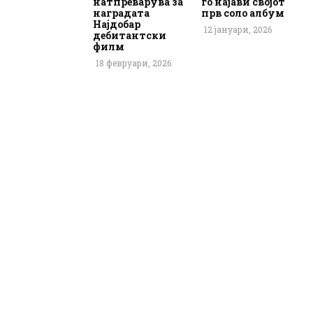
натпреварува за
го најави својот
наградата
прв соло албум
Најдобар
12 јануари, 2026
дебитантски
филм
18 февруари, 2026