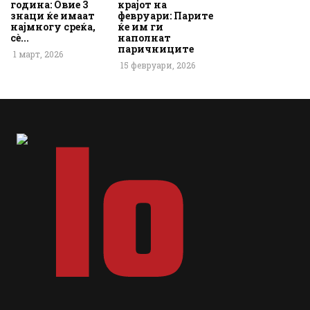
година: Овие 3
крајот на
знаци ќе имаат
февруари: Парите
најмногу среќа,
ќе им ги
сè...
наполнат
паричниците
1 март, 2026
15 февруари, 2026