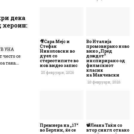
кри дека
д хероин:
🎥Сара Мејс и
Во Италија
Стефан
промовирано ново
ТВ УНА
Николовски во
вино „Пред
дуел со
дождот“
 често се
стереотипите во
инспирирано од
а така....
нов видео запис
филмскиот
класик
25 февруари, 2026
на Манчевски
20 февруари, 2026
Премиера на „17“
📽️Леана Таќи со
во Берлин, ќе се
втор сингл откако