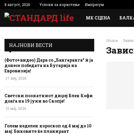
8 август, 2026
Услови за користење
Импресум
МК СЦЕНА
БАЛК
Home
Зави
НАЈНОВИ ВЕСТИ
Зави
(Фото+видео) Дара со „Бангаранга“ ѝ ја
донесе победата на Бугарија на
Евровизија!
17 мај, 2026
Светски познатниот диџеј Блек Кофи
доаѓа на 19 јуни во Скопје!
15 мај, 2026
Голем неделен хороскоп од 4 мај до 10
мај: Биковите ќе планираат