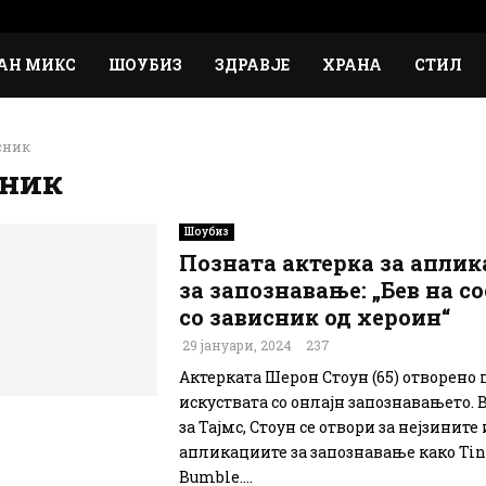
АН МИКС
ШОУБИЗ
ЗДРАВЈЕ
ХРАНА
СТИЛ
сник
сник
Шоубиз
Позната актерка за апли
за запознавање: „Бев на с
со зависник од хероин“
29 јануари, 2024
237
Актерката Шерон Стоун (65) отворено 
искуствата со онлајн запознавањето. 
за Тајмс, Стоун се отвори за нејзините 
апликациите за запознавање како Tin
Bumble....