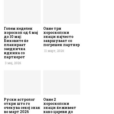
Голем неделен
Овие три
хороскоп од 4 мај
хороскопски
до 10 мај:
знаци најчесто
Биковите ќе
завршуваат со
планираат
погрешен партнер
заедничка
11 март, 2026
иднина со
партнерот
3 мај, 2026
Руски астролог
Овие 2
откри што го
хороскопски
очекува секој знак
знаци ќе живеат
во март 2026
како цареви до