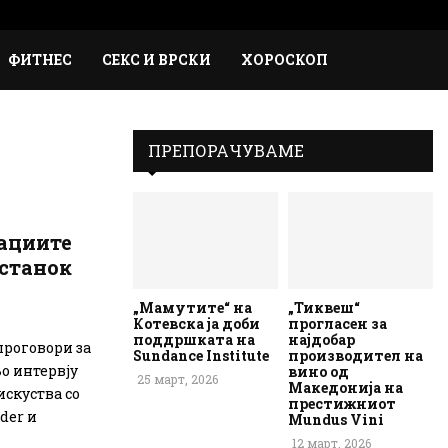
Faceb
Inst
Em
Rs
ФИТНЕС
СЕКС И ВРСКИ
ХОРОСКОП
ПРЕПОРАЧУВАМЕ
кациите
останок
„Мамутите“ на
„Тиквеш“
Котевска ја доби
прогласен за
поддршката на
најдобар
проговори за
Sundance Institute
производител на
Во интервју
вино од
25 март, 2026
Македонија на
искуства со
престижниот
der и
Mundus Vini
12 март, 2026