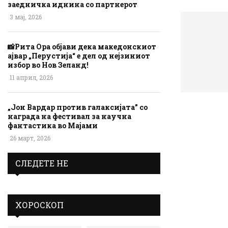
заедничка иднина со партнерот
3 мај, 2026
📸Рита Ора објави дека македонскиот
ајвар „Перустија“ е дел од нејзиниот
избор во Нов Зеланд!
11 април, 2026
„Јон Вардар против галаксијата” со
награда на фестивал за научна
фантастика во Мајами
26 март, 2026
СЛЕДЕТЕ НЕ
ХОРОСКОП