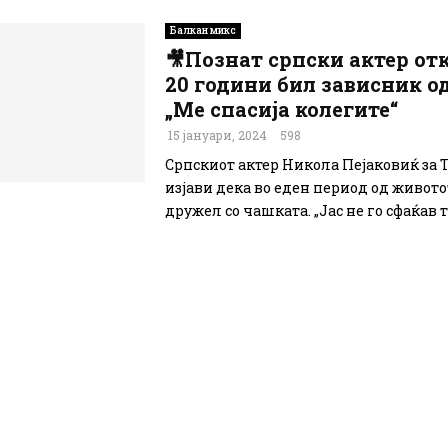
Балкан микс
🎥Познат српски актер от
20 години бил зависник о
„Ме спасија колегите“
15 јануари, 2024
598
Српскиот актер Никола Пејаковиќ за 
изјави дека во еден период од животот
дружел со чашката. „Јас не го сфаќав то