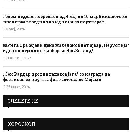
Голем неделен хороскоп од 4 мај до 10 мај: Биковите ќе
планираат заедничка иднина со партнерот
3 мај, 2026
📸Рита Ора објави дека македонскиот ајвар „Перустија“
е дел од нејзиниот избор во Нов Зеланд!
11 април, 2026
„Јон Вардар против галаксијата” со награда на
фестивал за научна фантастика во Мајами
26 март, 2026
СЛЕДЕТЕ НЕ
ХОРОСКОП