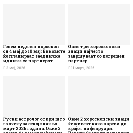
Голем неделен хороскоп
Овие три хороскопски
од 4 мај до 10 мај: Биковите
знаци најчесто
ќе планираат заедничка
завршуваат со погрешен
иднина со партнерот
партнер
3 мај, 2026
11 март, 2026
Руски астролог откри што
Овие 2 хороскопски знаци
го очекува секој знак во
ќе живеат како цареви до
март 2026 година: Овие 3
крајот на февруари: