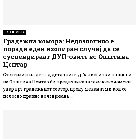
ЕКОНОМИЈА
Градежна комора: Недозволиво е
поради еден изолиран случај да се
суспендираат ДУП-овите во Општина
Центар
Суспензија на дел од деталните урбанистички планови
во Општина Центар би предизвикала тежок економски
удар врз градежниот сектор, преку механизми кои се
целосно правно неиздржани...