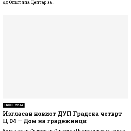
од Општина Центар за...
ЕКОНОМИЈА
Изгласан новиот ДУП Градска четврт
Ц 04 – Дом на градежници
Во салата на Советот на Општина Центар денес се одржа