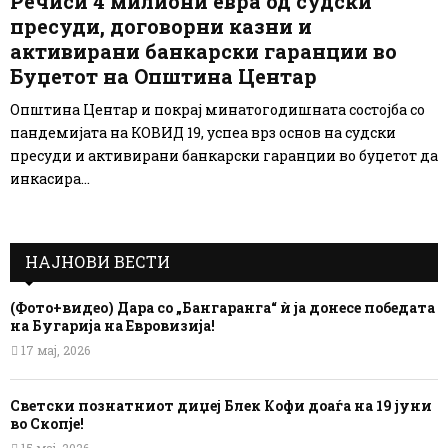
Речиси 4 милиони евра од судски
пресуди, договорни казни и
активирани банкарски гаранции во
Буџетот на Општина Центар
Општина Центар и покрај минатогодишната состојба со
пандемијата на КОВИД 19, успеа врз основ на судски
пресуди и активирани банкарски гаранции во буџетот да
инкасира...
НАЈНОВИ ВЕСТИ
(Фото+видео) Дара со „Бангаранга“ ѝ ја донесе победата
на Бугарија на Евровизија!
17 мај, 2026
Светски познатниот диџеј Блек Кофи доаѓа на 19 јуни
во Скопје!
15 мај, 2026