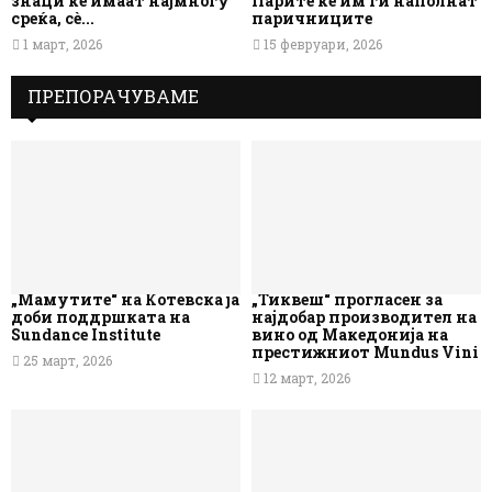
знаци ќе имаат најмногу
Парите ќе им ги наполнат
среќа, сè...
паричниците
1 март, 2026
15 февруари, 2026
ПРЕПОРАЧУВАМЕ
„Мамутите“ на Котевска ја
„Тиквеш“ прогласен за
доби поддршката на
најдобар производител на
Sundance Institute
вино од Македонија на
престижниот Mundus Vini
25 март, 2026
12 март, 2026