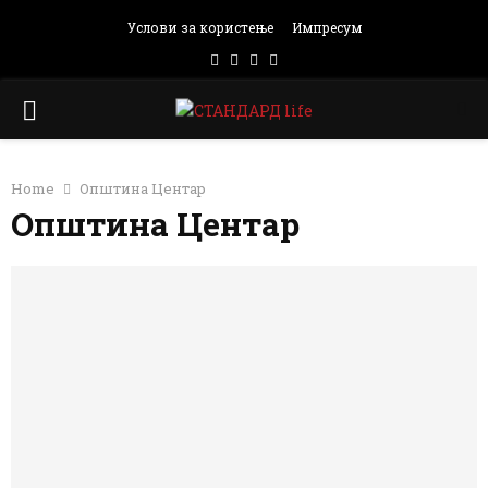
Услови за користење
Импресум
Facebook
Instagram
Email
Rss
PRIMARY
MENU
Home
Општина Центар
Општина Центар