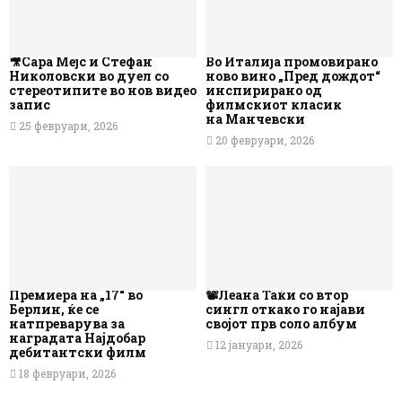
🎥Сара Мејс и Стефан
Во Италија промовирано
Николовски во дуел со
ново вино „Пред дождот“
стереотипите во нов видео
инспирирано од
запис
филмскиот класик
на Манчевски
25 февруари, 2026
20 февруари, 2026
Премиера на „17“ во
📽️Леана Таќи со втор
Берлин, ќе се
сингл откако го најави
натпреварува за
својот прв соло албум
наградата Најдобар
12 јануари, 2026
дебитантски филм
18 февруари, 2026