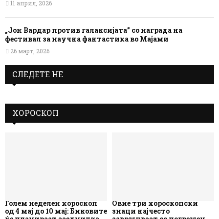
11 април, 2026
„Јон Вардар против галаксијата” со награда на
фестивал за научна фантастика во Мајами
26 март, 2026
СЛЕДЕТЕ НЕ
ХОРОСКОП
Голем неделен хороскоп
Овие три хороскопски
од 4 мај до 10 мај: Биковите
знаци најчесто
ќе планираат заедничка
завршуваат со погрешен