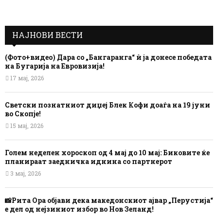
НАЈНОВИ ВЕСТИ
(Фото+видео) Дара со „Бангаранга“ ѝ ја донесе победата
на Бугарија на Евровизија!
17 мај, 2026
Светски познатниот диџеј Блек Кофи доаѓа на 19 јуни
во Скопје!
15 мај, 2026
Голем неделен хороскоп од 4 мај до 10 мај: Биковите ќе
планираат заедничка иднина со партнерот
3 мај, 2026
📸Рита Ора објави дека македонскиот ајвар „Перустија“
е дел од нејзиниот избор во Нов Зеланд!