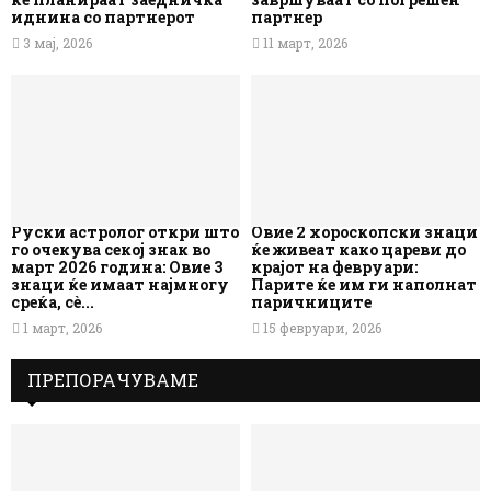
иднина со партнерот
партнер
3 мај, 2026
11 март, 2026
Руски астролог откри што
Овие 2 хороскопски знаци
го очекува секој знак во
ќе живеат како цареви до
март 2026 година: Овие 3
крајот на февруари:
знаци ќе имаат најмногу
Парите ќе им ги наполнат
среќа, сè...
паричниците
1 март, 2026
15 февруари, 2026
ПРЕПОРАЧУВАМЕ