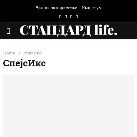
Услови за користење
Импресум
Facebook
Instagram
Email
Rss
PRIMARY
MENU
Home
СпејсИкс
СпејсИкс