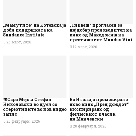
„Мамутите“ на Котевска ја
„Тиквеш“ прогласен за
доби поддршката на
најдобар производител на
Sundance Institute
вино од Македонија на
престижниот Mundus Vini
25 март, 2026
12 март, 2026
🎥Сара Мејс и Стефан
Во Италија промовирано
Николовски во дуел со
ново вино „Пред дождот“
стереотипите во нов видео
инспирирано од
запис
филмскиот класик
на Манчевски
25 февруари, 2026
20 февруари, 2026