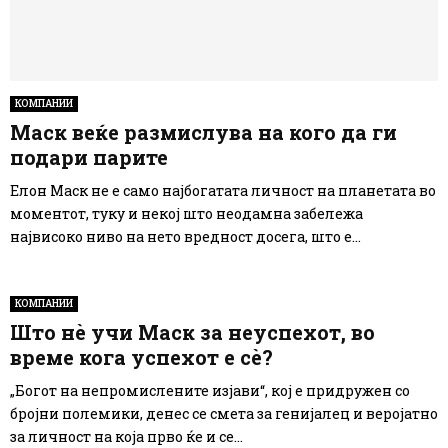
КОМПАНИИ
Маск веќе размислува на кого да ги
подари парите
Елон Маск не е само најбогатата личност на планетата во
моментот, туку и некој што неодамна забележа
највисоко ниво на нето вредност досега, што е...
КОМПАНИИ
Што нè учи Маск за неуспехот, во
време кога успехот е сè?
„Богот на непромислените изјави“, кој е придружен со
бројни полемики, денес се смета за генијалец и веројатно
за личност на која прво ќе и се...