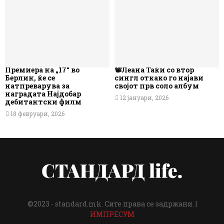
Премиера на „17“ во
📽️Леана Таќи со втор
Берлин, ќе се
сингл откако го најави
натпреварува за
својот прв соло албум
наградата Најдобар
12 јануари, 2026
дебитантски филм
18 февруари, 2026
©2023 - standard.mk. Сите права се задржани. |
ИМПРЕСУМ