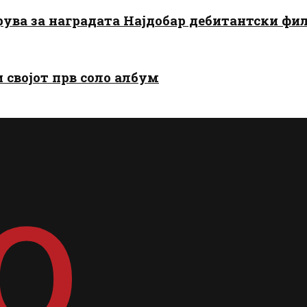
арува за наградата Најдобар дебитантски фи
и својот прв соло албум