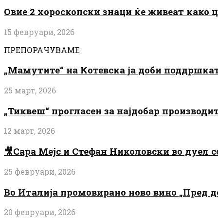
Овие 2 хороскопски знаци ќе живеат како 
15 февруари, 2026
ПРЕПОРАЧУВАМЕ
„Мамутите“ на Котевска ја доби поддршката
25 март, 2026
„Тиквеш“ прогласен за најдобар производи
12 март, 2026
🎥Сара Мејс и Стефан Николовски во дуел с
25 февруари, 2026
Во Италија промовирано ново вино „Пред 
20 февруари, 2026