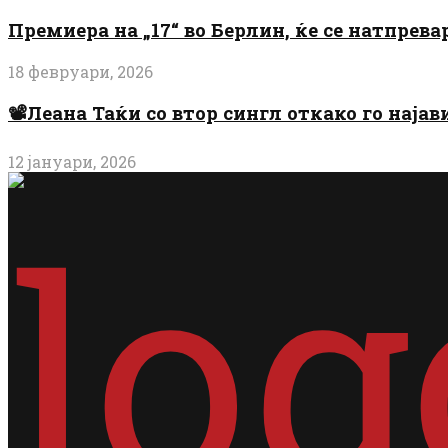
Премиера на „17“ во Берлин, ќе се натпрев
18 февруари, 2026
📽️Леана Таќи со втор сингл откако го најав
12 јануари, 2026