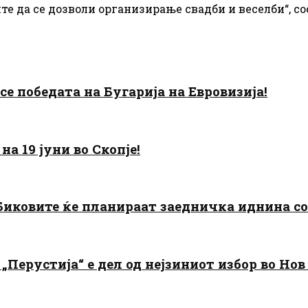
лите да се дозволи организирање свадби и веселби“,
есе победата на Бугарија на Евровизија!
а 19 јуни во Скопје!
: Биковите ќе планираат заедничка иднина с
„Перустија“ е дел од нејзиниот избор во Нов