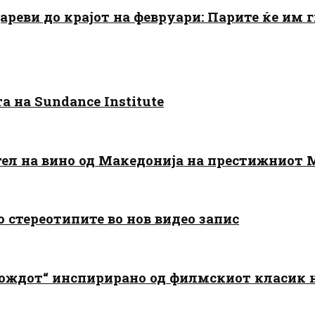
цареви до крајот на февруари: Парите ќе им
 на Sundance Institute
тел на вино од Македонија на престижниот 
о стереотипите во нов видео запис
дождот“ инспирирано од филмскиот класик