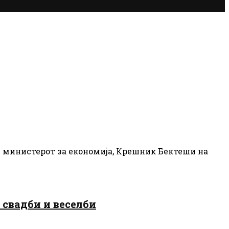
нес министерот за економија, Крешник Бектеши на
 свадби и веселби