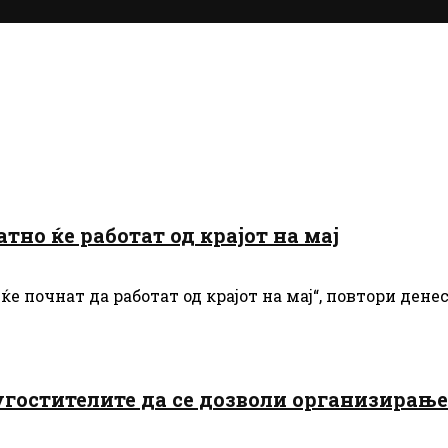
тно ќе работат од крајот на мај
 ќе почнат да работат од крајот на мај“, повтори де
 угостителите да се дозволи организирање