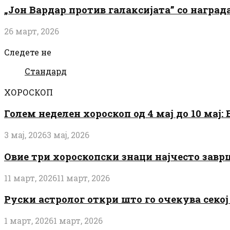
„Јон Вардар против галаксијата” со награ
26 март, 2026
Следете не
Стандард
ХОРОСКОП
Голем неделен хороскоп од 4 мај до 10 мај
3 мај, 2026
3 мај, 2026
Овие три хороскопски знаци најчесто завр
11 март, 2026
11 март, 2026
Руски астролог откри што го очекува секој 
1 март, 2026
1 март, 2026