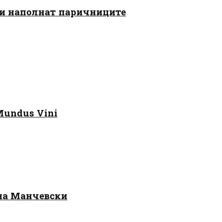
 ги наполнат паричниците
Mundus Vini
 на Манчевски