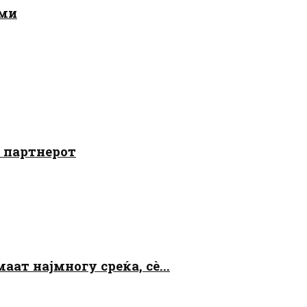
ами
о партнерот
аат најмногу среќа, сè...