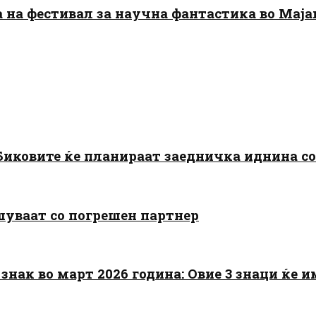
да на фестивал за научна фантастика во Мај
: Биковите ќе планираат заедничка иднина с
шуваат со погрешен партнер
знак во март 2026 година: Овие 3 знаци ќе им