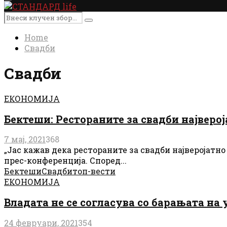
Primary
Menu
Search
Search
for:
Home
Свадби
Свадби
ЕКОНОМИЈА
Бектеши: Рестораните за свадби највероја
7 мај, 2021
368
„Јас кажав дека рестораните за свадби најверојатно
прес-конференција. Според...
Бектеши
Свадби
топ-вести
ЕКОНОМИЈА
Владата не се согласува со барањата на
24 февруари, 2021
354