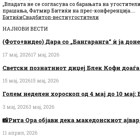
„Владата не се согласува со барањата на угостите
прашања, Фатмир Битиќи на прес-конференција....
Битиќи
Свадби
топ-вести
угостители
НАЈНОВИ ВЕСТИ
(Фото+видео) Дара со „Бангаранга“ ѝ ја дон
17 мај, 2026
17 мај, 2026
Светски познатниот диџеј Блек Кофи доаѓа н
15 мај, 2026
15 мај, 2026
Голем неделен хороскоп од 4 мај до 10 мај
3 мај, 2026
3 мај, 2026
📸Рита Ора објави дека македонскиот ајвар 
11 април, 2026