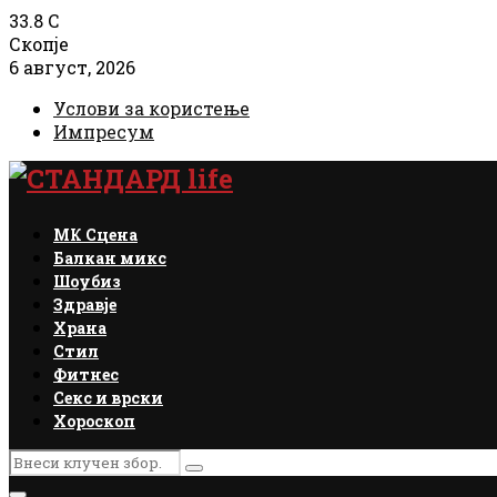
33.8
C
Скопје
6 август, 2026
Услови за користење
Импресум
Facebook
Instagram
Email
Rss
МК Сцена
Балкан микс
Шоубиз
Здравје
Храна
Стил
Фитнес
Секс и врски
Хороскоп
Search
Search
for: