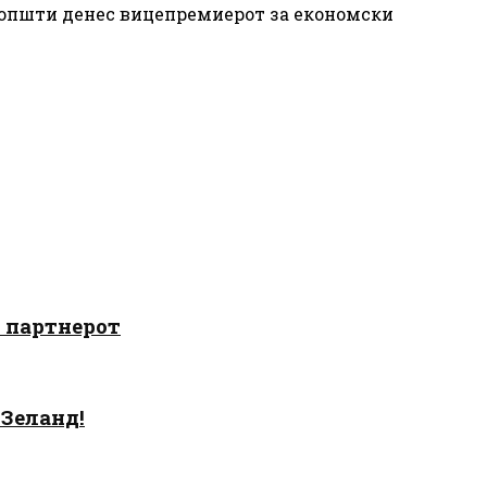
 соопшти денес вицепремиерот за економски
о партнерот
 Зеланд!