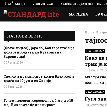
C
Скопје
7 август, 2026
Услови за користење
Импре
33
МК СЦЕНА
БАЛК
Home
тајн
НАЈНОВИ ВЕСТИ
тајно
(Фото+видео) Дара со „Бангаранга“ ѝ ја
ТЕХНОЛОГИЈА
донесе победата на Бугарија на
Евровизија!
Како да 
17 мај, 2026
трик ја 
19 мај, 2020
Светски познатниот диџеј Блек Кофи
Многумина к
доаѓа на 19 јуни во Скопје!
веднаш да од
15 мај, 2026
ТЕХНОЛОГИЈА
Гугл зна
Голем неделен хороскоп од 4 мај до 10
мај: Биковите ќе планираат
30 октомври,