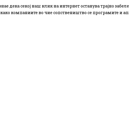
 знае дека секој наш клик на интернет останува трајно забел
како компаниите во чие сопствеништво се програмите и а