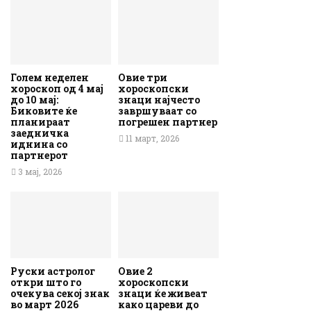
Голем неделен
Овие три
хороскоп од 4 мај
хороскопски
до 10 мај:
знаци најчесто
Биковите ќе
завршуваат со
планираат
погрешен партнер
заедничка
11 март, 2026
иднина со
партнерот
3 мај, 2026
Руски астролог
Овие 2
откри што го
хороскопски
очекува секој знак
знаци ќе живеат
во март 2026
како цареви до