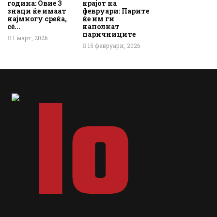
година: Овие 3
крајот на
знаци ќе имаат
февруари: Парите
најмногу среќа,
ќе им ги
сè...
наполнат
паричниците
1 март, 2026
15 февруари, 2026