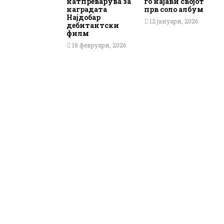
натпреварува за
го најави својот
наградата
прв соло албум
Најдобар
12 јануари, 2026
дебитантски
филм
18 февруари, 2026