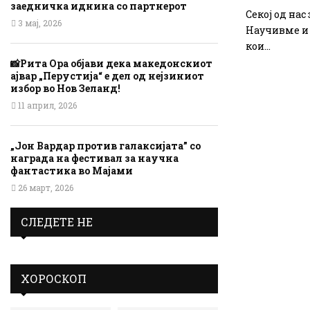
заедничка иднина со партнерот
Секој од нас
3 мај, 2026
Научивме и 
кои...
📸Рита Ора објави дека македонскиот
ајвар „Перустија“ е дел од нејзиниот
избор во Нов Зеланд!
11 април, 2026
„Јон Вардар против галаксијата” со
награда на фестивал за научна
фантастика во Мајами
26 март, 2026
СЛЕДЕТЕ НЕ
ХОРОСКОП