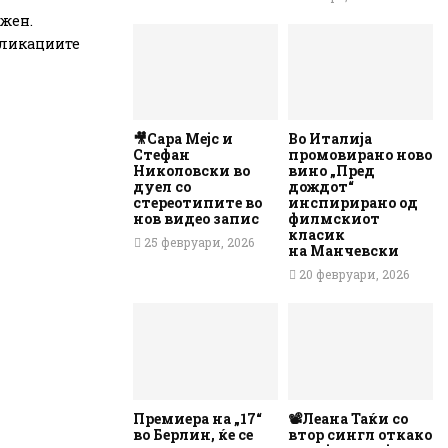
ежен.
пликациите
🎥Сара Мејс и
Во Италија
Стефан
промовирано ново
Николовски во
вино „Пред
дуел со
дождот“
стереотипите во
инспирирано од
нов видео запис
филмскиот
класик
25 февруари, 2026
на Манчевски
20 февруари, 2026
Премиера на „17“
📽️Леана Таќи со
во Берлин, ќе се
втор сингл откако