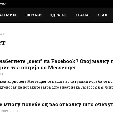
сум
АН МИКС
ШОУБИЗ
ЗДРАВЈЕ
ХРАНА
СТИЛ
ост
ст
избегнете „seen“ на Facebook? Овој малку 
крие таа опција во Messenger
418
ои користеле Messenger се нашле во ситуации кога биле п
говорат на пораките затоа што знаат дека Facebook им испра
е многу повеќе од вас отколку што очеку
 2019
398