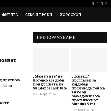
Facebook
Instag
Ema
Rs
ФИТНЕС
СЕКС И ВРСКИ
ХОРОСКОП
ПРЕПОРАЧУВАМЕ
познат
„Мамутите“ на
„Тиквеш“
од притисок
Котевска ја доби
прогласен за
поддршката на
најдобар
ќа на...
Sundance Institute
производител на
вино од
25 март, 2026
Македонија на
престижниот
вате
Mundus Vini
12 март, 2026