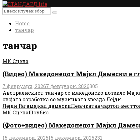
Primary
Menu
Search
Search
for:
Home
танчар
танчар
МК Сцена
(Видео) Македонецот Мајкл Дамески е гл
7 февруари, 2026
7 февруари, 2026
305
Австралискиот танчар со македонско потекло Мајкл
својата соработка со музичката ѕвезда Лејди...
Лејди Гага
мајкал дамески
Пејачка
танчар
топ-вест
то
МК Сцена
Шоубиз
(Фото+видео) Македонецот Мајкл Дамески
15 декември, 2025
15 декември, 2025
231