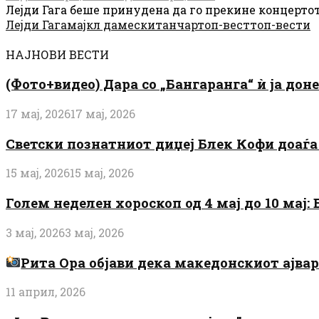
Лејди Гага беше принудена да го прекине концертот 
Лејди Гага
мајкл дамески
танчар
топ-вест
топ-вести
НАЈНОВИ ВЕСТИ
(Фото+видео) Дара со „Бангаранга“ ѝ ја дон
17 мај, 2026
17 мај, 2026
Светски познатниот диџеј Блек Кофи доаѓа н
15 мај, 2026
15 мај, 2026
Голем неделен хороскоп од 4 мај до 10 мај
3 мај, 2026
3 мај, 2026
Рита Ора објави дека македонскиот ајвар 
11 април, 2026