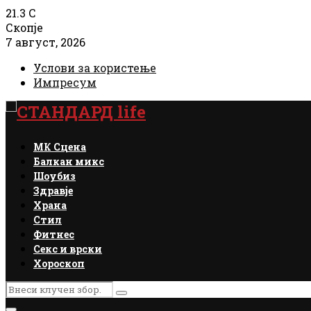
21.3
C
Скопје
7 август, 2026
Услови за користење
Импресум
Facebook
Instagram
Email
Rss
МК Сцена
Балкан микс
Шоубиз
Здравје
Храна
Стил
Фитнес
Секс и врски
Хороскоп
Search
Search
for: