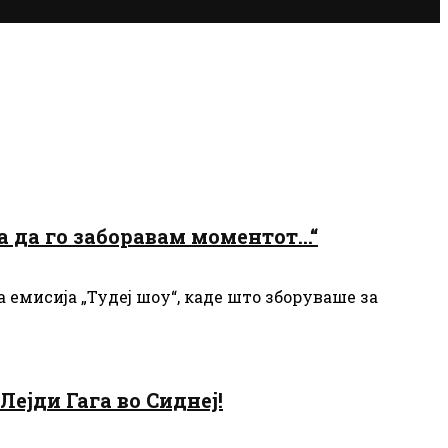
а да го заборавам моментот…“
емисија „Тудеј шоу“, каде што зборуваше за
ејди Гага во Сиднеј!