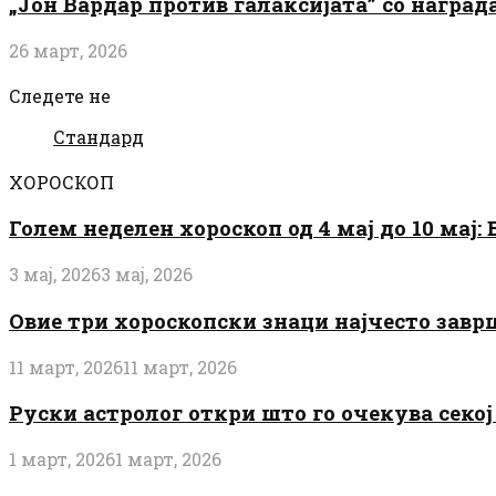
„Јон Вардар против галаксијата” со награ
26 март, 2026
Следете не
Стандард
ХОРОСКОП
Голем неделен хороскоп од 4 мај до 10 мај
3 мај, 2026
3 мај, 2026
Овие три хороскопски знаци најчесто завр
11 март, 2026
11 март, 2026
Руски астролог откри што го очекува секој 
1 март, 2026
1 март, 2026