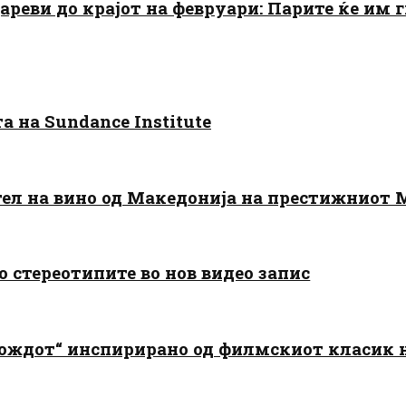
цареви до крајот на февруари: Парите ќе им
 на Sundance Institute
тел на вино од Македонија на престижниот 
о стереотипите во нов видео запис
дождот“ инспирирано од филмскиот класик