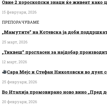
Овие 2 хороскопски знаци ќе живеат како 
15 февруари, 2026
ПРЕПОРАЧУВАМЕ
„Мамутите“ на Котевска ја доби поддршката
25 март, 2026
„Тиквеш“ прогласен за најдобар производи
12 март, 2026
Сара Мејс и Стефан Николовски во дуел с
25 февруари, 2026
Во Италија промовирано ново вино „Пред 
20 февруари, 2026