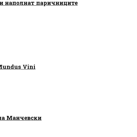
 ги наполнат паричниците
Mundus Vini
 на Манчевски