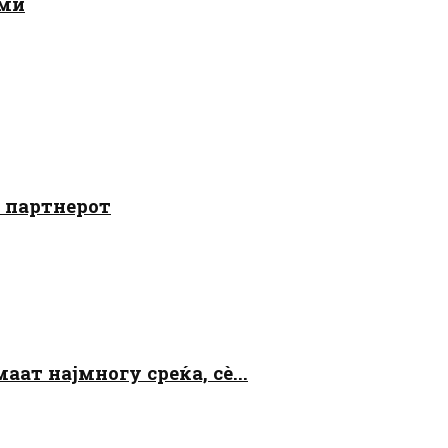
ами
о партнерот
аат најмногу среќа, сè...