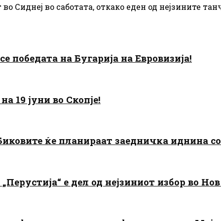
во Сиднеј во саботата, откако еден од нејзините тан
есе победата на Бугарија на Евровизија!
а 19 јуни во Скопје!
: Биковите ќе планираат заедничка иднина с
„Перустија“ е дел од нејзиниот избор во Нов