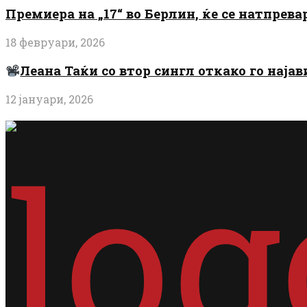
Премиера на „17“ во Берлин, ќе се натпрев
18 февруари, 2026
Леана Таќи со втор сингл откако го најав
12 јануари, 2026