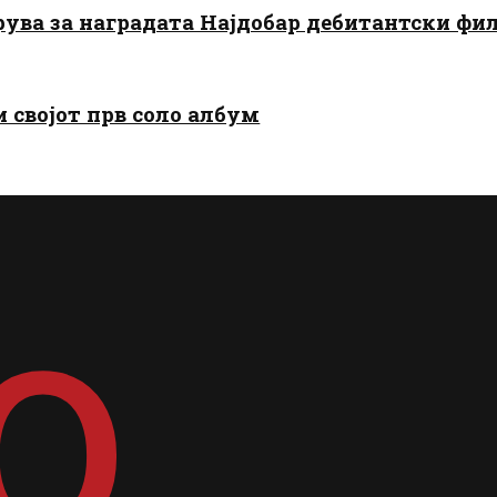
арува за наградата Најдобар дебитантски фи
и својот прв соло албум