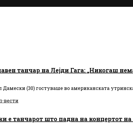
авен танчар на Лејди Гага: „Никогаш нем
 Дамески (30) гостуваше во американската утринска 
п-вести
 е танчарот што падна на концертот на Л