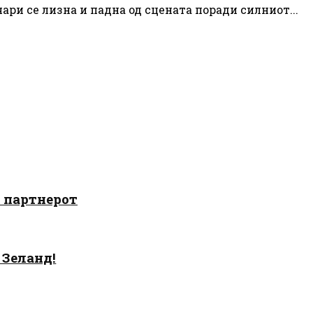
чари се лизна и падна од сцената поради силниот...
о партнерот
 Зеланд!