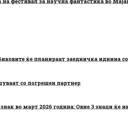
да на фестивал за научна фантастика во Мај
: Биковите ќе планираат заедничка иднина с
шуваат со погрешен партнер
знак во март 2026 година: Овие 3 знаци ќе им