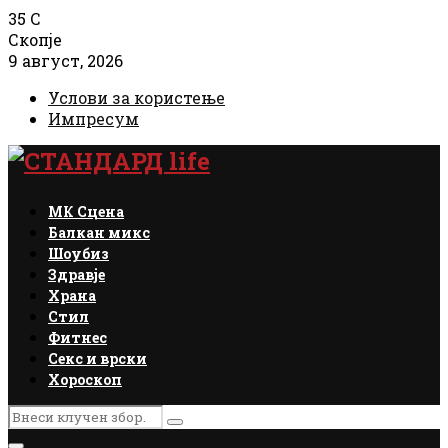
35
C
Скопје
9 август, 2026
Услови за користење
Импресум
Facebook
Instagram
Email
Rss
МК Сцена
Балкан микс
Шоубиз
Здравје
Храна
Стил
Фитнес
Секс и врски
Хороскоп
Search
Search
for: