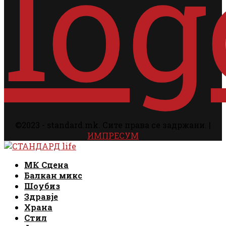
©2023 - standard.mk. Сите права се задржани. |
ИМПРЕСУМ
Facebook
Instagram
Email
Rss
Facebook
Instagram
Email
Rss
МК Сцена
Балкан микс
Шоубиз
Здравје
Храна
Стил