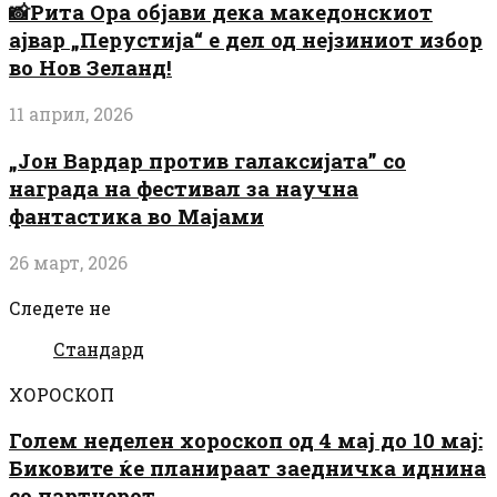
📸Рита Ора објави дека македонскиот
ајвар „Перустија“ е дел од нејзиниот избор
во Нов Зеланд!
11 април, 2026
„Јон Вардар против галаксијата” со
награда на фестивал за научна
фантастика во Мајами
26 март, 2026
Следете не
Стандард
ХОРОСКОП
Голем неделен хороскоп од 4 мај до 10 мај:
Биковите ќе планираат заедничка иднина
со партнерот