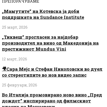
ПРЕПОРАЧУВАМЕ
„Мамутите“ на Котевска ја доби
поддршката на Sundance Institute
25 март, 2026
„Тиквеш“ прогласен за најдобар
производител на вино од Македонија на
престижниот Mundus Vini
12 март, 2026
🎥Сара Мејс и Стефан Николовски во дуел
со стереотипите во нов видео запис
25 февруари, 2026
Во Италија промовирано ново вино „Пред
дождот“ инспирирано од филмскиот
класик на Манчевски