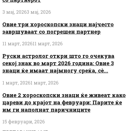
3 мај, 2026
3 мај, 2026
Овие три хороскопски знаци најчесто
завршуваат со погрешен партнер
11 март, 2026
11 март, 2026
Руски астролог откри што го очекува
секој знак во март 2026 година: Овие 3
знаци ќе имаат најмногу среќа, сè...
1 март, 2026
1 март, 2026
Овие 2 хороскопски знаци ќе живеат како
цареви до крајот на февруари: Парите ќе
им ги наполнат паричниците
15 февруари, 2026