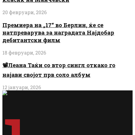
20 февруари, 2026
Премиера на „17“ во Берлин, ќе се
натпреварува за наградата Најдобар
дебитантски филм
18 февруари, 2026
📽️Леана Таќи со втор сингл откако го
најави својот прв соло албум
12 јануари, 2026