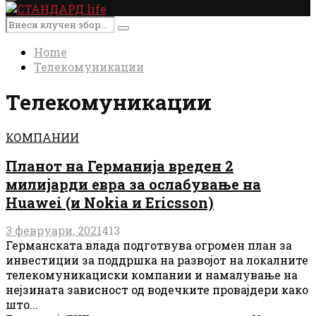
Primary
Menu
Search
Search
for:
Home
Телекомуникации
Телекомуникации
КОМПАНИИ
Планот на Германија вреден 2
милијарди евра за ослабување на
Huawei (и Nokia и Ericsson)
3 февруари, 2021
413
Германската влада подготвува огромен план за
инвестиции за поддршка на развојот на локалните
телекомуникациски компании и намалување на
нејзината зависност од водечките провајдери како
што...