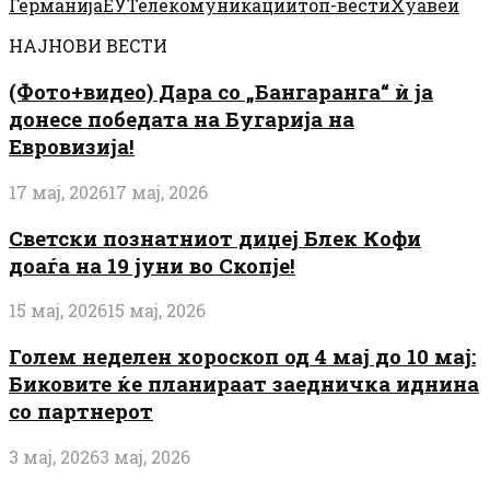
Германија
ЕУ
Телекомуникации
топ-вести
Хуавеи
НАЈНОВИ ВЕСТИ
(Фото+видео) Дара со „Бангаранга“ ѝ ја
донесе победата на Бугарија на
Евровизија!
17 мај, 2026
17 мај, 2026
Светски познатниот диџеј Блек Кофи
доаѓа на 19 јуни во Скопје!
15 мај, 2026
15 мај, 2026
Голем неделен хороскоп од 4 мај до 10 мај:
Биковите ќе планираат заедничка иднина
со партнерот
3 мај, 2026
3 мај, 2026