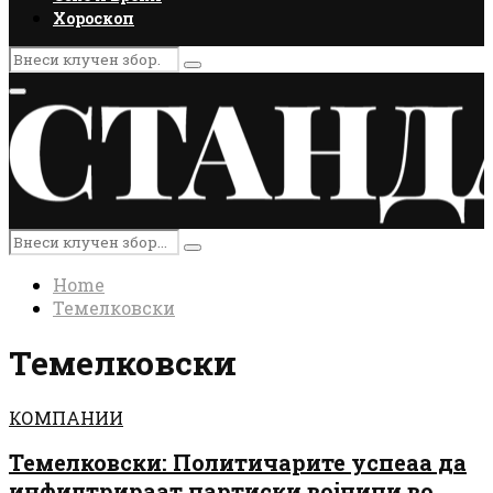
Хороскоп
Search
Search
for:
Primary
Menu
Search
Search
for:
Home
Темелковски
Темелковски
КОМПАНИИ
Темелковски: Политичарите успеаа да
инфилтрираат партиски војници во