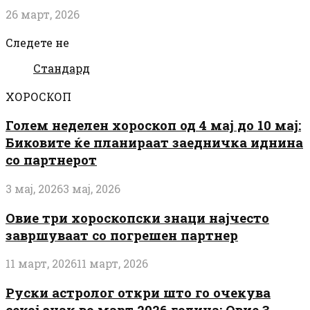
26 март, 2026
Следете не
Стандард
ХОРОСКОП
Голем неделен хороскоп од 4 мај до 10 мај:
Биковите ќе планираат заедничка иднина
со партнерот
3 мај, 2026
3 мај, 2026
Овие три хороскопски знаци најчесто
завршуваат со погрешен партнер
11 март, 2026
11 март, 2026
Руски астролог откри што го очекува
секој знак во март 2026 година: Овие 3