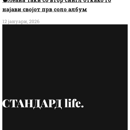
најави својот прв соло албум
12 јануари, 2026