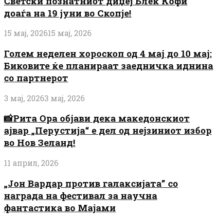
Светски познатниот диџеј Блек Кофи
доаѓа на 19 јуни во Скопје!
15 мај, 2026
15 мај, 2026
Голем неделен хороскоп од 4 мај до 10 мај:
Биковите ќе планираат заедничка иднина
со партнерот
3 мај, 2026
3 мај, 2026
📸Рита Ора објави дека македонскиот
ајвар „Перустија“ е дел од нејзиниот избор
во Нов Зеланд!
11 април, 2026
„Јон Вардар против галаксијата” со
награда на фестивал за научна
фантастика во Мајами