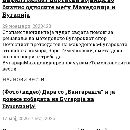
бизнис односите меѓу Македонија и
Бугарија
29 ноември, 2020
428
Стопанствениците ја нудат својата помош за
решавање на македонско бугарскиот спор.
Почесниот претседател на македонско-бугарската
стопанска комора, Зоре Темелковски, смета дека
во преговорите треба да...
Бугарија
Македонија
препорачуваме
Темелковски
то
вести
НАЈНОВИ ВЕСТИ
(Фото+видео) Дара со „Бангаранга“ ѝ ја
донесе победата на Бугарија на
Евровизија!
17 мај, 2026
17 мај, 2026