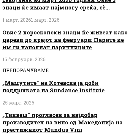
знаци ќе имаат најмногу среќа, сè...
1 март, 2026
1 март, 2026
Овие 2 хороскопски знаци ќе живеат како
цареви до крајот на февруари: Парите ќе
им ги наполнат паричниците
15 февруари, 2026
ПРЕПОРАЧУВАМЕ
„Мамутите“ на Котевска ја доби
поддршката на Sundance Institute
25 март, 2026
„Тиквеш“ прогласен за најдобар
производител на вино од Македонија на
престижниот Mundus Vini