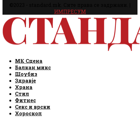
©2023 - standard.mk. Сите права се задржани. |
ИМПРЕСУМ
Facebook
Instagram
Email
Rss
Facebook
Instagram
Email
Rss
МК Сцена
Балкан микс
Шоубиз
Здравје
Храна
Стил
Фитнес
Секс и врски
Хороскоп