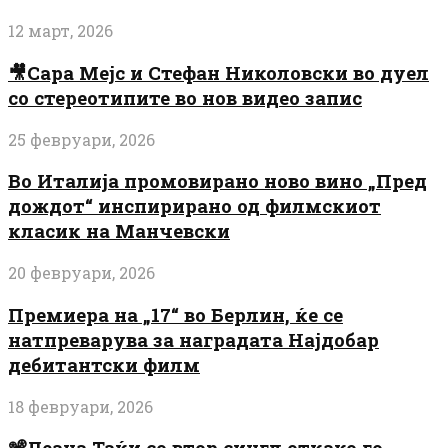
12 март, 2026
🎥Сара Мејс и Стефан Николовски во дуел
со стереотипите во нов видео запис
25 февруари, 2026
Во Италија промовирано ново вино „Пред
дождот“ инспирирано од филмскиот
класик на Манчевски
20 февруари, 2026
Премиера на „17“ во Берлин, ќе се
натпреварува за наградата Најдобар
дебитантски филм
18 февруари, 2026
📽️Леана Таќи со втор сингл откако го