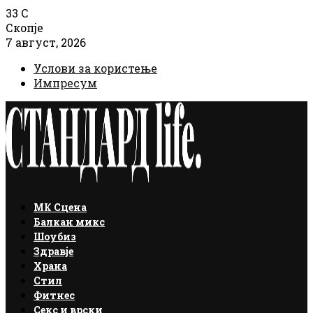
33
C
Скопје
7 август, 2026
Услови за користење
Импресум
Facebook
Instagram
Email
Rss
МК Сцена
Балкан микс
Шоубиз
Здравје
Храна
Стил
Фитнес
Секс и врски