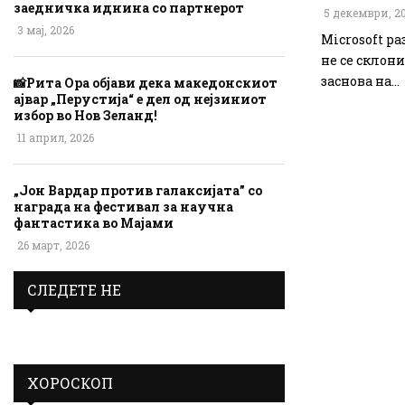
заедничка иднина со партнерот
5 декември, 2
3 мај, 2026
Microsoft р
не се склони
заснова на...
📸Рита Ора објави дека македонскиот
ајвар „Перустија“ е дел од нејзиниот
избор во Нов Зеланд!
11 април, 2026
„Јон Вардар против галаксијата” со
награда на фестивал за научна
фантастика во Мајами
26 март, 2026
СЛЕДЕТЕ НЕ
ХОРОСКОП