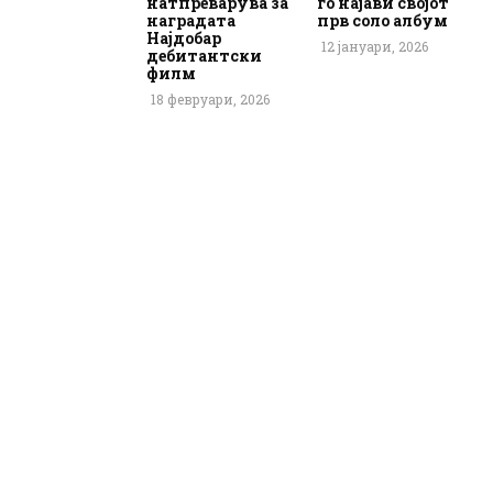
натпреварува за
го најави својот
наградата
прв соло албум
Најдобар
12 јануари, 2026
дебитантски
филм
18 февруари, 2026