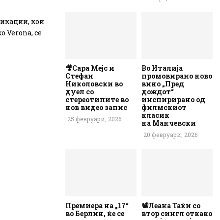
ликации, кои
о Verona, се
🎥Сара Мејс и
Во Италија
Стефан
промовирано ново
Николовски во
вино „Пред
дуел со
дождот“
стереотипите во
инспирирано од
нов видео запис
филмскиот
класик
25 февруари, 2026
на Манчевски
20 февруари, 2026
Премиера на „17“
📽️Леана Таќи со
во Берлин, ќе се
втор сингл откако