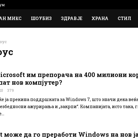
ум
АН МИКС
ШОУБИЗ
ЗДРАВЈЕ
ХРАНА
СТИЛ
оус
оус
icrosoft им препорача на 400 милиони к
пат нов компјутер?
20
379
еќе ја прекина поддршката за Windows 7, што значи дека веќ
безбедносни ажурирања и „закрпи“. Компанијата, исто така, 
..
t може да го преработи Windows на нов ј