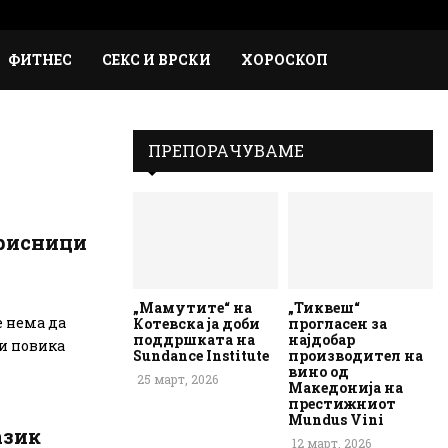
Faceb
Inst
Em
Rs
ФИТНЕС
СЕКС И ВРСКИ
ХОРОСКОП
ПРЕПОРАЧУВАМЕ
орисници
„Мамутите“ на
„Тиквеш“
е нема да
Котевска ја доби
прогласен за
поддршката на
најдобар
ги повика
Sundance Institute
производител на
вино од
25 март, 2026
Македонија на
престижниот
Mundus Vini
азик
12 март, 2026