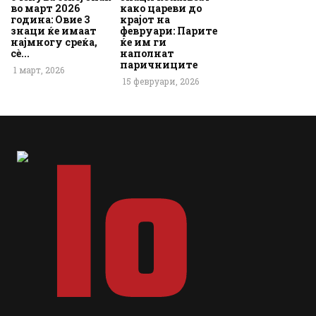
во март 2026
како цареви до
година: Овие 3
крајот на
знаци ќе имаат
февруари: Парите
најмногу среќа,
ќе им ги
сè...
наполнат
паричниците
1 март, 2026
15 февруари, 2026