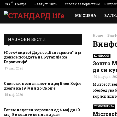
C
Скопје
6 август, 2026
Услови за користење
Импрес
35.2
МК СЦЕНА
БАЛК
Home
Винф
НАЈНОВИ ВЕСТИ
Винф
(Фото+видео) Дара со „Бангаранга“ ѝ ја
КОМПАНИИ
донесе победата на Бугарија на
Евровизија!
Зошто М
17 мај, 2026
да си ку
20 јануари, 20
Светски познатниот диџеј Блек Кофи
Мicrosoft в
доаѓа на 19 јуни во Скопје!
обезбедува 
15 мај, 2026
корисниците.
ТЕХНОЛОГИЈА
Голем неделен хороскоп од 4 мај до 10
Microsof
мај: Биковите ќе планираат