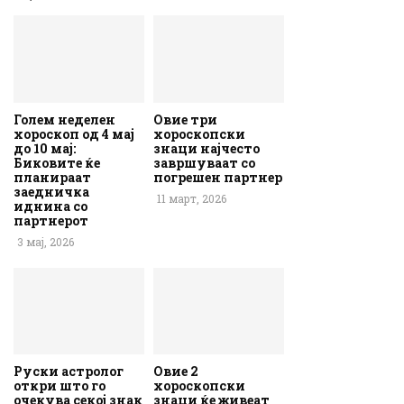
Голем неделен
Овие три
хороскоп од 4 мај
хороскопски
до 10 мај:
знаци најчесто
Биковите ќе
завршуваат со
планираат
погрешен партнер
заедничка
11 март, 2026
иднина со
партнерот
3 мај, 2026
Руски астролог
Овие 2
откри што го
хороскопски
очекува секој знак
знаци ќе живеат