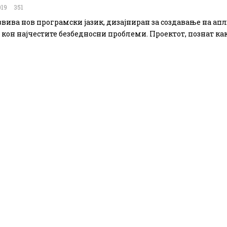
019
351
азвива нов програмски јазик, дизајниран за создавање на ап
 кон најчестите безбедносни проблеми. Проектот, познат как