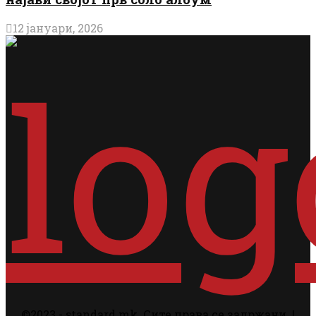
12 јануари, 2026
©2023 - standard.mk. Сите права се задржани. |