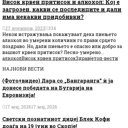
Висок крвен притисок и алкохол: Кој е
загрозен, какви се последиците и дали
има некакви придобивки?
27 ноември, 2023
334
Некои истражувања покажуваат дека пиењето
алкохол во умерени количини го прави срцето
поздраво. Но, дали пиењето е опасно или добро за
вашиот крвен притисок? Лесно-умерено...
алкохол
Висок крвен притисок
Здравје
топ-вести
НАЈНОВИ ВЕСТИ
(Фото+видео) Дара со „Бангаранга“ ѝ ја
донесе победата на Бугарија на
Евровизија!
17 мај, 2026
17 мај, 2026
Светски познатниот диџеј Блек Кофи
доаѓа на 19 јуни во Скопје!