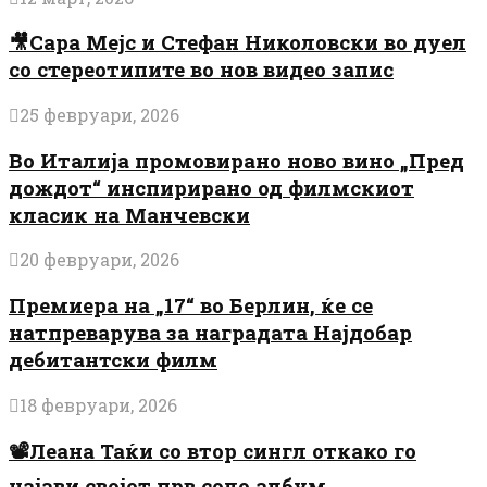
🎥Сара Мејс и Стефан Николовски во дуел
со стереотипите во нов видео запис
25 февруари, 2026
Во Италија промовирано ново вино „Пред
дождот“ инспирирано од филмскиот
класик на Манчевски
20 февруари, 2026
Премиера на „17“ во Берлин, ќе се
натпреварува за наградата Најдобар
дебитантски филм
18 февруари, 2026
📽️Леана Таќи со втор сингл откако го
најави својот прв соло албум