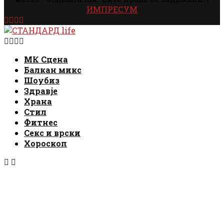
ИМПРЕСУМ
Facebook
Instagram
Email
Rss
Facebook
Instagram
Email
Rss
МК Сцена
Балкан микс
Шоубиз
Здравје
Храна
Стил
Фитнес
Секс и врски
Хороскоп