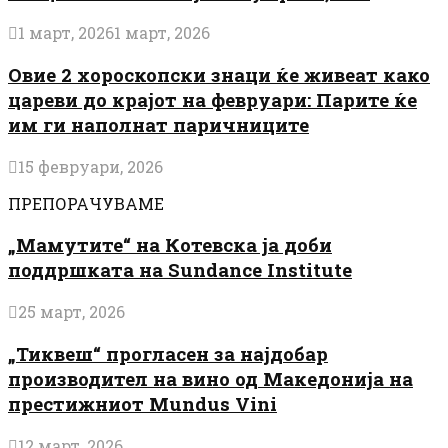
1 март, 2026
1 март, 2026
Овие 2 хороскопски знаци ќе живеат како
цареви до крајот на февруари: Парите ќе
им ги наполнат паричниците
15 февруари, 2026
ПРЕПОРАЧУВАМЕ
„Мамутите“ на Котевска ја доби
поддршката на Sundance Institute
25 март, 2026
„Тиквеш“ прогласен за најдобар
производител на вино од Македонија на
престижниот Mundus Vini
12 март, 2026