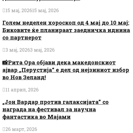
15 мај, 2026
15 мај, 2026
Голем неделен хороскоп од 4 мај до 10 мај:
Биковите ќе планираат заедничка иднина
со партнерот
3 мај, 2026
3 мај, 2026
📸Рита Ора објави дека македонскиот
ајвар „Перустија“ е дел од нејзиниот избор
во Нов Зеланд!
11 април, 2026
„Јон Вардар против галаксијата” со
награда на фестивал за научна
фантастика во Мајами
26 март, 2026