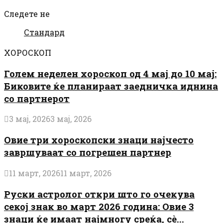
Следете не
Стандард
ХОРОСКОП
Голем неделен хороскоп од 4 мај до 10 мај:
Биковите ќе планираат заедничка иднина
со партнерот
3 мај, 2026
3 мај, 2026
Овие три хороскопски знаци најчесто
завршуваат со погрешен партнер
11 март, 2026
11 март, 2026
Руски астролог откри што го очекува
секој знак во март 2026 година: Овие 3
знаци ќе имаат најмногу среќа, сè...