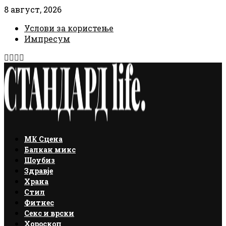
8 август, 2026
Услови за користење
Импресум
Facebook
Instagram
Email
Rss
МК Сцена
Балкан микс
Шоубиз
Здравје
Храна
Стил
Фитнес
Секс и врски
Хороскоп