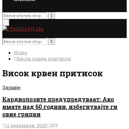
Search
for:
Search
Primary
Menu
Search
for:
Search
Home
Висок крвен притисок
Висок крвен притисок
Здравје
Кардиолозите предупредуваат: Ако
имате над 60 години, избегнувајте ги
овие грицки
11 декември, 2025
203