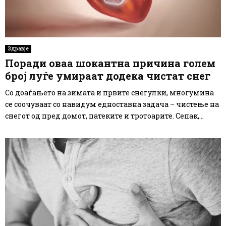
Здравје
Поради оваа шокантна причина голем
број луѓе умираат додека чистат снег
Со доаѓањето на зимата и првите снегулки, многумина
се соочуваат со навидум едноставна задача – чистење на
снегот од пред домот, патеките и тротоарите. Сепак,...