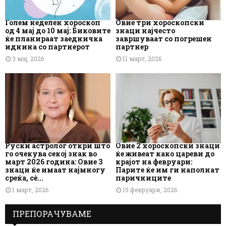
Голем неделен хороскоп
Овие три хороскопски
од 4 мај до 10 мај: Биковите
знаци најчесто
ќе планираат заедничка
завршуваат со погрешен
иднина со партнерот
партнер
3 мај, 2026
11 март, 2026
Руски астролог откри што
Овие 2 хороскопски знаци
го очекува секој знак во
ќе живеат како цареви до
март 2026 година: Овие 3
крајот на февруари:
знаци ќе имаат најмногу
Парите ќе им ги наполнат
среќа, сè...
паричниците
1 март, 2026
15 февруари, 2026
ПРЕПОРАЧУВАМЕ