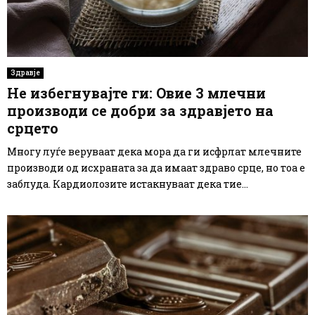
Здравје
Не избегнувајте ги: Овие 3 млечни
производи се добри за здравјето на
срцето
Многу луѓе веруваат дека мора да ги исфрлат млечните
производи од исхраната за да имаат здраво срце, но тоа е
заблуда. Кардиолозите истакнуваат дека тие...