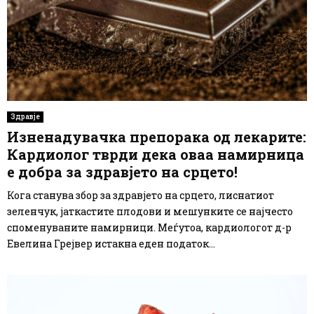
Здравје
Изненадувачка препорака од лекарите:
Кардиолог тврди дека оваа намирница
е добра за здравјето на срцето!
Кога станува збор за здравјето на срцето, лиснатиот
зеленчук, јаткастите плодови и мешунките се најчесто
споменуваните намирници. Меѓутоа, кардиологот д-р
Евелина Грејвер истакна еден податок...