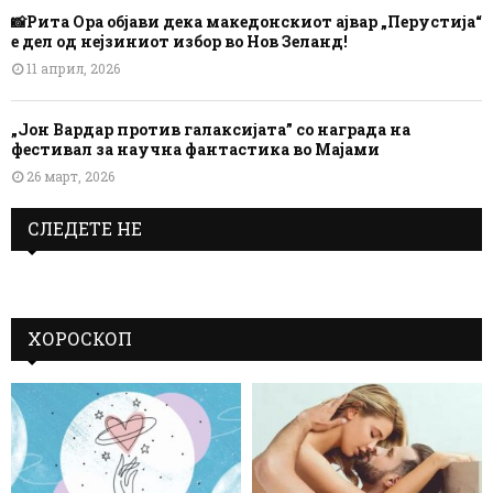
📸Рита Ора објави дека македонскиот ајвар „Перустија“
е дел од нејзиниот избор во Нов Зеланд!
11 април, 2026
„Јон Вардар против галаксијата” со награда на
фестивал за научна фантастика во Мајами
26 март, 2026
СЛЕДЕТЕ НЕ
ХОРОСКОП