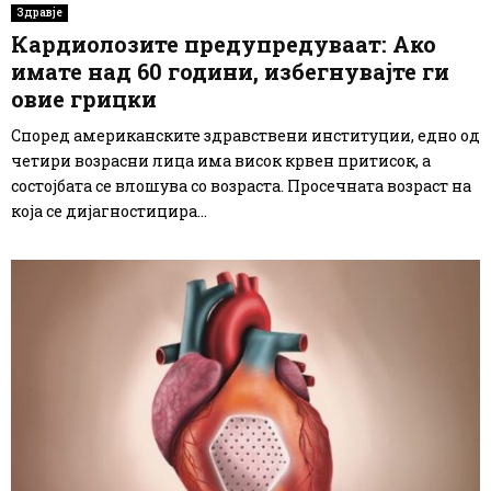
Здравје
Кардиолозите предупредуваат: Ако
имате над 60 години, избегнувајте ги
овие грицки
Според американските здравствени институции, едно од
четири возрасни лица има висок крвен притисок, а
состојбата се влошува со возраста. Просечната возраст на
која се дијагностицира...