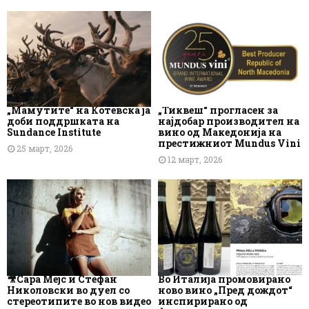
„Мамутите“ на Котевска ја
„Тиквеш“ прогласен за
доби поддршката на
најдобар производител на
Sundance Institute
вино од Македонија на
престижниот Mundus Vini
25 март, 2026
12 март, 2026
🎥Сара Мејс и Стефан
Во Италија промовирано
Николовски во дуел со
ново вино „Пред дождот“
стереотипите во нов видео
инспирирано од