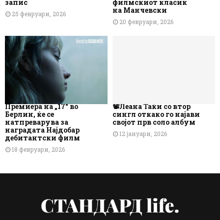
запис
филмскиот класик
на Манчевски
25 февруари, 2026
20 февруари, 2026
Премиера на „17“ во
📽️Леана Таќи со втор
Берлин, ќе се
сингл откако го најави
натпреварува за
својот прв соло албум
наградата Најдобар
12 јануари, 2026
дебитантски филм
18 февруари, 2026