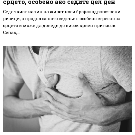
срцето, особено ако седите цел ден
Седечкиот начин на живот носи бројни здравствени
ризици, а продолженото седење е особено стресно за
срцето и може да доведе до висок крвен притисок.
Сепак,...