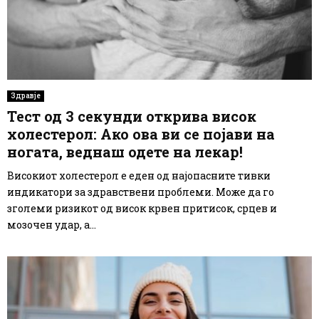
Здравје
Тест од 3 секунди открива висок
холестерол: Ако ова ви се појави на
ногата, веднаш одете на лекар!
Високиот холестерол е еден од најопасните тивки
индикатори за здравствени проблеми. Може да го
зголеми ризикот од висок крвен притисок, срцев и
мозочен удар, а...