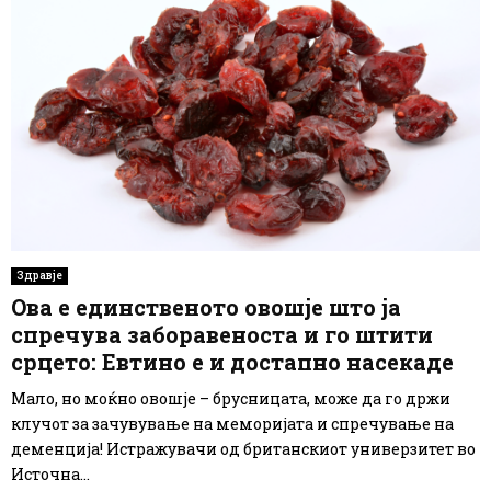
Здравје
Ова е единственото овошје што ја
спречува заборавеноста и го штити
срцето: Евтино е и достапно насекаде
Мало, но моќно овошје – брусницата, може да го држи
клучот за зачувување на меморијата и спречување на
деменција! Истражувачи од британскиот универзитет во
Источна...