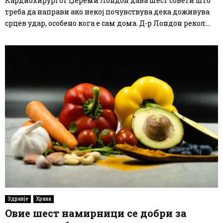
Кардиохирургот Џереми Лондон дава шест совети што
треба да направи ако некој почувствува дека доживува
срцев удар, особено кога е сам дома. Д-р Лондон рекол...
Здравје
Храна
Овие шест намирници се добри за