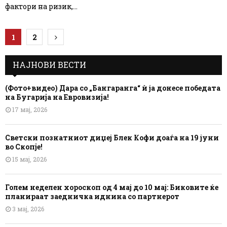
фактори на ризик,...
Posts
1
2
pagination
НАЈНОВИ ВЕСТИ
(Фото+видео) Дара со „Бангаранга“ ѝ ја донесе победата
на Бугарија на Евровизија!
17 мај, 2026
Светски познатниот диџеј Блек Кофи доаѓа на 19 јуни
во Скопје!
15 мај, 2026
Голем неделен хороскоп од 4 мај до 10 мај: Биковите ќе
планираат заедничка иднина со партнерот
3 мај, 2026