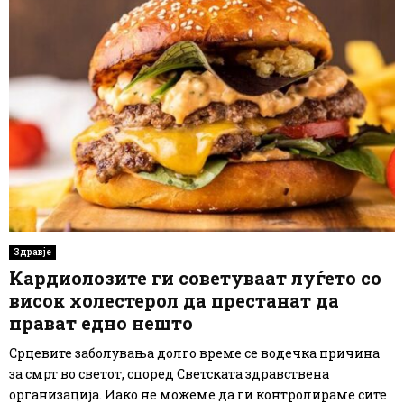
Здравје
Кардиолозите ги советуваат луѓето со
висок холестерол да престанат да
прават едно нешто
Срцевите заболувања долго време се водечка причина
за смрт во светот, според Светската здравствена
организација. Иако не можеме да ги контролираме сите