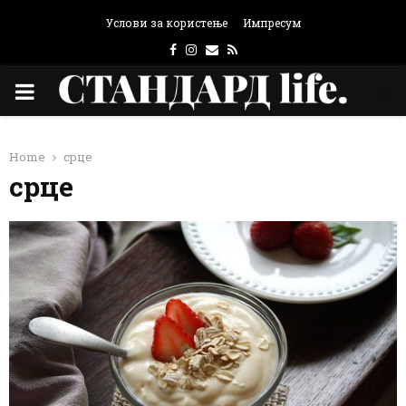
Услови за користење
Импресум
Facebook
Instagram
Email
Rss
PRIMARY
MENU
Home
срце
срце