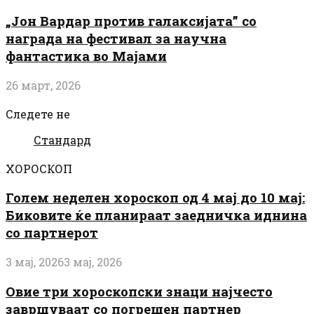
„Јон Вардар против галаксијата” со
награда на фестивал за научна
фантастика во Мајами
26 март, 2026
Следете не
Стандард
ХОРОСКОП
Голем неделен хороскоп од 4 мај до 10 мај:
Биковите ќе планираат заедничка иднина
со партнерот
3 мај, 2026
3 мај, 2026
Овие три хороскопски знаци најчесто
завршуваат со погрешен партнер