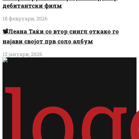
дебитантски филм
18 февруари, 2026
📽️Леана Таќи со втор сингл откако го
најави својот прв соло албум
12 јануари, 2026