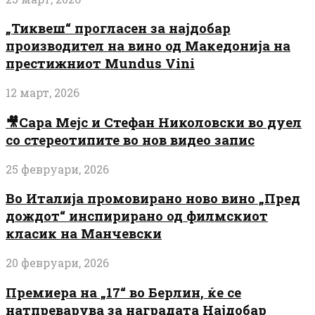
„Тиквеш“ прогласен за најдобар
производител на вино од Македонија на
престижниот Mundus Vini
12 март, 2026
🎥Сара Мејс и Стефан Николовски во дуел
со стереотипите во нов видео запис
25 февруари, 2026
Во Италија промовирано ново вино „Пред
дождот“ инспирирано од филмскиот
класик на Манчевски
20 февруари, 2026
Премиера на „17“ во Берлин, ќе се
натпреварува за наградата Најдобар