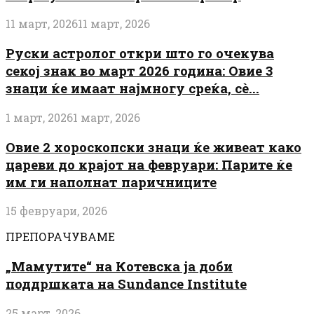
11 март, 2026
11 март, 2026
Руски астролог откри што го очекува
секој знак во март 2026 година: Овие 3
знаци ќе имаат најмногу среќа, сè...
1 март, 2026
1 март, 2026
Овие 2 хороскопски знаци ќе живеат како
цареви до крајот на февруари: Парите ќе
им ги наполнат паричниците
15 февруари, 2026
ПРЕПОРАЧУВАМЕ
„Мамутите“ на Котевска ја доби
поддршката на Sundance Institute
25 март, 2026