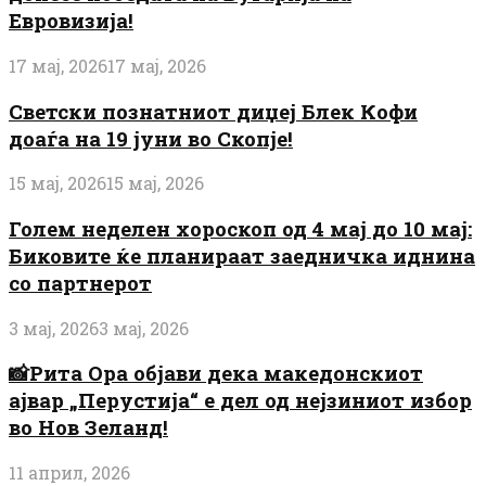
Евровизија!
17 мај, 2026
17 мај, 2026
Светски познатниот диџеј Блек Кофи
доаѓа на 19 јуни во Скопје!
15 мај, 2026
15 мај, 2026
Голем неделен хороскоп од 4 мај до 10 мај:
Биковите ќе планираат заедничка иднина
со партнерот
3 мај, 2026
3 мај, 2026
📸Рита Ора објави дека македонскиот
ајвар „Перустија“ е дел од нејзиниот избор
во Нов Зеланд!
11 април, 2026