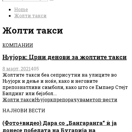
Search
for:
Home
Жолти такси
Жолти такси
КОМПАНИИ
Њујорк: Црни денови за жолтите такси
8 март, 2021
405
Жолтите такси беа сеприсутни на улиците во
Њујорк и дење и ноќе, како и неговите
препознатливи симболи, како што се Емпаер Стејт
Билдинг или бејзбол...
Жолти такси
Њујорк
препорачуваме
топ-вести
НАЈНОВИ ВЕСТИ
(Фото+видео) Дара со „Бангаранга“ ѝ ја
донесе победата на Бугарија на