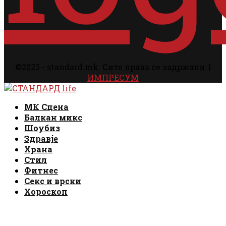
©2023 - standard.mk. Сите права се задржани. |
ИМПРЕСУМ
Facebook
Instagram
Email
Rss
Facebook
Instagram
Email
Rss
МК Сцена
Балкан микс
Шоубиз
Здравје
Храна
Стил
Фитнес
Секс и врски
Хороскоп