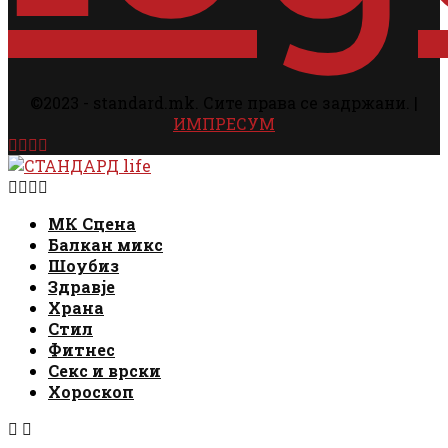
©2023 - standard.mk. Сите права се задржани. |
ИМПРЕСУМ
Facebook
Instagram
Email
Rss
Facebook
Instagram
Email
Rss
МК Сцена
Балкан микс
Шоубиз
Здравје
Храна
Стил
Фитнес
Секс и врски
Хороскоп