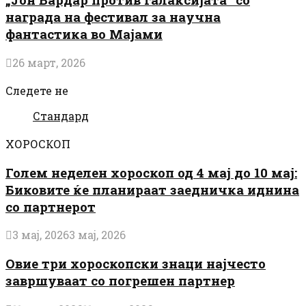
награда на фестивал за научна
фантастика во Мајами
26 март, 2026
Следете не
Стандард
ХОРОСКОП
Голем неделен хороскоп од 4 мај до 10 мај:
Биковите ќе планираат заедничка иднина
со партнерот
3 мај, 2026
3 мај, 2026
Овие три хороскопски знаци најчесто
завршуваат со погрешен партнер