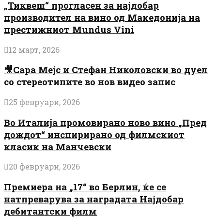
„Тиквеш“ прогласен за најдобар
производител на вино од Македонија на
престижниот Mundus Vini
12 март, 2026
🎥Сара Мејс и Стефан Николовски во дуел
со стереотипите во нов видео запис
25 февруари, 2026
Во Италија промовирано ново вино „Пред
дождот“ инспирирано од филмскиот
класик на Манчевски
20 февруари, 2026
Премиера на „17“ во Берлин, ќе се
натпреварува за наградата Најдобар
дебитантски филм