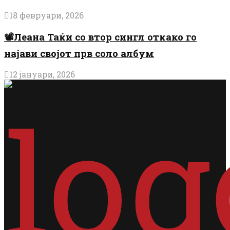
18 февруари, 2026
📽️Леана Таќи со втор сингл откако го
најави својот прв соло албум
12 јануари, 2026