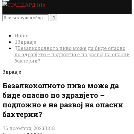
Menu
Search
for:
Search
Home
Здравје
Безалкохолното пиво може да биде опасно
по здравјето – подложно е на развој на опасни
бактерии?
Здравје
Безалкохолното пиво може да
биде опасно по здравјето –
подложно е на развој на опасни
бактерии?
6 ноември, 2023
318