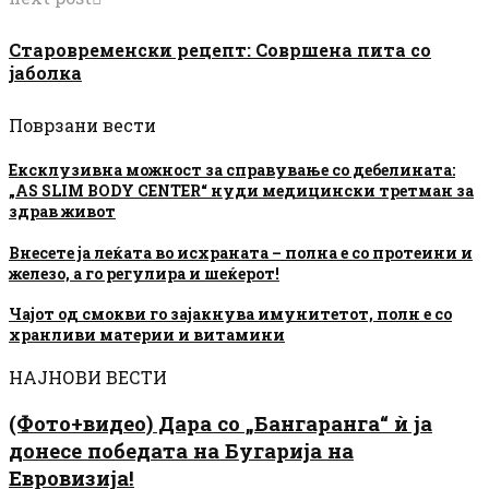
Старовременски рецепт: Совршена пита со
јаболка
Поврзани вести
Ексклузивна можност за справување со дебелината:
„AS SLIM BODY CENTER“ нуди медицински третман за
здрав живот
Внесете ја леќата во исхраната – полна е со протеини и
железо, а го регулира и шеќерот!
Чајот од смокви го зајакнува имунитетот, полн е со
хранливи материи и витамини
НАЈНОВИ ВЕСТИ
(Фото+видео) Дара со „Бангаранга“ ѝ ја
донесе победата на Бугарија на
Евровизија!