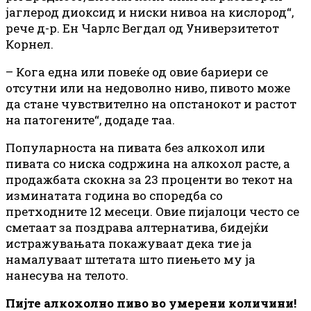
јаглерод диоксид и ниски нивоа на кислород“,
рече д-р. Ен Чарлс Вегдал од Универзитетот
Корнел.
– Кога една или повеќе од овие бариери се
отсутни или на недоволно ниво, пивото може
да стане чувствително на опстанокот и растот
на патогените“, додаде таа.
Популарноста на пивата без алкохол или
пивата со ниска содржина на алкохол расте, а
продажбата скокна за 23 проценти во текот на
изминатата година во споредба со
претходните 12 месеци. Овие пијалоци често се
сметаат за поздрава алтернатива, бидејќи
истражувањата покажуваат дека тие ја
намалуваат штетата што пиењето му ја
нанесува на телото.
Пијте алкохолно пиво во умерени количини!