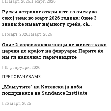
11 март, 2026
11 март, 2026
Руски астролог откри што го очекува
секој знак во март 2026 година: Овие 3
знаци ќе имаат најмногу среќа, сè...
1 март, 2026
1 март, 2026
Овие 2 хороскопски знаци ќе живеат како
цареви до крајот на февруари: Парите ќе
им ги наполнат паричниците
15 февруари, 2026
ПРЕПОРАЧУВАМЕ
„Мамутите“ на Котевска ја доби
поддршката на Sundance Institute
25 март, 2026