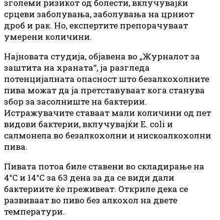
зголеми ризикот од болести, вклучувајќи
срцеви заболувања, заболувања на црниот
дроб и рак. Но, експертите препорачуваат
умерени количини.
Најновата студија, објавена во „Журналот за
заштита на храната“, ја разгледа
потенцијалната опасност што безалкохолните
пива можат да ја претставуваат кога станува
збор за засолниште на бактерии.
Истражувачите ставаат мали количини од пет
видови бактерии, вклучувајќи E. coli и
салмонела во безалкохолни и нискоалкохолни
пива.
Пивата потоа биле ставени во складирање на
4°C и 14°C за 63 дена за да се види дали
бактериите ќе преживеат. Откриле дека се
развиваат во пиво без алкохол на двете
температури.