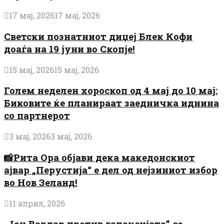
17 мај, 2026
17 мај, 2026
Светски познатниот диџеј Блек Кофи
доаѓа на 19 јуни во Скопје!
15 мај, 2026
15 мај, 2026
Голем неделен хороскоп од 4 мај до 10 мај:
Биковите ќе планираат заедничка иднина
со партнерот
3 мај, 2026
3 мај, 2026
📸Рита Ора објави дека македонскиот
ајвар „Перустија“ е дел од нејзиниот избор
во Нов Зеланд!
11 април, 2026
„Јон Вардар против галаксијата” со