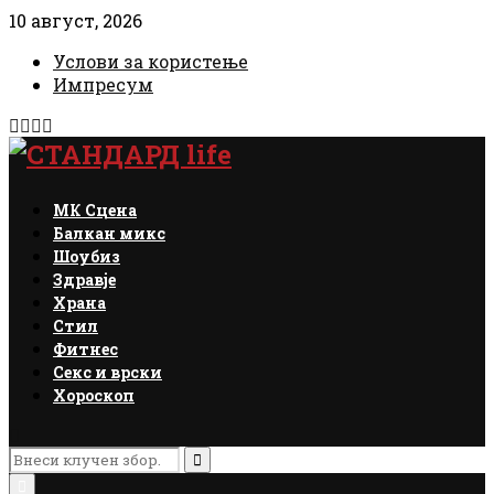
10 август, 2026
Услови за користење
Импресум
Facebook
Instagram
Email
Rss
МК Сцена
Балкан микс
Шоубиз
Здравје
Храна
Стил
Фитнес
Секс и врски
Хороскоп
Search
for:
Search
Primary