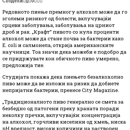
Сподели
0
0
Редовното пиење премногу алкохол може да го
зголеми ризикот од болести, вклучувајќи
срцеви заболувања, заболувања на црниот
дроб и рак. „Крафт“ пивото со нула проценти
алкохол може да стане почва за бактерии како
E. coli и салмонела, открија американските
научници. Тоа значи дека можеби е подобро да
се придржувате кон обичното пиво умерено,
предложија тие.
Студијата покажа дека пиењето безалкохолно
пиво може да ве изложи на ризик да добиете
непријатни бактерии, пренесе City Magazine.
„Традиционалното пиво генерално се смета за
безбедно од патогени преку храната поради
неколку пречки, вклучувајќи: концентрација
на алкохол, горчливи киселини од хмељ, ниска
pH вредност, високи количини на растворен