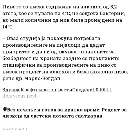
Пивото со ниска содржина на алкохол од 3,2
отсто, кое се чувало на 4°C, не содржи бактерии,
но мали количини од нив биле пронајдени на
14°C.
– Оваа студија ја покажува потребата
производителите на пијалоци да дадат
приоритет и да ги одржуваат плановите за
безбедност на храната заедно со практиките
специфични за производителите на пиво со
низок процент на алкохол и безалкохолно пиво,
рече др. Чарлс-Вегдал.
Здравје
Крафт
пиво
топ-вести
Сподели
0
0
previous post
🎥Без печење и готов за кратко време: Рецепт за
чизкејк од светски позната слаткарка
next post