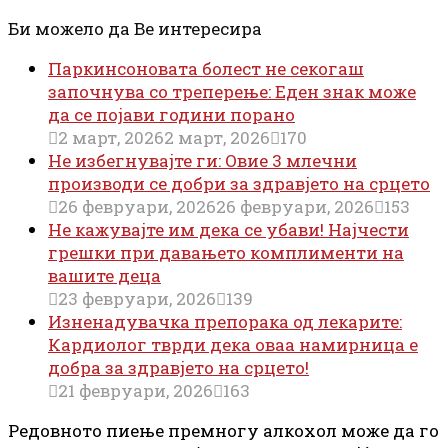
Би можело да Ве интересира
Паркинсоновата болест не секогаш
започнува со треперење: Еден знак може
да се појави години порано
2 март, 2026
2 март, 2026
170
Не избегнувајте ги: Овие 3 млечни
производи се добри за здравјето на срцето
26 февруари, 2026
26 февруари, 2026
153
Не кажувајте им дека се убави! Најчести
грешки при давањето комплименти на
вашите деца
23 февруари, 2026
139
Изненадувачка препорака од лекарите:
Кардиолог тврди дека оваа намирница е
добра за здравјето на срцето!
21 февруари, 2026
163
Редовното пиење премногу алкохол може да го