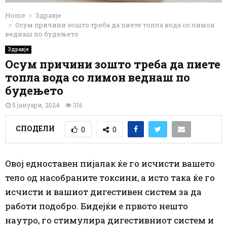
Home
Здравје
Осум причини зошто треба да пиете топла вода со лимон
веднаш по будењето
Здравје
Осум причини зошто треба да пиете
топла вода со лимон веднаш по
будењето
5 јануари, 2024
316
СПОДЕЛИ
0
0
Овој едноставен пијалак ќе го исчисти вашето
тело од насобраните токсини, а исто така ќе го
исчисти и вашиот дигестивен систем за да
работи подобро. Бидејќи е првото нешто
наутро, го стимулира дигестивниот систем и