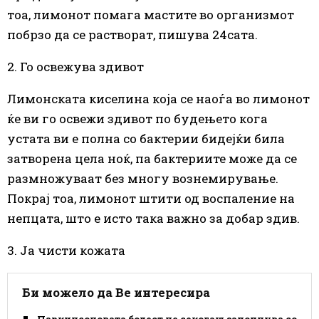
тоа, лимонот помага мастите во организмот
побрзо да се растворат, пишува 24сата.
2. Го освежува здивот
Лимонската киселина која се наоѓа во лимонот
ќе ви го освежи здивот по будењето кога
устата ви е полна со бактерии бидејќи била
затворена цела ноќ, па бактериите може да се
размножуваат без многу вознемирување.
Покрај тоа, лимонот штити од воспаление на
непцата, што е исто така важно за добар здив.
3. Ја чисти кожата
Би можело да Ве интересира
Паркинсоновата болест не секогаш започнува со