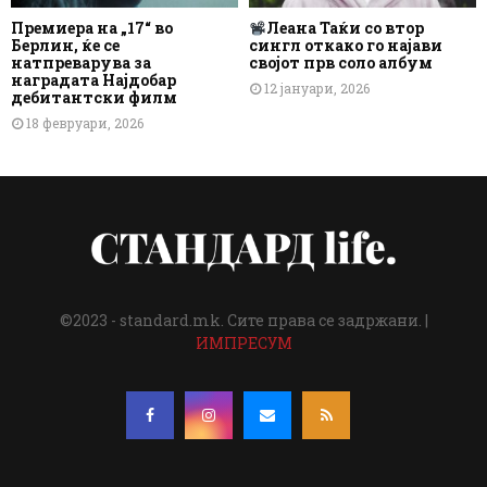
Премиера на „17“ во
Леана Таќи со втор
Берлин, ќе се
сингл откако го најави
натпреварува за
својот прв соло албум
наградата Најдобар
12 јануари, 2026
дебитантски филм
18 февруари, 2026
©2023 - standard.mk. Сите права се задржани. |
ИМПРЕСУМ