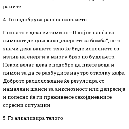
раните.
4. Го подобрува расположението
Познато е дека витаминот Ц кој се наоѓа во
лимонот делува
како
„енергетска бомба“, што
значи дека вашето тело ќе биде исполнето со
излив на енергија многу брзо по будењето.
Некои велат дека е подобро да пиете вода и
лимон за да се разбудите наутро отколку кафе.
Доброто расположение ќе резултира со
намалени шанси за анксиозност или депресија
и полесно ќе ги преживеете секојдневните
стресни ситуации.
5. Го алкализира телото