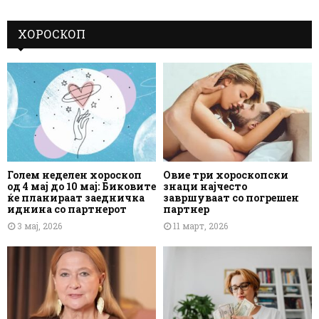
ХОРОСКОП
Голем неделен хороскоп
Овие три хороскопски
од 4 мај до 10 мај: Биковите
знаци најчесто
ќе планираат заедничка
завршуваат со погрешен
иднина со партнерот
партнер
3 мај, 2026
11 март, 2026