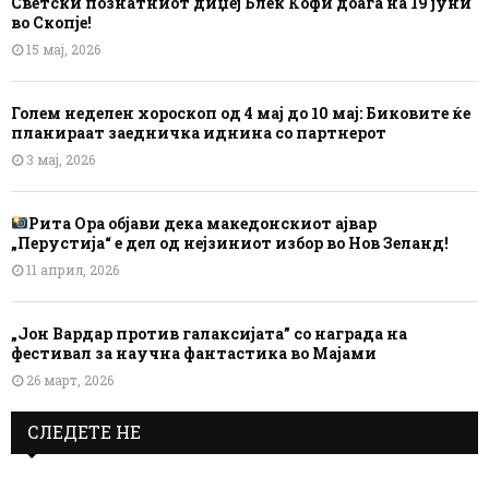
Светски познатниот диџеј Блек Кофи доаѓа на 19 јуни
во Скопје!
15 мај, 2026
Голем неделен хороскоп од 4 мај до 10 мај: Биковите ќе
планираат заедничка иднина со партнерот
3 мај, 2026
Рита Ора објави дека македонскиот ајвар
„Перустија“ е дел од нејзиниот избор во Нов Зеланд!
11 април, 2026
„Јон Вардар против галаксијата” со награда на
фестивал за научна фантастика во Мајами
26 март, 2026
СЛЕДЕТЕ НЕ