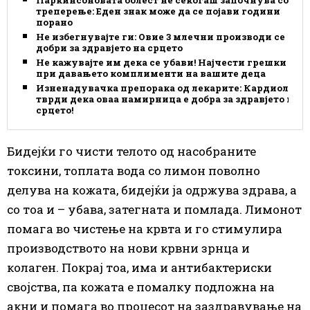
треперење: Еден знак може да се појави години
порано
Не избегнувајте ги: Овие 3 млечни производи се
добри за здравјето на срцето
Не кажувајте им дека се убави! Најчести грешки
при давањето комплименти на вашите деца
Изненадувачка препорака од лекарите: Кардиолог
тврди дека оваа намирница е добра за здравјето на
срцето!
Бидејќи го чисти телото од насобраните
токсини, топлата вода со лимон поволно
делува на кожата, бидејќи ја одржува здрава, а
со тоа и – убава, затегната и помлада. Лимонот
помага во чистење на крвта и го стимулира
производството на нови крвни зрнца и
колаген. Покрај тоа, има и антибактериски
својства, па кожата е помалку подложна на
акни и помага во процесот на заздравување на