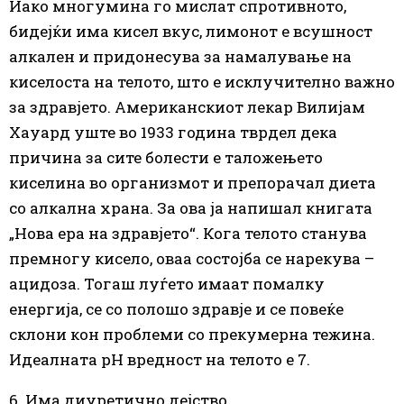
Иако многумина го мислат спротивното,
бидејќи има кисел вкус, лимонот е всушност
алкален и придонесува за намалување на
киселоста на телото, што е исклучително важно
за здравјето. Американскиот лекар Вилијам
Хауард уште во 1933
година
тврдел дека
причина за сите болести е таложењето
киселина во организмот и препорачал диета
со алкална храна. За ова ја напишал книгата
„Нова ера на здравјето“. Кога телото станува
премногу кисело, оваа состојба се нарекува –
ацидоза. Тогаш луѓето имаат помалку
енергија, се со полошо здравје и се повеќе
склони кон проблеми со прекумерна тежина.
Идеалната pH вредност на телото е 7.
6. Има диуретично дејство