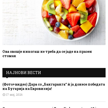
Ова овошје никогаш не треба да се јаде на празен
стомак
НАЈНОВИ ВЕСТИ
(Фото+видео) Дара со „Бангаранга“ ѝ ја донесе победата
на Бугарија на Евровизија!
17 мај, 2026