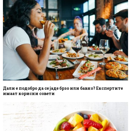
Дали е подобро да се јаде брзо или бавно? Експертите
имаат корисни совети