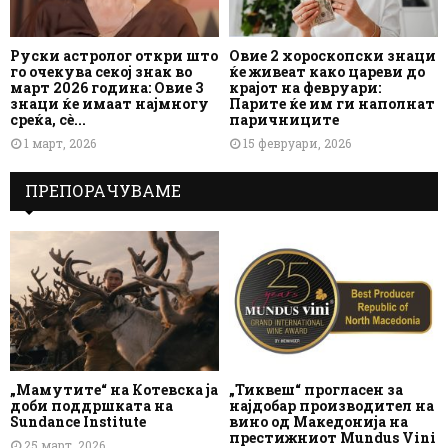
Руски астролог откри што
Овие 2 хороскопски знаци
го очекува секој знак во
ќе живеат како цареви до
март 2026 година: Овие 3
крајот на февруари:
знаци ќе имаат најмногу
Парите ќе им ги наполнат
среќа, сè...
паричниците
1 март, 2026
15 февруари, 2026
ПРЕПОРАЧУВАМЕ
„Мамутите“ на Котевска ја
„Тиквеш“ прогласен за
доби поддршката на
најдобар производител на
Sundance Institute
вино од Македонија на
престижниот Mundus Vini
25 март, 2026