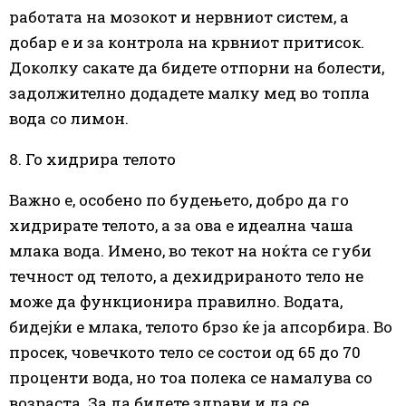
работата на мозокот и нервниот систем, а
добар е и за контрола на крвниот притисок.
Доколку сакате да бидете отпорни на болести,
задолжително додадете малку мед во топла
вода со лимон.
8. Го хидрира телото
Важно е, особено по будењето, добро да го
хидрирате телото, а за ова е идеална чаша
млака вода. Имено, во текот на ноќта се губи
течност од телото, а дехидрираното тело не
може да функционира правилно. Водата,
бидејќи е млака, телото брзо ќе ја апсорбира. Во
просек, човечкото тело се состои од 65 до 70
проценти вода, но тоа полека се намалува со
возраста. За да бидете здрави и да се