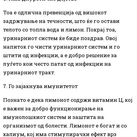
Тоа е одлична превенција од вишокот
задржување на течности, што ќе го остави
телото со топла вода и лимон. Покрај тоа,
уринарниот систем ќе биде поздрав. Овој
напиток го чисти уринарниот систем и го
штити од инфекции, а е добро решение за
луѓето кои често патат од инфекции на
уринарниот тракт.
7. Го зајакнува имунитетот
Познато е дека лимонот содржи витамин Ц, кој
е важен за добро функционирање на
имунолошкиот систем и заштита на
организмот од болести. Лимонот е богат и со
калиум, кој има стимулирачки ефект врз