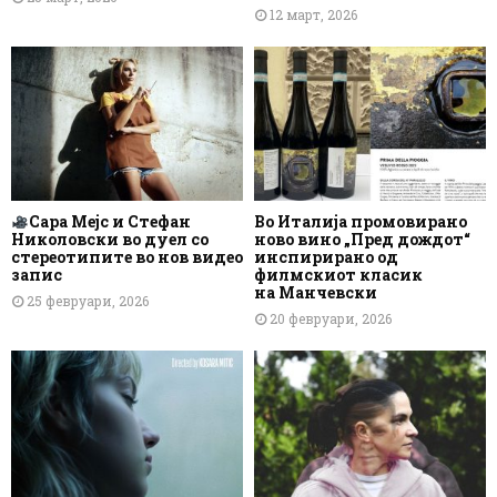
12 март, 2026
Сара Мејс и Стефан
Во Италија промовирано
Николовски во дуел со
ново вино „Пред дождот“
стереотипите во нов видео
инспирирано од
запис
филмскиот класик
на Манчевски
25 февруари, 2026
20 февруари, 2026