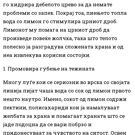
го хидрира дебелото црево за да немате
проблеми со запек. Покрај тоа, пиењето топла
вода со лимон го стимулира црниот дроб.
Лимонот му помага на црниот дроб да
произведе повеќе жолчка, така што телото
полесно ја разградува сложената храна и од
неа извлекува корисни состојки.
1. Промовира губење на тежината
Многу луѓе
кои се
сериозни во врска со својата
линија пијат чаша вода со сок од лимон првото
нешто наутро. Имено, сокот од лимон содржи
пектини, полисахариди кои ја намалуваат
желбата за храна и помагаат храната што се
јаде подоцна да се вари побрзо и
придонесуваат за чувството на ситост. Освен