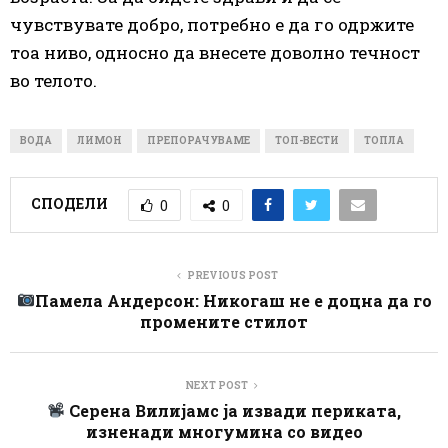
чувствувате добро, потребно е да го одржите
тоа ниво, односно да внесете доволно течност
во телото.
ВОДА
ЛИМОН
ПРЕПОРАЧУВАМЕ
ТОП-ВЕСТИ
ТОПЛА
СПОДЕЛИ
0
0
PREVIOUS POST
Памела Андерсон: Никогаш не е доцна да го
промените стилот
NEXT POST
Серена Вилијамс ја извади периката,
изненади многумина со видео