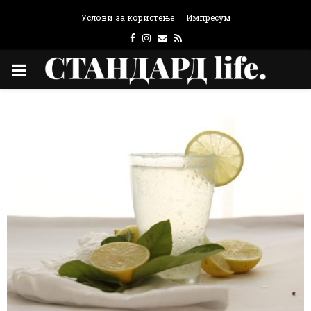
Услови за користење
Импресум
Facebook
Instagram
Email
Rss
PRIMARY
MENU