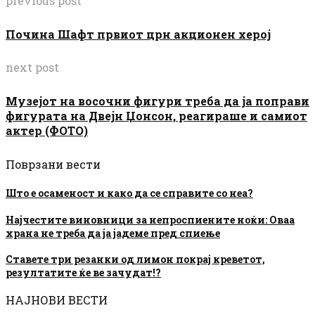
previous post
Почина Шафт првиот црн акционен херој
next post
Музејот на восочни фигури треба да ја поправи
фигурата на Двејн Џонсон, реагираше и самиот
актер (ФОТО)
Поврзани вести
Што е осаменост и како да се справите со неа?
Најчестите виновници за непроспиените ноќи: Оваа
храна не треба да ја јадеме пред спиење
Ставете три резанки од лимон покрај креветот,
резултатите ќе ве зачудат!?
НАЈНОВИ ВЕСТИ