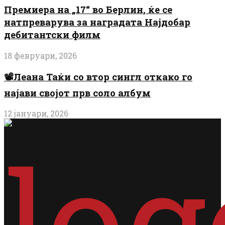
Премиера на „17“ во Берлин, ќе се
натпреварува за наградата Најдобар
дебитантски филм
18 февруари, 2026
📽️Леана Таќи со втор сингл откако го
најави својот прв соло албум
12 јануари, 2026