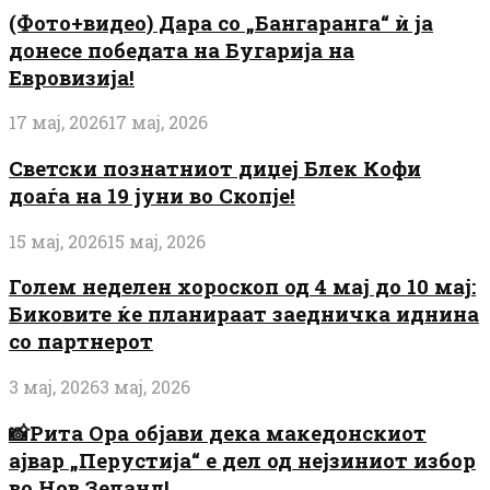
(Фото+видео) Дара со „Бангаранга“ ѝ ја
донесе победата на Бугарија на
Евровизија!
17 мај, 2026
17 мај, 2026
Светски познатниот диџеј Блек Кофи
доаѓа на 19 јуни во Скопје!
15 мај, 2026
15 мај, 2026
Голем неделен хороскоп од 4 мај до 10 мај:
Биковите ќе планираат заедничка иднина
со партнерот
3 мај, 2026
3 мај, 2026
📸Рита Ора објави дека македонскиот
ајвар „Перустија“ е дел од нејзиниот избор
во Нов Зеланд!