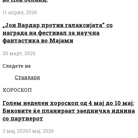
11 април, 2026
„Јон Вардар против галаксијата” со
награда на фестивал за научна
фантастика во Мајами
26 март, 2026
Следете не
Стандард
ХОРОСКОП
Голем неделен хороскоп од 4 мај до 10 мај:
Биковите ќе планираат заедничка иднина
со партнерот
3 мај, 2026
3 мај, 2026