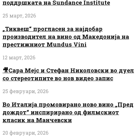
поддршката на Sundance Institute
25 март, 2026
„Тиквеш“ прогласен за најдобар
производител на вино од Македонија на
престижниот Mundus Vini
12 март, 2026
🎥Сара Мејс и Стефан Николовски во дуел
со стереотипите во нов видео запис
25 февруари, 2026
Во Италија промовирано ново вино „Пред
дождот“ инспирирано од филмскиот
класик на Манчевски
20 февруари, 2026