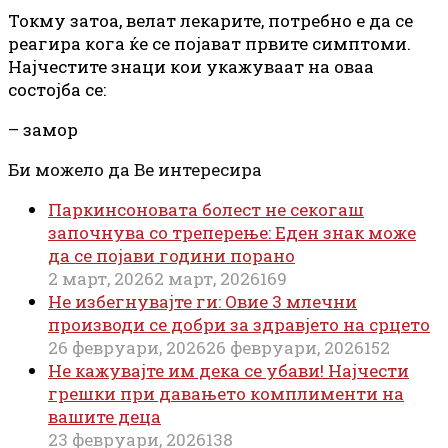
Токму затоа, велат лекарите, потребно е да
се
реагира кога ќе
се
појават првите симптоми.
Најчестите знаци кои укажуваат на оваа
состојба
се
:
– замор
Би можело да Ве интересира
Паркинсоновата болест не секогаш
започнува со треперење: Еден знак може
да се појави години порано
2 март, 2026
2 март, 2026
169
Не избегнувајте ги: Овие 3 млечни
производи се добри за здравјето на срцето
26 февруари, 2026
26 февруари, 2026
152
Не кажувајте им дека се убави! Најчести
грешки при давањето комплименти на
вашите деца
23 февруари, 2026
138