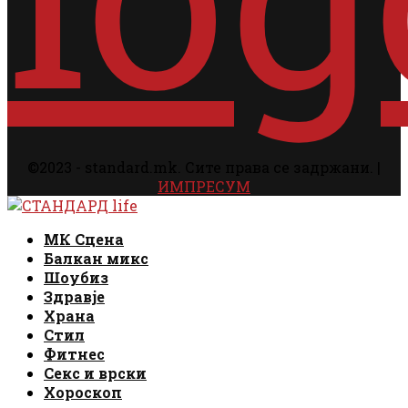
©2023 - standard.mk. Сите права се задржани. |
ИМПРЕСУМ
Facebook
Instagram
Email
Rss
Facebook
Instagram
Email
Rss
МК Сцена
Балкан микс
Шоубиз
Здравје
Храна
Стил
Фитнес
Секс и врски
Хороскоп