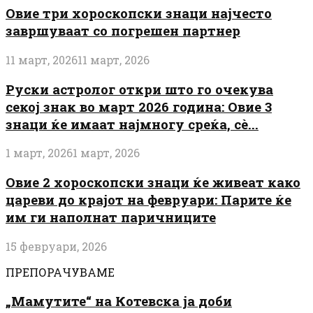
Овие три хороскопски знаци најчесто
завршуваат со погрешен партнер
11 март, 2026
11 март, 2026
Руски астролог откри што го очекува
секој знак во март 2026 година: Овие 3
знаци ќе имаат најмногу среќа, сè...
1 март, 2026
1 март, 2026
Овие 2 хороскопски знаци ќе живеат како
цареви до крајот на февруари: Парите ќе
им ги наполнат паричниците
15 февруари, 2026
ПРЕПОРАЧУВАМЕ
„Мамутите“ на Котевска ја доби