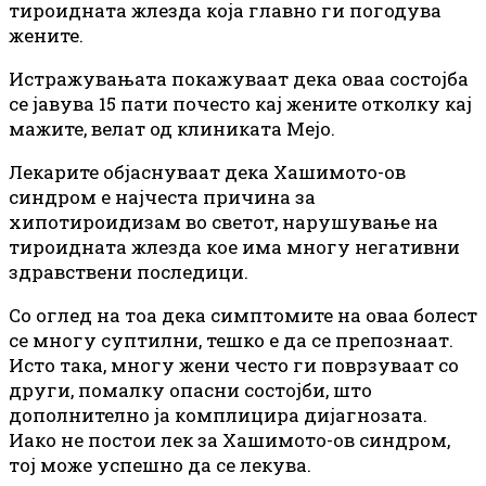
тироидната жлезда која главно ги погодува
жените.
Истражувањата покажуваат дека оваа состојба
се
јавува 15 пати почесто кај жените отколку кај
мажите, велат од клиниката Мејо.
Лекарите објаснуваат дека Хашимото-ов
синдром е најчеста причина за
хипотироидизам во светот, нарушување на
тироидната жлезда кое има многу негативни
здравствени последици.
Со оглед на тоа дека симптомите на оваа болест
се
многу суптилни, тешко е да
се
препознаат.
Исто така, многу жени често ги поврзуваат со
други, помалку опасни состојби, што
дополнително ја комплицира дијагнозата.
Иако не постои лек за Хашимото-ов синдром,
тој може успешно да
се
лекува.