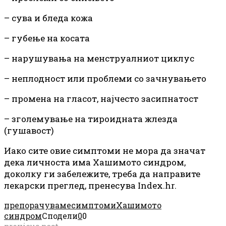
– сува
и
бледа кожа
– губење на косата
– нарушувања на менструалниот циклус
– неплодност или проблеми со зачнувањето
– промена на гласот, најчесто засипнатост
– зголемување на тироидната жлезда
(гушавост)
Иако сите овие симптоми не мора да значат
дека личноста има Хашимото синдром,
доколку ги забележите, треба да направите
лекарски преглед, пренесува Index.
hr.
препорачуваме
симптоми
Хашимото
синдром
Сподели
0
0