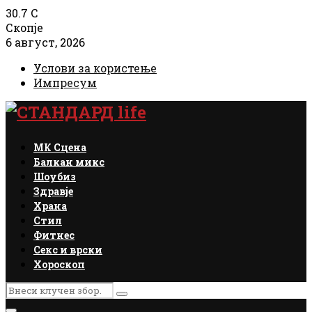
30.7
C
Скопје
6 август, 2026
Услови за користење
Импресум
Facebook
Instagram
Email
Rss
МК Сцена
Балкан микс
Шоубиз
Здравје
Храна
Стил
Фитнес
Секс и врски
Хороскоп
Search
Search
for: