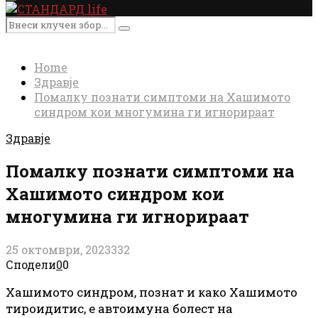
Primary
Menu
Search
Search
for:
Home
Здравје
Помалку познати симптоми на Хашимото
синдром кои многумина ги игнорираат
Здравје
Помалку познати симптоми на
Хашимото синдром кои
многумина ги игнорираат
25 октомври, 2023
332
Сподели
0
0
Хашимото синдром, познат
и
како
Хашимото
тироидитис, е автоимуна болест на