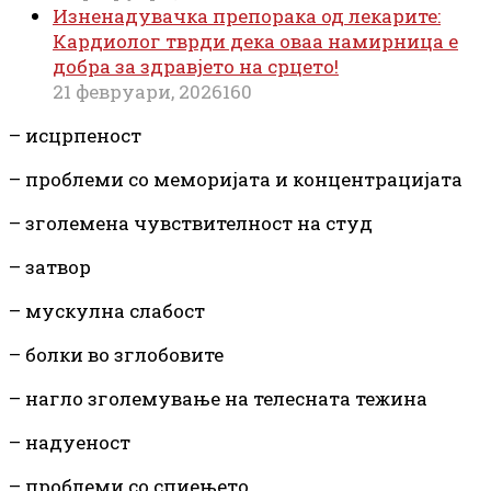
Изненадувачка препорака од лекарите:
Кардиолог тврди дека оваа намирница е
добра за здравјето на срцето!
21 февруари, 2026
160
– исцрпеност
– проблеми со меморијата
и
концентрацијата
– зголемена чувствителност на студ
– затвор
– мускулна слабост
– болки во зглобовите
– нагло зголемување на телесната тежина
– надуеност
– проблеми со спиењето