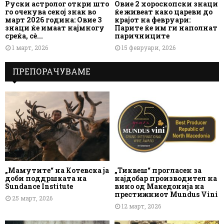
Руски астролог откри што
Овие 2 хороскопски знаци
го очекува секој знак во
ќе живеат како цареви до
март 2026 година: Овие 3
крајот на февруари:
знаци ќе имаат најмногу
Парите ќе им ги наполнат
среќа, сè...
паричниците
1 март, 2026
15 февруари, 2026
ПРЕПОРАЧУВАМЕ
„Мамутите“ на Котевска ја
„Тиквеш“ прогласен за
доби поддршката на
најдобар производител на
Sundance Institute
вино од Македонија на
престижниот Mundus Vini
25 март, 2026
12 март, 2026