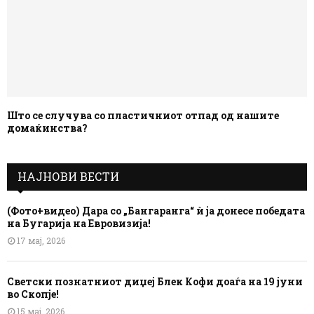
Што се случува со пластичниот отпад од нашите
домаќинства?
НАЈНОВИ ВЕСТИ
(Фото+видео) Дара со „Бангаранга“ ѝ ја донесе победата
на Бугарија на Евровизија!
17 мај, 2026
Светски познатниот диџеј Блек Кофи доаѓа на 19 јуни
во Скопје!
15 мај, 2026