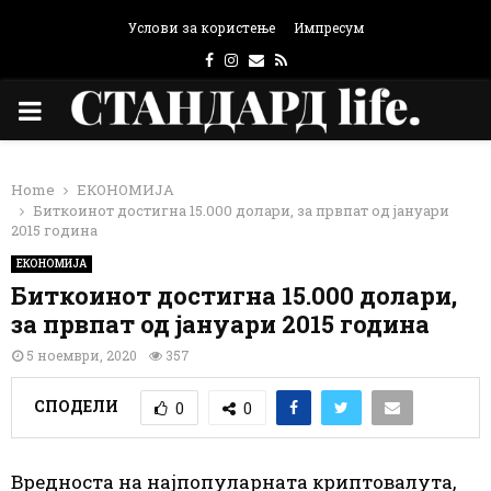
Услови за користење
Импресум
Facebook
Instagram
Email
Rss
PRIMARY
MENU
Home
ЕКОНОМИЈА
Биткоинот достигна 15.000 долари, за првпат од јануари
2015 година
ЕКОНОМИЈА
Биткоинот достигна 15.000 долари,
за првпат од јануари 2015 година
5 ноември, 2020
357
СПОДЕЛИ
0
0
Вредноста на најпопуларната криптовалута,