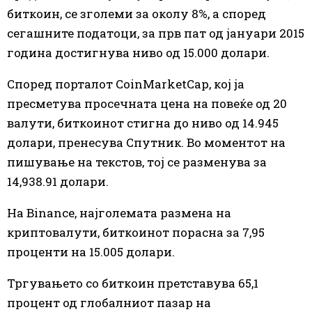
биткоин, се зголеми за околу 8%, а според
сегашните податоци, за прв пат од јануари 2015
година достигнува ниво од 15.000 долари.
Според порталот CoinMarketCap, кој ја
пресметува просечната цена на повеќе од 20
валути, биткоинот стигна до ниво од 14.945
долари, пренесува Спутник. Во моментот на
пишување на текстов, тој се разменува за
14,938.91 долари.
На Binance, најголемата размена на
криптовалути, биткоинот порасна за 7,95
проценти на 15.005 долари.
Тргувањето со биткоин претставува 65,1
процент од глобалниот пазар на