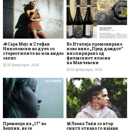
Сара Мејс и Стефан
Во Италија промовирано
Николовски во дуел со
ново вино „Пред дождот“
стереотипите во нов видео
инспирирано од
запис
филмскиот класик
на Манчевски
25 февруари, 2026
20 февруари, 2026
Премиера на „17“ во
Леана Таќи со втор
Берлин, ќе се
сингл откако го најави