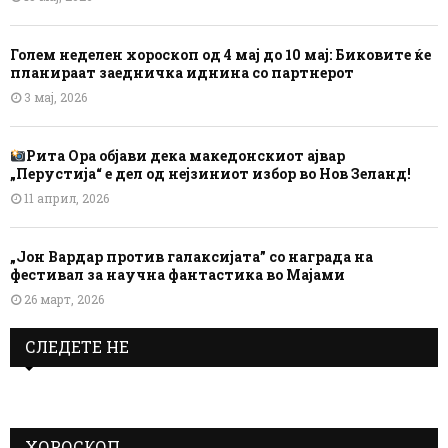
Голем неделен хороскоп од 4 мај до 10 мај: Биковите ќе
планираат заедничка иднина со партнерот
3 мај, 2026
Рита Ора објави дека македонскиот ајвар
„Перустија“ е дел од нејзиниот избор во Нов Зеланд!
11 април, 2026
„Јон Вардар против галаксијата” со награда на
фестивал за научна фантастика во Мајами
26 март, 2026
СЛЕДЕТЕ НЕ
ХОРОСКОП