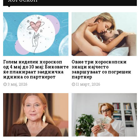
Голем неделен хороскоп
Овие три хороскопски
од 4 мај до 10 мај: Биковите
знаци најчесто
ќе планираат заедничка
завршуваат со погрешен
иднина со партнерот
партнер
3 мај, 2026
11 март, 2026