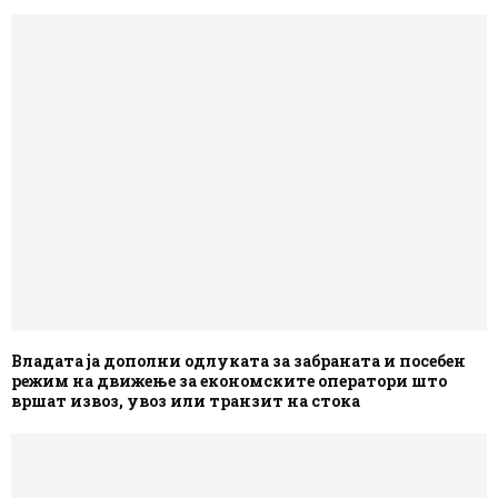
Владата ја дополни одлуката за забраната и посебен
режим на движење за економските оператори што
вршат извоз, увоз или транзит на стока