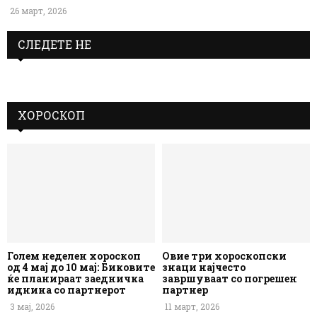
26 март, 2026
СЛЕДЕТЕ НЕ
ХОРОСКОП
Голем неделен хороскоп
Овие три хороскопски
од 4 мај до 10 мај: Биковите
знаци најчесто
ќе планираат заедничка
завршуваат со погрешен
иднина со партнерот
партнер
3 мај, 2026
11 март, 2026