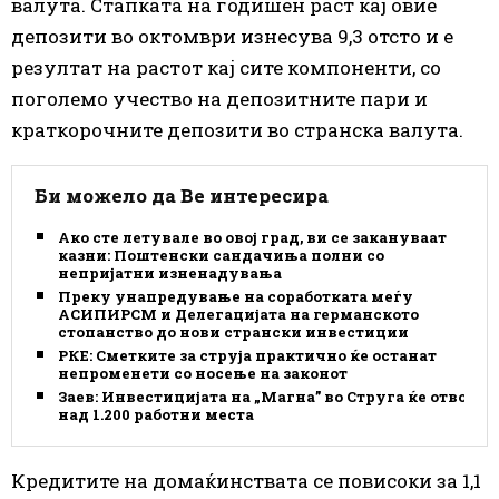
валута. Стапката на годишен раст кај овие
депозити во октомври изнесува 9,3 отсто и е
резултат на растот кај сите компоненти, со
поголемо учество на депозитните пари и
краткорочните депозити во странска валута.
Би можело да Ве интересира
Ако сте летувале во овој град, ви се закануваат
казни: Поштенски сандачиња полни со
непријатни изненадувања
Преку унапредување на соработката меѓу
АСИПИРСМ и Делегацијата на германското
стопанство до нови странски инвестиции
РКЕ: Сметките за струја практично ќе останат
непроменети со носење на законот
Заев: Инвестицијата на „Магна” во Струга ќе отвори
над 1.200 работни места
Кредитите на домаќинствата се повисоки за 1,1