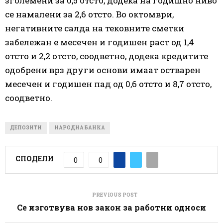
зголемени за 0,5 отсто, додека на годишно ниво
се намалени за 2,6 отсто. Во октомври,
негативните салда на тековните сметки
забележан е месечен и годишен раст од 1,4
отсто и 2,2 отсто, соодветно, додека кредитите
одобрени врз други основи имаат остварен
месечен и годишен пад од 0,6 отсто и 8,7 отсто,
соодветно.
ДЕПОЗИТИ
НАРОДНА БАНКА
СПОДЕЛИ
0
0
PREVIOUS POST
Се изготвува нов закон за работни односи