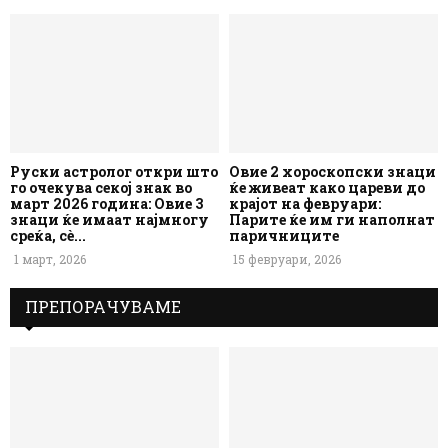
Руски астролог откри што
Овие 2 хороскопски знаци
го очекува секој знак во
ќе живеат како цареви до
март 2026 година: Овие 3
крајот на февруари:
знаци ќе имаат најмногу
Парите ќе им ги наполнат
среќа, сè...
паричниците
1 март, 2026
15 февруари, 2026
ПРЕПОРАЧУВАМЕ