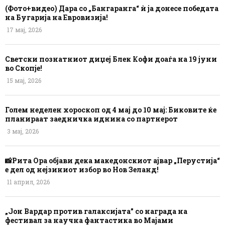
(Фото+видео) Дара со „Бангаранга“ ѝ ја донесе победата
на Бугарија на Евровизија!
17 мај, 2026
Светски познатниот диџеј Блек Кофи доаѓа на 19 јуни
во Скопје!
15 мај, 2026
Голем неделен хороскоп од 4 мај до 10 мај: Биковите ќе
планираат заедничка иднина со партнерот
3 мај, 2026
📸Рита Ора објави дека македонскиот ајвар „Перустија“
е дел од нејзиниот избор во Нов Зеланд!
11 април, 2026
„Јон Вардар против галаксијата” со награда на
фестивал за научна фантастика во Мајами