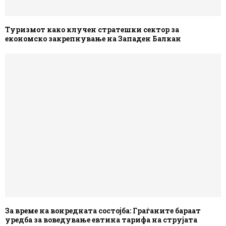
Туризмот како клучен стратешки сектор за
економско закрепнување на Западен Балкан
За време на вонредната состојба: Граѓаните бараат
уредба за воведување евтина тарифа на струјата