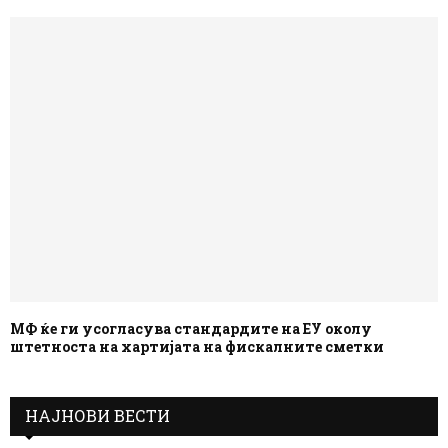
МФ ќе ги усогласува стандардите на ЕУ околу
штетноста на хартијата на фискалните сметки
НАЈНОВИ ВЕСТИ