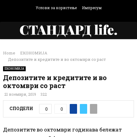
Услови за користење
Импресум
Facebook
Instagram
Email
Rss
PRIMARY
Home
ЕКОНОМИЈА
MENU
Депозитите и кредитите и во октомври со раст
ЕКОНОМИЈА
Депозитите и кредитите и во
октомври со раст
21 ноември, 2019
322
СПОДЕЛИ
0
0
Депозитите во октомври годинава бележат