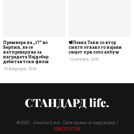
Премиера на „17“ во
📽️Леана Таќи со втор
Берлин, ќе се
сингл откако го најави
натпреварува за
својот прв соло албум
наградата Најдобар
12 јануари, 2026
дебитантски филм
18 февруари, 2026
©2023 - standard.mk. Сите права се задржани. |
ИМПРЕСУМ