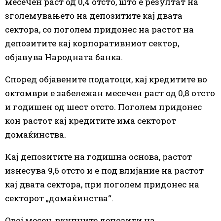
месечен раст од 0,4 отсто, што е резултат на
зголемувањето на депозитите кај двата
сектора, со поголем придонес на растот на
депозитите кај корпоративниот сектор,
објавува Народната банка.
Според објавените податоци, кај кредитите во
октомври е забележан месечен раст од 0,8 отсто
и годишен од шест отсто. Поголем придонес
кон растот кај кредитите има секторот
домаќинства.
Кај депозитите на годишна основа, растот
изнесува 9,6 отсто и е под влијание на растот
кај двата сектора, при поголем придонес на
секторот „домаќинства“.
Овој месец, вкупните депозити на