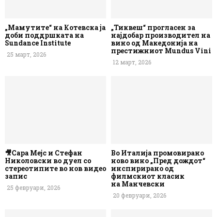
„Мамутите“ на Котевска ја
„Тиквеш“ прогласен за
доби поддршката на
најдобар производител на
Sundance Institute
вино од Македонија на
престижниот Mundus Vini
25 март, 2026
12 март, 2026
🎥Сара Мејс и Стефан
Во Италија промовирано
Николовски во дуел со
ново вино „Пред дождот“
стереотипите во нов видео
инспирирано од
запис
филмскиот класик
на Манчевски
25 февруари, 2026
20 февруари, 2026