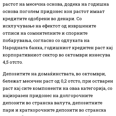
растот на месечна основа, додека на годишна
основа поголем придонес кон растот имаат
кредитите одобрени во денари. Со
исклучување на ефектот од извршените
отписи на сомнителните и спорните
побарувања, согласно со одлуката на
Народната банка, годишниот кредитен раст кај
корпоративниот сектор во октомври изнесува
4,5 отсто.
Депозитите на домаќинствата, во октомври,
бележат месечен раст од 0,2 отсто, при остварен
раст кај сите компоненти на оваа категорија, со
најизразен придонес на долгорочните
депозити во странска валута, депозитните
пари и краткорочните депозити во странска