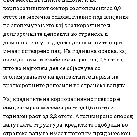
корпоративниот сектор се зголемени за 0,9
отсто на месечна основа, главно под влијание
на зголемувањето кај краткорочните и
долгорочните депозити во странска и
домашна валута, додека депозитните пари
имаат остварено пад. На годишна основа, кај
овие депозити е забележан раст од 9,6 отсто,
што во најголем дел се објаснува со
зголемувањето на депозитните пари и на
краткорочните депозити во странска валута.
Кај кредитите на корпоративниот сектор е
евидентиран месечен раст од 0,6 отсто и
годишен раст од 2,2 отсто. Анализирано според
валутната структура, кредитите одобрени во
странска валута имаат поголем придонес кон