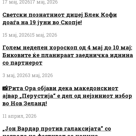
17 мај, 2026
17 мај, 2026
Светски познатниот диџеј Блек Кофи
доаѓа на 19 јуни во Скопје!
15 мај, 2026
15 мај, 2026
Голем неделен хороскоп од 4 мај до 10 мај:
Биковите ќе планираат заедничка иднина
со партнерот
3 мај, 2026
3 мај, 2026
📸Рита Ора објави дека македонскиот
ајвар „Перустија“ е дел од нејзиниот избор
во Нов Зеланд!
11 април, 2026
„Јон Вардар против галаксијата” со
награда на фестивал за научна