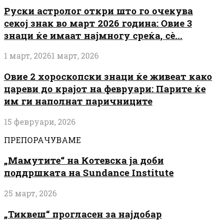
Руски астролог откри што го очекува
секој знак во март 2026 година: Овие 3
знаци ќе имаат најмногу среќа, сè...
1 март, 2026
1 март, 2026
Овие 2 хороскопски знаци ќе живеат како
цареви до крајот на февруари: Парите ќе
им ги наполнат паричниците
15 февруари, 2026
ПРЕПОРАЧУВАМЕ
„Мамутите“ на Котевска ја доби
поддршката на Sundance Institute
25 март, 2026
„Тиквеш“ прогласен за најдобар