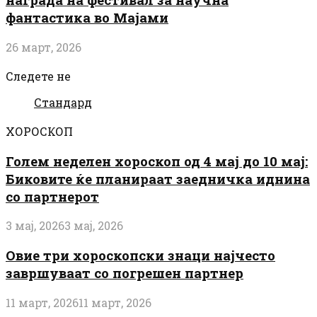
фантастика во Мајами
26 март, 2026
Следете не
Стандард
ХОРОСКОП
Голем неделен хороскоп од 4 мај до 10 мај:
Биковите ќе планираат заедничка иднина
со партнерот
3 мај, 2026
3 мај, 2026
Овие три хороскопски знаци најчесто
завршуваат со погрешен партнер
11 март, 2026
11 март, 2026