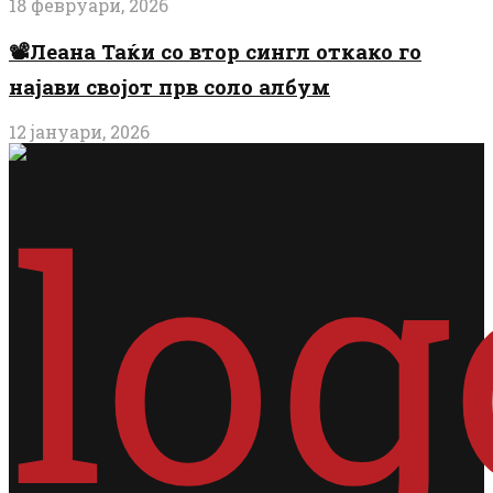
18 февруари, 2026
📽️Леана Таќи со втор сингл откако го
најави својот прв соло албум
12 јануари, 2026