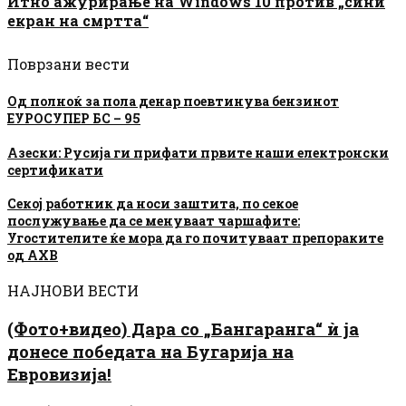
Итно ажурирање на Windows 10 против „сини
екран на смртта“
Поврзани вести
Од полноќ за пола денар поевтинува бензинот
ЕУРОСУПЕР БС – 95
Азески: Русија ги прифати првите наши електронски
сертификати
Секој работник да носи заштита, по секое
послужување да се менуваат чаршафите:
Угостителите ќе мора да го почитуваат препораките
од АХВ
НАЈНОВИ ВЕСТИ
(Фото+видео) Дара со „Бангаранга“ ѝ ја
донесе победата на Бугарија на
Евровизија!