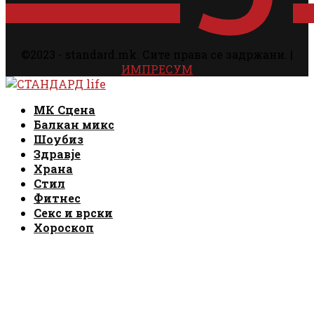
©2023 - standard.mk. Сите права се задржани. |
ИМПРЕСУМ
Facebook
Instagram
Email
Rss
Facebook
Instagram
Email
Rss
МК Сцена
Балкан микс
Шоубиз
Здравје
Храна
Стил
Фитнес
Секс и врски
Хороскоп