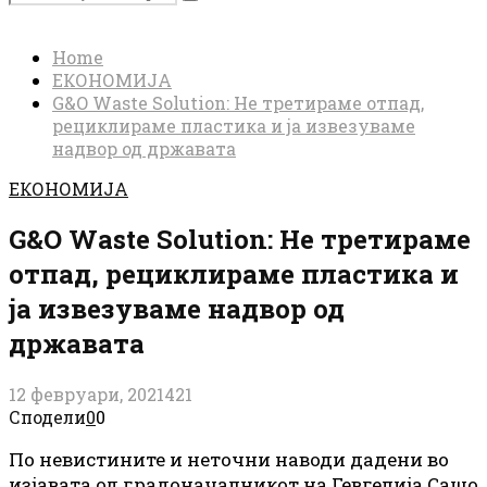
Search
for:
Home
ЕКОНОМИЈА
G&O Waste Solution: Не третираме отпад,
рециклираме пластика и ја извезуваме
надвор од државата
ЕКОНОМИЈА
G&O Waste Solution: Не третираме
отпад, рециклираме пластика и
ја извезуваме надвор од
државата
12 февруари, 2021
421
Сподели
0
0
По невистините и неточни наводи дадени во
изјавата од градоначалникот на Гевгелија Сашо