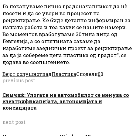
Го покануваме лично градоначалникот да нè
посети и да се увери во процесот на
рециклирање. Ќе биде детално информиран за
нашата работа и тоа какви се нашите намери.
Во моментов вработуваме 30тина лица од
Гевгелија, а со општината сакаме да
изработиме заеднички проект за рециклирање
за да ја собереме цела пластика од градот“, се
додава во соопштението.
Вејст солушн
отпад
Пластика
Сподели
0
0
previous post
Симчиќ: Улогата на автомобилот се менува со
електрификацијата, автономијата и
конекцијата
next post