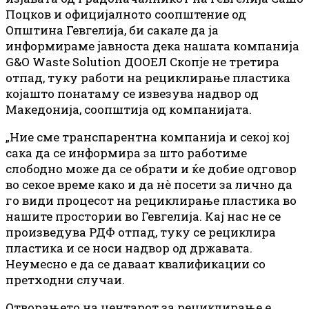
Поцков и официјалното соопштение од
Општина Гевгелија, би сакале да ја
информираме јавноста дека нашата компанија
G&O Waste Solution ДООЕЛ Скопје не третира
отпад, туку работи на рециклирање пластика
којашто понатаму се извезува надвор од
Македонија, соопштија од компанијата.
„Ние сме транспарентна компанија и секој кој
сака да се информира за што работиме
слободно може да се обрати и ќе добие одговор
во секое време како и да нè посети за лично да
го види процесот на рециклирање пластика во
нашите простории во Гевгелија. Кај нас не се
произведува РДФ отпад, туку се рециклира
пластика и се носи надвор од државата.
Неумесно е да се даваат квалификации со
претходни случаи.
Отворањето на центарот за рециклирање е