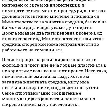
направен со сите можни инспекции и
поминати се сите можни процедури, а притоа е
добиено и позитивно мислење и лиценца од
Министерството за животна средина, без кои не
би можеле да ја извршуваме функцијата.
Досега имавме два пати редовна проверка од
инспекторатот од Министерството за животна
средина, според кои нема неправилности во
работењето на компанијата.
Целиот процес на рециклирање пластика е
еколошки и чист, ние не ја гориме пластиката и
не користиме вода во нашиот процес. Исто така,
нема никакви емисии во воздухот, не ја
загадува животната средина, ниту има
негативно влијание врз здравјето на луѓето.
Секое спротивно јавно соопштение е
манипулација со јавноста и понатамошно
ширење паника меѓу населението.