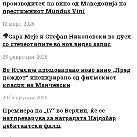
производител на вино од Македонија на
престижниот Mundus Vini
12 март, 2026
🎥Сара Мејс и Стефан Николовски во дуел
со стереотипите во нов видео запис
25 февруари, 2026
Во Италија промовирано ново вино „Пред
дождот“ инспирирано од филмскиот
класик на Манчевски
20 февруари, 2026
Премиера на „17“ во Берлин, ќе се
натпреварува за наградата Најдобар
дебитантски филм