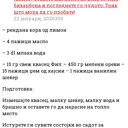
бикарбона и погледнете го чудото: Трик
што мора да го пробате!
22 јануари, 2026
309
– рендана кора од лимон
– 4 лажици масло
– 3
dl
млака вода
– 15
гр
свеж квасец Фил: – 450
гр
мелени ореви –
15 лажици џем од кајсии – 1 лажица ванилин
шеќер
Подготовка:
Измешајте квасец, малку шеќер, малку вода и
брашно и оставете го да нарасне на топло
место.
Истурете ги сувите состојки во садот за