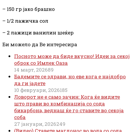
– 150
гр
јако брашно
– 1/2 лажичка сол
– 2 лажици ванилин шеќер
Би можело да Ве интересира
Посното може да биде вкусно! Идеи за секој
оброк со Имлек Оаза
14 март, 2026
89
Бадемите се здрави, но еве кога е најдобро
да ги јадете
10 февруари, 2026
185
Ловорот не е само зачин: Кога ќе видите
што прави во комбинација со сода
бикарбона, веднаш ќе го ставите во секоја
соба
27 јануари, 2026
249
(Видео) Ставете магдонос во вода со сода