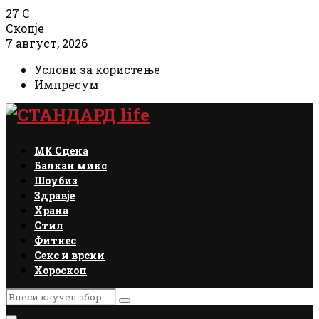
27
C
Скопје
7 август, 2026
Услови за користење
Импресум
Facebook
Instagram
Email
Rss
МК Сцена
Балкан микс
Шоубиз
Здравје
Храна
Стил
Фитнес
Секс и врски
Хороскоп
Search
Search
for: