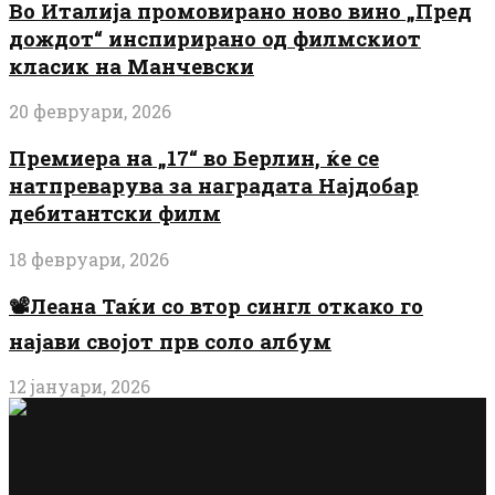
Во Италија промовирано ново вино „Пред
дождот“ инспирирано од филмскиот
класик на Манчевски
20 февруари, 2026
Премиера на „17“ во Берлин, ќе се
натпреварува за наградата Најдобар
дебитантски филм
18 февруари, 2026
📽️Леана Таќи со втор сингл откако го
најави својот прв соло албум
12 јануари, 2026