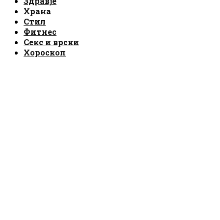
Здравје
Храна
Стил
Фитнес
Секс и врски
Хороскоп