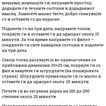
мешање, измешајте ги, направете простор,
додадете ги течните состојки и додадениот
квасец. Замесете мазно тесто, добро спакувајте
го и оставете го да нарасне.
Поделете го на три дела, направете топки,
покријте ги и оставете ги да одморат околу 15
минути
. За тоа време направете го филот –
соединете ги сите наведени состојки и поделете
на три дела.
Секоја топка расукајте ја во правоаголник со
приближни димензии 30×25
см
, покријте ги со
фил и завртете ги штрудлите (на пошироката
страна). Штрудлите премачкајте ги со масло и
оставете ги да одморат околу 20
минути
.
Печете ги во загреана рерна на 180 до 200
степени околу 25
минути
.
Изладената штрудла посипете ја со шеќер во