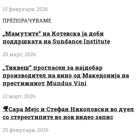
15 февруари, 2026
ПРЕПОРАЧУВАМЕ
„Мамутите“ на Котевска ја доби
поддршката на Sundance Institute
25 март, 2026
„Тиквеш“ прогласен за најдобар
производител на вино од Македонија на
престижниот Mundus Vini
12 март, 2026
🎥Сара Мејс и Стефан Николовски во дуел
со стереотипите во нов видео запис
25 февруари, 2026