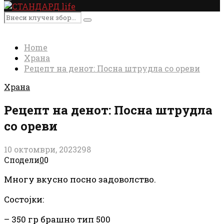
Primary
Menu
Search
Search
for:
Home
Храна
Рецепт на денот: Посна штрудла со ореви
Храна
Рецепт на денот: Посна штрудла
со ореви
10 октомври, 2023
298
Сподели
0
0
Многу вкусно посно задоволство.
Состојки:
– 350
гр
брашно тип 500