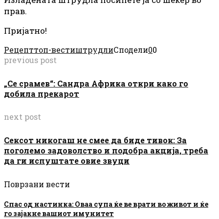
прав.
Пријатно!
Рецепт
топ-вести
штрудли
Сподели
0
0
previous post
„Се срамев“: Сандра Африка откри како го
добила прекарот
next post
Сексот никогаш не смее да биде тивок: За
поголемо задоволство и подобра акција, треба
да ги испуштате овие звуци
Поврзани вести
Спас од настинка: Оваа супа ќе ве врати во живот и ќе
го зајакне вашиот имунитет