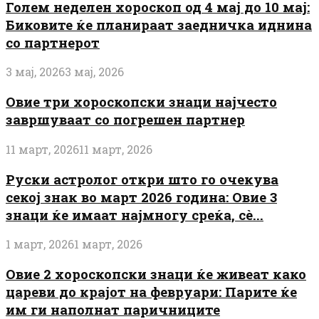
Голем неделен хороскоп од 4 мај до 10 мај:
Биковите ќе планираат заедничка иднина
со партнерот
3 мај, 2026
3 мај, 2026
Овие три хороскопски знаци најчесто
завршуваат со погрешен партнер
11 март, 2026
11 март, 2026
Руски астролог откри што го очекува
секој знак во март 2026 година: Овие 3
знаци ќе имаат најмногу среќа, сè...
1 март, 2026
1 март, 2026
Овие 2 хороскопски знаци ќе живеат како
цареви до крајот на февруари: Парите ќе
им ги наполнат паричниците