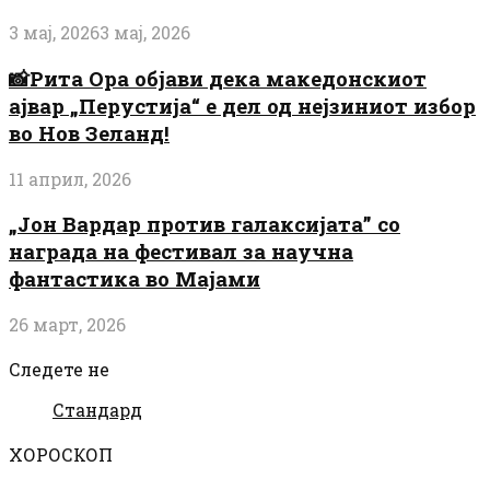
3 мај, 2026
3 мај, 2026
📸Рита Ора објави дека македонскиот
ајвар „Перустија“ е дел од нејзиниот избор
во Нов Зеланд!
11 април, 2026
„Јон Вардар против галаксијата” со
награда на фестивал за научна
фантастика во Мајами
26 март, 2026
Следете не
Стандард
ХОРОСКОП