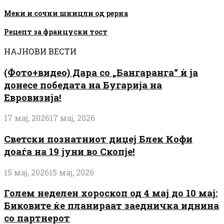
Меки и сочни шницли од рерна
Рецепт за француски тост
НАЈНОВИ ВЕСТИ
(Фото+видео) Дара со „Бангаранга“ ѝ ја
донесе победата на Бугарија на
Евровизија!
17 мај, 2026
17 мај, 2026
Светски познатниот диџеј Блек Кофи
доаѓа на 19 јуни во Скопје!
15 мај, 2026
15 мај, 2026
Голем неделен хороскоп од 4 мај до 10 мај:
Биковите ќе планираат заедничка иднина
со партнерот