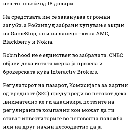
нешто повеќе од 18 долари.
На средствата им се закануваа огромни
загуби, а Робинхуд забрани купување акции
на GameStop, но и на ланецот кина AMC,
Blackberry и Nokiа.
Robinhood не е единствен во забраната. CNBC
објави дека истата мерка ја презела и
брокерската куќа Interactiv Brokers.
Регулаторот на пазарот, Комисијата за хартии
од вредност (SEC) предупреди во петокот дека
„внимателно ќе ги анализира потезите на
регулираните компании кои можат да ги
стават инвеститорите во неповолна положба
или на друг начин несоодветно да ја