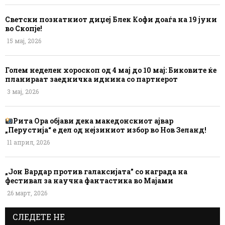
Светски познатниот диџеј Блек Кофи доаѓа на 19 јуни
во Скопје!
15 мај, 2026
Голем неделен хороскоп од 4 мај до 10 мај: Биковите ќе
планираат заедничка иднина со партнерот
3 мај, 2026
Рита Ора објави дека македонскиот ајвар
„Перустија“ е дел од нејзиниот избор во Нов Зеланд!
11 април, 2026
„Јон Вардар против галаксијата” со награда на
фестивал за научна фантастика во Мајами
26 март, 2026
СЛЕДЕТЕ НЕ