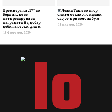
Премиера на „17“ во
Леана Таќи со втор
Берлин, ќе се
сингл откако го најави
натпреварува за
својот прв соло албум
наградата Најдобар
12 јануари, 2026
дебитантски филм
18 февруари, 2026