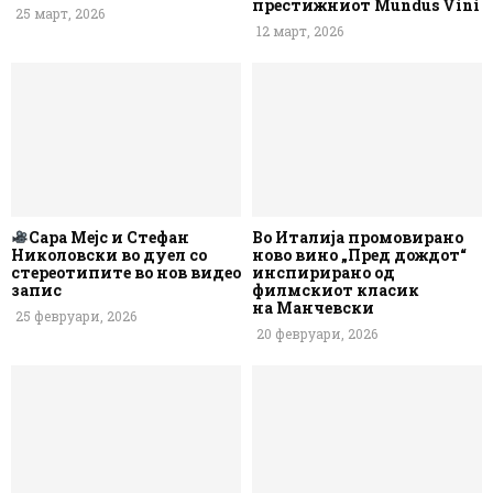
престижниот Mundus Vini
25 март, 2026
12 март, 2026
Сара Мејс и Стефан
Во Италија промовирано
Николовски во дуел со
ново вино „Пред дождот“
стереотипите во нов видео
инспирирано од
запис
филмскиот класик
на Манчевски
25 февруари, 2026
20 февруари, 2026