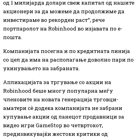
од 1 милијарда долари свеж капитал од нашите
акционери за да можеме да продолжиме да
инвестираме во рекорден раст“, ​​рече
портпаролот на Robinhood во изјавата по е-
пошта.
Компанијата посегна и по кредитната линија
со цел да има на располагање доволно пари по
укинувањето на забраната.
Апликацијата за тргување со акции на
Robinhood беше многу популарна меѓу
членовите на новата генерација трговци-
аматери сè додека компанијата не забрани
купување акции од ланецот продавници за
видео игри GameStop во четвртокот,
предизвикувајќи жестоки критики од