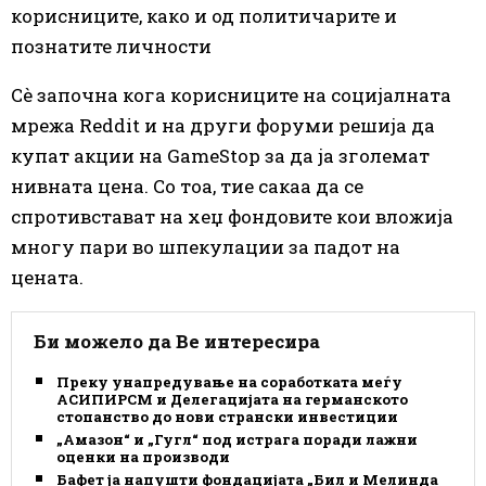
корисниците, како и од политичарите и
познатите личности
Сè започна кога корисниците на социјалната
мрежа Reddit и на други форуми решија да
купат акции на GameStop за да ја зголемат
нивната цена. Со тоа, тие сакаа да се
спротивстават на хеџ фондовите кои вложија
многу пари во шпекулации за падот на
цената.
Би можело да Ве интересира
Преку унапредување на соработката меѓу
АСИПИРСМ и Делегацијата на германското
стопанство до нови странски инвестиции
„Амазон“ и „Гугл“ под истрага поради лажни
оценки на производи
Бафет ја напушти фондацијата „Бил и Мелинда