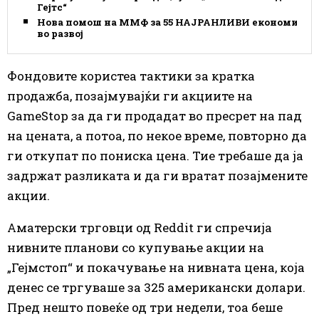
Гејтс“
Нова помош на ММФ за 55 НАЈРАНЛИВИ економии
во развој
Фондовите користеа тактики за кратка
продажба, позајмувајќи ги акциите на
GameStop за да ги продадат во пресрет на пад
на цената, а потоа, по некое време, повторно да
ги откупат по пониска цена. Тие требаше да ја
задржат разликата и да ги вратат позајмените
акции.
Аматерски трговци од Reddit ги спречија
нивните планови со купување акции на
„Гејмстоп“ и покачување на нивната цена, која
денес се тргуваше за 325 американски долари.
Пред нешто повеќе од три недели, тоа беше