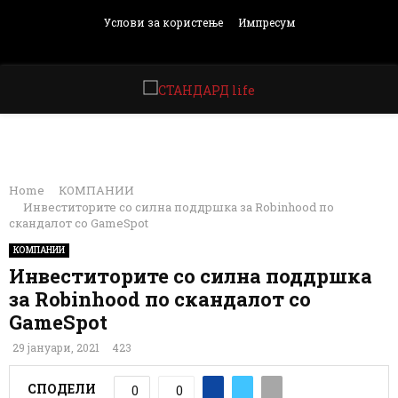
Услови за користење
Импресум
Facebook
Instagram
Email
Rss
PRIMARY
MENU
Home
КОМПАНИИ
Инвеститорите со силна поддршка за Robinhood по
скандалот со GameSpot
КОМПАНИИ
Инвеститорите со силна поддршка
за Robinhood по скандалот со
GameSpot
29 јануари, 2021
423
СПОДЕЛИ
0
0