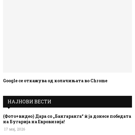
Google се откажува од колачињата во Chrome
НАЈНОВИ ВЕСТИ
(Фото+видео) Дара со „Бангаранга“ ѝ ја донесе победата
на Бугарија на Евровизија!
17 мај, 2026