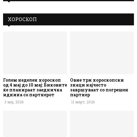
ХОРОСКОП
Голем неделен хороскоп
Овие три хороскопски
од 4 мај до 10 мај: Биковите
знаци најчесто
ќе планираат заедничка
завршуваат со погрешен
иднина со партнерот
партнер
3 мај, 2026
11 март, 2026