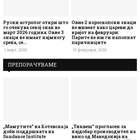
Руски астролог откри што
Овие 2 хороскопски знаци
го очекува секој знак во
ќе живеат како цареви до
март 2026 година: Овие 3
крајот на февруари:
знаци ќе имаат најмногу
Парите ќе им ги наполнат
среќа, сè...
паричниците
1 март, 2026
15 февруари, 2026
ПРЕПОРАЧУВАМЕ
„Мамутите“ на Котевска ја
„Тиквеш“ прогласен за
доби поддршката на
најдобар производител на
Sundance Institute
вино од Македонија на