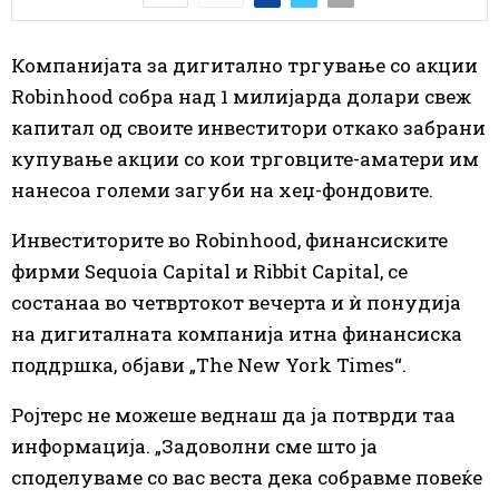
Компанијата за дигитално тргување со акции
Robinhood собра над 1 милијарда долари свеж
капитал од своите инвеститори откако забрани
купување акции со кои трговците-аматери им
нанесоа големи загуби на хеџ-фондовите.
Инвеститорите во Robinhood, финансиските
фирми Sequoia Capital и Ribbit Capital, се
состанаа во четвртокот вечерта и ѝ понудија
на дигиталната компанија итна финансиска
поддршка, објави „The New York Times“.
Ројтерс не можеше веднаш да ја потврди таа
информација. „Задоволни сме што ја
споделуваме со вас веста дека собравме повеќе