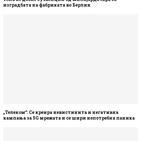
изградбата на фабриката во Берлин
„Телеком“: Се креира невистинита и негативна
кампања за 5G мрежата и се шири непотребна паника