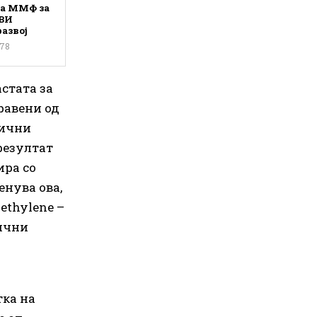
на ММФ за
ВИ
азвој
78
астата за
правени од
лични
резултат
ира со
енува ова,
ethylene –
лични
тка на