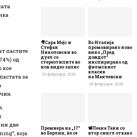
ната
ачка
🎥Сара Мејс и
Во Италија
Стефан
промовирано ново
ат пастите
Николовски во
вино „Пред
дуел со
дождот“
74%) од
стереотипите во
инспирирано од
нов видео запис
филмскиот
о кое
класик
25 февруари, 2026
пастата за
на Манчевски
20 февруари, 2026
а
ачин.
%
и
пни две
Премиера на „17“
📽️Леана Таќи со
ning“, која
во Берлин, ќе се
втор сингл откако