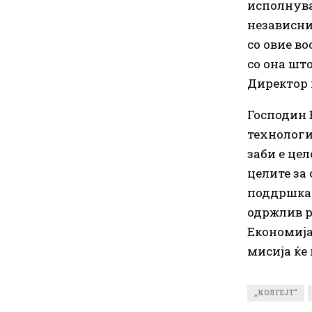
исполнува
независни
со овие в
со она што
Директор и
Господин 
технологи
заби е це
целите за 
поддршка 
одржлив р
Економија
мисија ќе
„КОЛГЕЈТ“