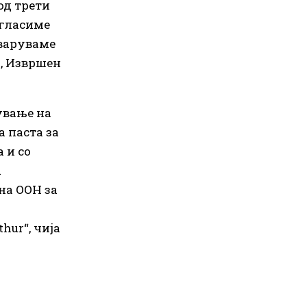
од трети
огласиме
еваруваме
e), Извршен
ување на
 паста за
 и со
а
на ООН за
hur“, чија