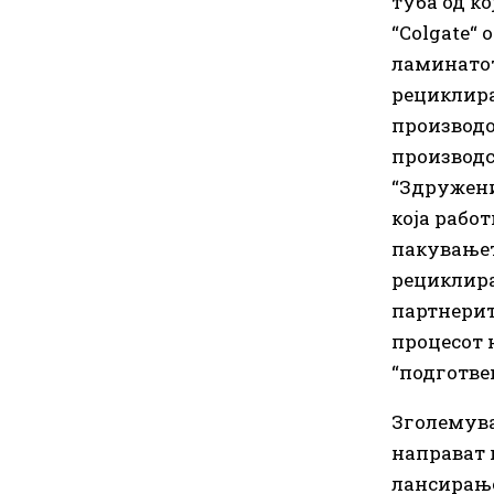
туба од ко
“Colgate“
ламинатот
рециклира
производо
производс
“Здружени
која рабо
пакувањет
рециклира
партнерит
процесот 
“подготве
Зголемува
направат 
лансирањет