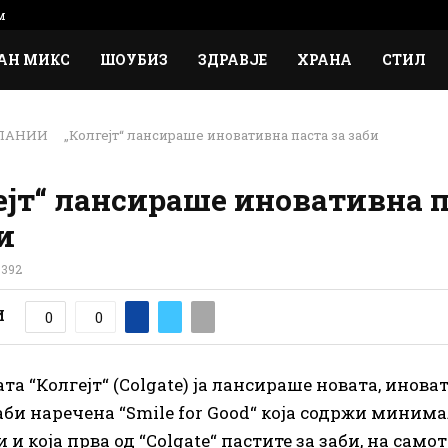
м
АН МИКС
ШОУБИЗ
ЗДРАВЈЕ
ХРАНА
СТИЛ
ПАНИИ
„Колгејт“ лансираше иновативна паста за заби
ејт“ лансираше иновативна 
и
392
И
0
0
та “Колгејт“ (Colgate) ја лансираше новата, инова
аби наречена “Smile for Good“ која содржи минима
и и која прва од “Colgate“ пастите за заби, на само