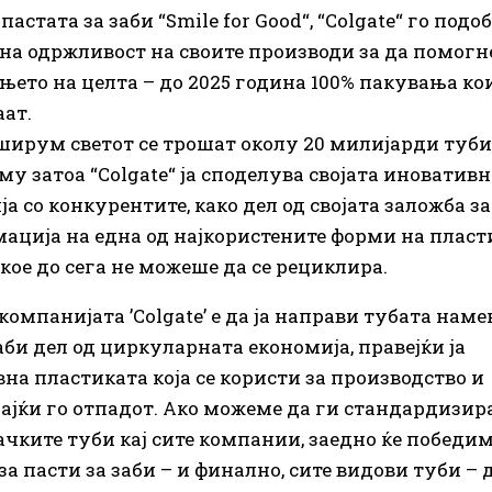
пастата за заби “Smile for Good“, “Colgate“ го подо
на одржливост на своите производи за да помогн
њето на целта – до 2025 година 100% пакувања кои
ат.
ширум светот се трошат околу 20 милијарди туби
му затоа “Colgate“ ја споделува својата иновативн
а со конкурентите, како дел од својата заложба за
ација на една од најкористените форми на плас
кое до сега не можеше да се рециклира.
компанијата ’Colgate’ е да ја направи тубата наме
аби дел од циркуларната економија, правејќи ја
на пластиката која се користи за производство и
јќи го отпадот. Ако можеме да ги стандардизир
чките туби кај сите компании, заедно ќе победим
за пасти за заби – и финално, сите видови туби – 