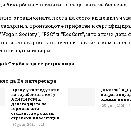
а бикарбона – позната по својствата за белеење.
лно, ограничената листа на состојки не вклучува 
и сахарин, а производот е прифатен и сертифицира
“Vegan Society“, “FSC“ и “EcoCert“, што значи дек
лно и одговорно направена и повеќето компонент
д природни извори.
gate“ туба која се рециклира
ло да Ве интересира
Преку унапредување
„Амазон“ и „Г
на соработката меѓу
истрага пора
АСИПИРСМ и
оценки на пр
Делегацијата на
25 јуни, 2021
4
германското
стопанство до нови
странски инвестиции
30 јуни, 2021
521