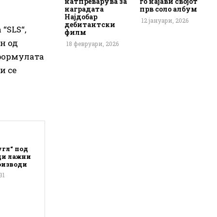
натпреварува за
го најави својот
наградата
прв соло албум
Најдобар
12 јануари, 2026
дебитантски
“SLS“,
филм
н од
18 февруари, 2026
а формулата
и се
угл“ под
ди лажни
оизводи
31