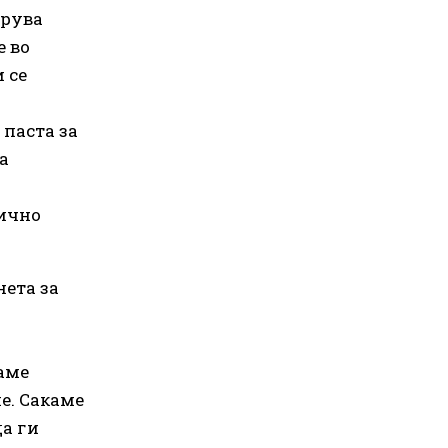
брува
е во
 се
 паста за
а
тично
нета за
аме
е. Сакаме
да ги