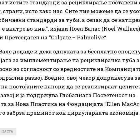
ат истите стандарди за рециклирање поставени 
, страни, исто како нас. Сите ние можеме да се ус
ообичаени стандарди за туби, а сепак да се натпр
 е внатре во нив.“, изјави Ноел Валас (Noel Wallac
 Претседател на “Colgate – Palmolive“.
Валс додаде и дека одлуката за бесплатно сподел
јата за имплементирање на рециклирачка туба за
лосно во согласност со вредностите на Компанијата
одржлив развој. Воедно, овој чекор допринесува з
на постојаните напори да се реализираат целите 
азвој и ја поддржува Глобалната Посветеност на
та за Нова Пластика на Фондацијата “Ellen MacArt
 го забрза преминот кон циркуларната економија.
ПАСТА