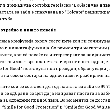
ги прикажува состојките и јасно ја објаснува нив
астата за заби е спакувана во “Colgate“ рециклир
 туба.
потребно и ништо повеќе
лема конфузија околу состојките кои ги сочинува
ко и нивната функција. Со речиси три четвртини (
чите, кои сè повеќе се интересираат за влијаниет
те го имаат врз планетата и врз нивното здравје, 
e for Good“ поставува нов преседан, објаснувајќи ј
а на секоја состојка на едноставен и разбирлив н
те кои се составен дел од пастата за заби се 99,7
 се одбрани со цел да ја направат пастата за заб
 за одредени придобивки. Во моментов се доста
“Smile for Good Protection“ и “Smile for Good White