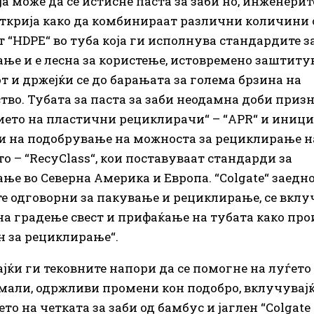
ја може да се истисне паста за заби но, инженерит
 открија како да комбинираат различни количини 
 “HDPE“ во туба која ги исполнува стандардите з
ње и е лесна за користење, истовремено заштитув
т и држејќи се до барањата за голема брзина на
тво. Тубата за паста за заби неодамна доби приз
ето на пластични рециклирачи“ – “APR“ и иници
ти на подобрување на можноста за рециклирање н
о – “RecyClass“, кои поставуваат стандарди за
ње во Северна Америка и Европа. “Colgate“ заедно
е одговорни за пакување и рециклирање, се вклуч
на градење свест и прифаќање на тубата како прои
н за рециклирање“.
јќи ги тековните напори да се помогне на луѓето
мали, одржливи промени кон подобро, вклучувајќ
о на четката за заби од бамбус и јаглен “Colgate