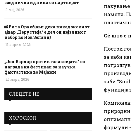
заедничка иднина со партнерот
пакување 
3 мај, 2026
намена. П
пластична
📸Рита Ора објави дека македонскиот
ајвар „Перустија“ е дел од нејзиниот
Сè што е 
избор во Нов Зеланд!
11 април, 2026
Постои го
за заби ка
„Јон Вардар против галаксијата” со
потрошува
награда на фестивал за научна
фантастика во Мајами
производи
26 март, 2026
заби “Smil
функцијат
СЛЕДЕТЕ НЕ
Компоненти
природни и
ХОРОСКОП
оптимална
формули – 