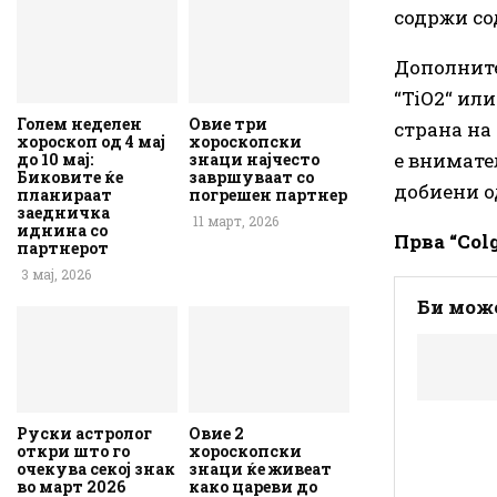
содржи сод
Дополните
“TiO2“ ил
Голем неделен
Овие три
страна на 
хороскоп од 4 мај
хороскопски
е внимате
до 10 мај:
знаци најчесто
Биковите ќе
завршуваат со
добиени о
планираат
погрешен партнер
заедничка
11 март, 2026
иднина со
Прва “Col
партнерот
3 мај, 2026
Би може
Руски астролог
Овие 2
откри што го
хороскопски
очекува секој знак
знаци ќе живеат
во март 2026
како цареви до