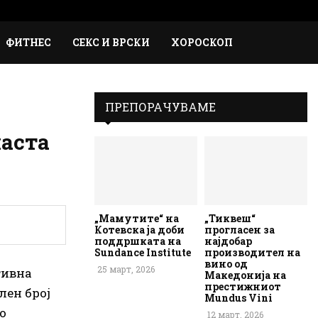
Faceb
Inst
Em
Rs
ФИТНЕС
СЕКС И ВРСКИ
ХОРОСКОП
ПРЕПОРАЧУВАМЕ
паста
„Мамутите“ на
„Тиквеш“
Котевска ја доби
прогласен за
поддршката на
најдобар
Sundance Institute
производител на
вино од
25 март, 2026
тивна
Македонија на
престижниот
лен број
Mundus Vini
то
12 март, 2026