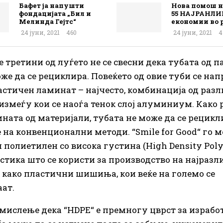
Бафет ја напушти
Нова помош 
фондацијата „Бил и
55 НАЈРАНЛИ
Мелинда Гејтс“
економии во р
24 јуни, 2021
460
24 јуни, 2021
4
 третини од луѓето не се свесни дека тубата од п
оже да се рециклира. Повеќето од овие туби се на
астичен ламинат – најчесто, комбинација од раз
измеѓу кои се наоѓа тенок слој алуминиум. Како 
ната од материјали, тубата не може да се рецикл
 на конвенционални методи. “Smile for Good“ го м
 полиетилен со висока густина (High Density Poly
астика што се користи за производство на најраз
 како пластични шишиња, кои веќе на големо се
ат.
мислење дека “HDPE“ е премногу цврст за израбо