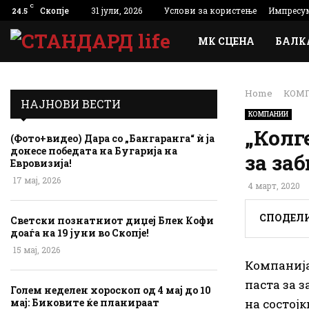
C
Скопје
31 јули, 2026
Услови за користење
Импресу
24.5
МК СЦЕНА
БАЛК
Home
КОМ
НАЈНОВИ ВЕСТИ
КОМПАНИИ
„Колг
(Фото+видео) Дара со „Бангаранга“ ѝ ја
донесе победата на Бугарија на
за заб
Евровизија!
17 мај, 2026
4 март, 2020
СПОДЕЛ
Светски познатниот диџеј Блек Кофи
доаѓа на 19 јуни во Скопје!
15 мај, 2026
Компанија
паста за з
Голем неделен хороскоп од 4 мај до 10
на состојк
мај: Биковите ќе планираат