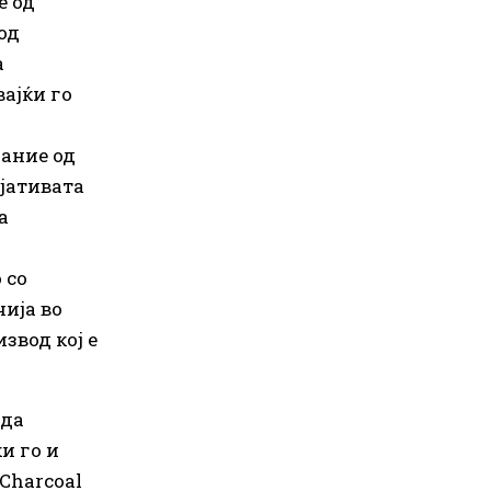
е од
од
а
ајќи го
нание од
јативата
а
 со
ија во
звод кој е
 да
и го и
 Charcoal