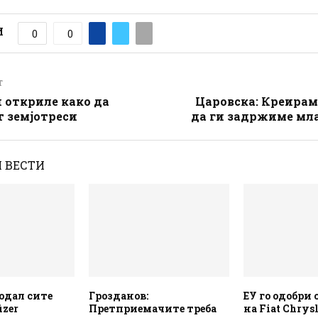
И
0
0
T
откриле како да
Царовска: Креирам
 земјотреси
да ги задржиме мл
 ВЕСТИ
одал сите
Грозданов:
ЕУ го одобри
izer
Претприемачите треба
на Fiat Chrys