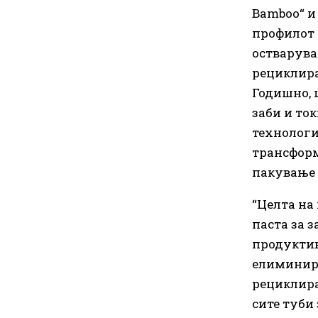
Bamboo“ и 
профилот 
остварува
рециклира
Годишно, 
заби и ток
технологиј
трансформ
пакување 
“Целта на 
паста за з
продуктив
елиминира
рециклира
сите туби 