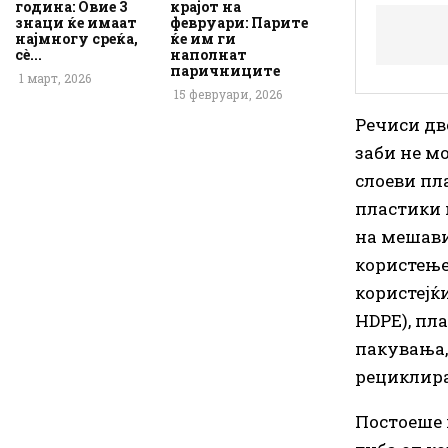
година: Овие 3
крајот на
знаци ќе имаат
февруари: Парите
најмногу среќа,
ќе им ги
сè...
наполнат
паричниците
1 март, 2026
15 февруари, 2026
Речиси две
заби не м
слоеви пл
пластики 
на мешави
користење
користејќи
HDPE), пл
пакувања,
рециклира
Постоеше 