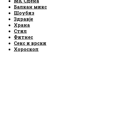
МК Сцена
Балкан микс
Шоубиз
Здравје
Храна
Стил
Фитнес
Секс и врски
Хороскоп