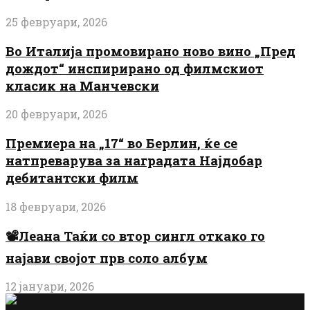
25 февруари, 2026
Во Италија промовирано ново вино „Пред
дождот“ инспирирано од филмскиот
класик на Манчевски
20 февруари, 2026
Премиера на „17“ во Берлин, ќе се
натпреварува за наградата Најдобар
дебитантски филм
18 февруари, 2026
📽️Леана Таќи со втор сингл откако го
најави својот прв соло албум
12 јануари, 2026