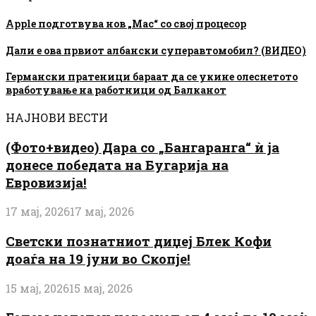
Apple подготвува нов „Mac“ со свој процесор
Дали е ова првиот албански суперавтомобил? (ВИДЕО)
Германски пратеници бараат да се укине олеснетото
вработување на работници од Балканот
НАЈНОВИ ВЕСТИ
(Фото+видео) Дара со „Бангаранга“ ѝ ја
донесе победата на Бугарија на
Евровизија!
17 мај, 2026
17 мај, 2026
Светски познатниот диџеј Блек Кофи
доаѓа на 19 јуни во Скопје!
15 мај, 2026
15 мај, 2026