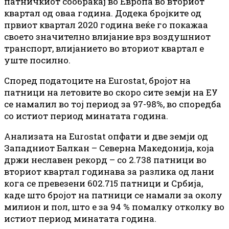
патничкиот сообраќај во Европа во вториот
квартал од оваа година. Додека бројките од
првиот квартал 2020 година веќе го покажаа
своето значително влијание врз воздушниот
транспорт, влијанието во вториот квартал е
уште посилно.
Според податоците на Eurostat, бројот на
патници на летовите во скоро сите земји на ЕУ
се намалил во тој период за 97-98%, во споредба
со истиот период минатата година.
Анализата на Eurostat опфати и две земји од
Западниот Балкан – Северна Македонија, која
држи неславен рекорд – со 2.738 патници во
вториот квартал годинава за разлика од лани
кога се превезени 602.715 патници и Србија,
каде што бројот на патници се намали за околу
милион и пол, што е за 94 % помалку отколку во
истиот период минатата година.