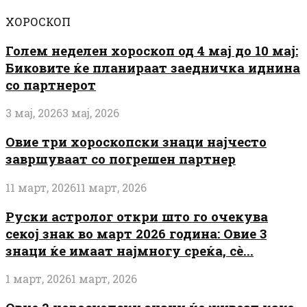
ХОРОСКОП
Голем неделен хороскоп од 4 мај до 10 мај:
Биковите ќе планираат заедничка иднина
со партнерот
3 мај, 2026
3 мај, 2026
Овие три хороскопски знаци најчесто
завршуваат со погрешен партнер
11 март, 2026
11 март, 2026
Руски астролог откри што го очекува
секој знак во март 2026 година: Овие 3
знаци ќе имаат најмногу среќа, сè...
1 март, 2026
1 март, 2026