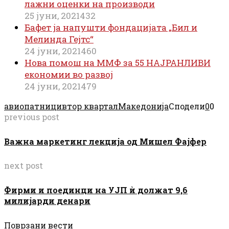
лажни оценки на производи
25 јуни, 2021
432
Бафет ја напушти фондацијата „Бил и
Мелинда Гејтс“
24 јуни, 2021
460
Нова помош на ММФ за 55 НАЈРАНЛИВИ
економии во развој
24 јуни, 2021
479
авиопатници
втор квартал
Македонија
Сподели
0
0
previous post
Важна маркетинг лекција од Мишел Фајфер
next post
Фирми и поединци на УЈП ѝ должат 9,6
милијарди денари
Поврзани вести