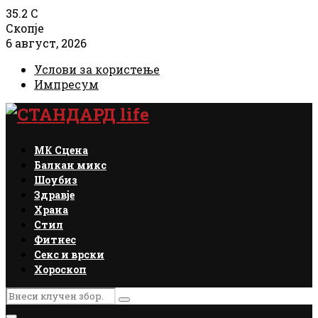
35.2
C
Скопје
6 август, 2026
Услови за користење
Импресум
Facebook
Instagram
Email
Rss
МК Сцена
Балкан микс
Шоубиз
Здравје
Храна
Стил
Фитнес
Секс и врски
Хороскоп
Search
Search
for: