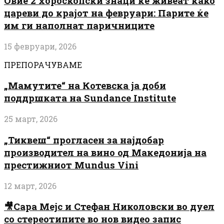
Овие 2 хороскопски знаци ќе живеат како
цареви до крајот на февруари: Парите ќе
им ги наполнат паричниците
15 февруари, 2026
ПРЕПОРАЧУВАМЕ
„Мамутите“ на Котевска ја доби
поддршката на Sundance Institute
25 март, 2026
„Тиквеш“ прогласен за најдобар
производител на вино од Македонија на
престижниот Mundus Vini
12 март, 2026
🎥Сара Мејс и Стефан Николовски во дуел
со стереотипите во нов видео запис