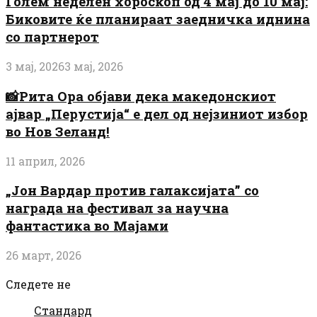
Голем неделен хороскоп од 4 мај до 10 мај:
Биковите ќе планираат заедничка иднина
со партнерот
3 мај, 2026
3 мај, 2026
📸Рита Ора објави дека македонскиот
ајвар „Перустија“ е дел од нејзиниот избор
во Нов Зеланд!
11 април, 2026
„Јон Вардар против галаксијата” со
награда на фестивал за научна
фантастика во Мајами
26 март, 2026
Следете не
Стандард