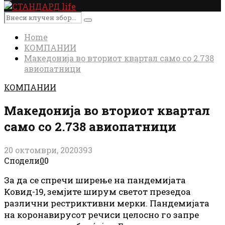
Primary
Menu
Search
Search
for:
Home
КОМПАНИИ
Македонија во вториот квартал само со 2.738
авиопатници
КОМПАНИИ
Македонија во вториот квартал
само со 2.738 авиопатници
20 октомври, 2020
393
Сподели
0
0
За да се спречи ширење на пандемијата
Ковид-19, земјите ширум светот презедоа
различни рестриктивни мерки. Пандемијата
на коронавирусот речиси целосно го запре