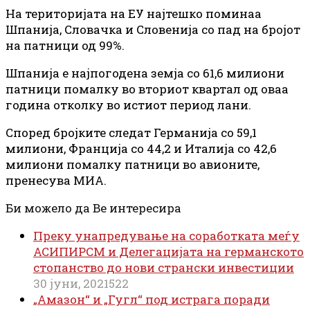
На територијата на ЕУ најтешко поминаа
Шпанија, Словачка и Словенија со пад на бројот
на патници од 99%.
Шпанија е најпогодена земја со 61,6 милиони
патници помалку во вториот квартал од оваа
година отколку во истиот период лани.
Според бројките следат Германија со 59,1
милиони, Франција со 44,2 и Италија со 42,6
милиони помалку патници во авионите,
пренесува МИА.
Би можело да Ве интересира
Преку унапредување на соработката меѓу
АСИПИРСМ и Делегацијата на германското
стопанство до нови странски инвестиции
30 јуни, 2021
522
„Амазон“ и „Гугл“ под истрага поради