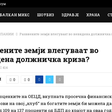
сум
БАЛКАН МИКС
ШОУБИЗ
ЗДРАВЈЕ
ХРАНА
С
МПАНИИ
Развиените земји влегуваат во невидена должничка 
ените земји влегуваат во
ена должничка криза?
414
И
0
0
оценките на ОЕЦД, вкупната просечна финансиск
ови на овој „клуб“ на богатите земји би можела да
 109 на 137 проценти од БДП до крајот на оваа год