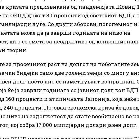
на кризата предизвикана од пандемијата „Ковид-1
 на ОЕЦД држат 80 проценти од светскиот БДП, а 
3 милијарди луѓе. Со други зборови, поголемиот и
анетата може да ја заврши годината на ниво на
ст, што се смета за неодржливо од конвенционал
и теории.
е за просечниот раст на долгот на побогатите зем
ачки бидејќи само две големи земји со многу ви
авен долг постојано се наметнуваат во прв план. 
оја ќе ја заврши годината со јавниот долг кон БДП
од 160 проценти и атипичната Јапонија, која веќе
 240 проценти. Но, оваа економска криза ќе довед
о ниво на задолженост да стане вообичаено во р
тот, кој собра 17.000 милијарди долари јавен долг.
 на ОЕЦД укажува на тоа дека јавниот долг кон 