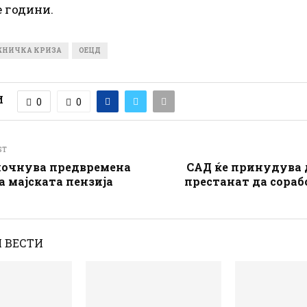
 години.
НИЧКА КРИЗА
ОЕЦД
И
0
0
ST
почнува предвремена
САД ќе принудува 
а мајската пензија
престанат да сораб
 ВЕСТИ