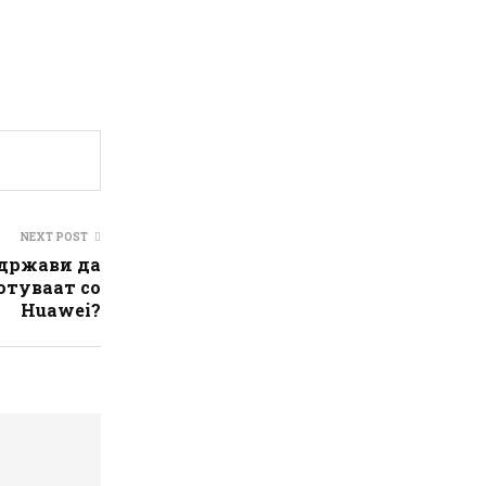
NEXT POST
држави да
отуваат со
Huawei?