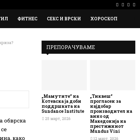
Facebook
Instag
Ema
Rs
ТИЛ
ФИТНЕС
СЕКС И ВРСКИ
ХОРОСКОП
криза?
ПРЕПОРАЧУВАМЕ
„Мамутите“ на
„Тиквеш“
Котевска ја доби
прогласен за
поддршката на
најдобар
Sundance Institute
производител на
вино од
25 март, 2026
а обврска
Македонија на
престижниот
 се
Mundus Vini
ина, како
12 март, 2026