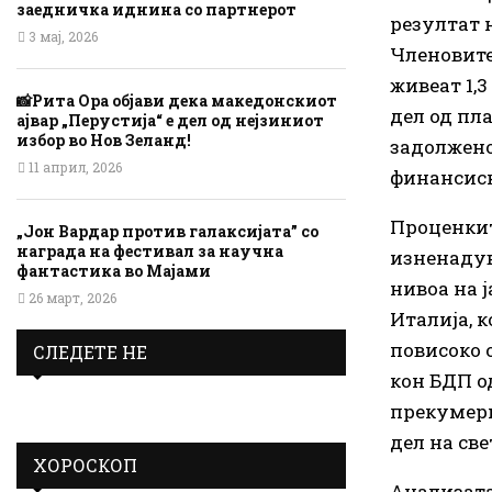
заедничка иднина со партнерот
резултат 
3 мај, 2026
Членовите
живеат 1,
📸Рита Ора објави дека македонскиот
дел од пл
ајвар „Перустија“ е дел од нејзиниот
избор во Нов Зеланд!
задолжено
11 април, 2026
финансиск
Проценкит
„Јон Вардар против галаксијата” со
награда на фестивал за научна
изненадув
фантастика во Мајами
нивоа на ј
26 март, 2026
Италија, к
повисоко 
СЛЕДЕТЕ НЕ
кон БДП од
прекумерн
дел на све
ХОРОСКОП
Анализата