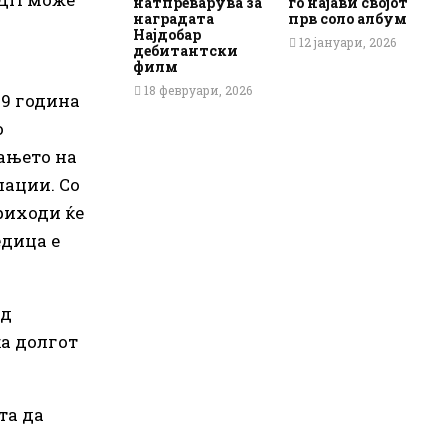
натпреварува за
го најави својот
наградата
прв соло албум
Најдобар
12 јануари, 2026
дебитантски
филм
18 февруари, 2026
09 година
о
ањето на
лации. Со
риходи ќе
едица е
ад
ка долгот
та да