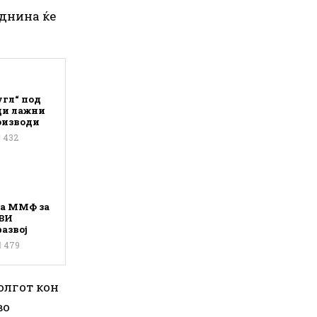
иднина ќе
угл“ под
ди лажни
оизводи
432
на ММФ за
ВИ
азвој
479
олгот кон
во