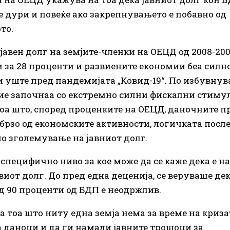
е дури и повеќе ако закрепнувањето е побавно од
то.
јавен долг на земјите-членки на ОЕЦД од 2008-20
и за 28 проценти и развиените економии беа силн
 уште пред пандемијата „Ковид-19“. По избувнув
тие започнаа со екстремно силни фискални стиму
тоа што, според проценките на ОЕЦД, даночните п
брзо од економските активности, логичката посл
о зголемување на јавниот долг.
 специфично ниво за кое може да се каже дека е н
иот долг. До пред една деценија, се веруваше де
д 90 проценти од БДП е неодржлив.
а тоа што ниту една земја нема за време на криза
 даноци и да ги намали јавните трошоци за