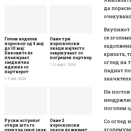
да порасн
очекувано
Вкупниот 
се зголем
Голем неделен
Овие три
хороскоп од 4 мај
хороскопски
задолжени
до 10 мај:
знаци најчесто
Биковите ќе
завршуваат со
кризата, 
планираат
погрешен партнер
оглед на 
заедничка
11 март, 2026
иднина со
паднат по
партнерот
значителн
3 мај, 2026
Не постои
неодржлив
поголем о
Руски астролог
Овие 2
Со оглед н
откри што го
хороскопски
зголемува
очекува секој знак
знаци ќе живеат