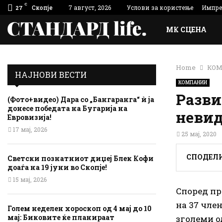
C
Скопје
7 август, 2026
Услови за користење
Импре
27
МК СЦЕНА
Home
КО
НАЈНОВИ ВЕСТИ
КОМПАНИИ
Разви
(Фото+видео) Дара со „Бангаранга“ ѝ ја
донесе победата на Бугарија на
невид
Евровизија!
17 мај, 2026
25 мај, 2020
СПОДЕЛ
Светски познатниот диџеј Блек Кофи
доаѓа на 19 јуни во Скопје!
15 мај, 2026
Според пр
на 37 член
Голем неделен хороскоп од 4 мај до 10
мај: Биковите ќе планираат
зголеми од