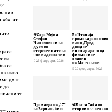
9“.
во нив
 побогат
ните
🎥Сара Мејс и
Во Италија
Стефан
промовирано ново
Николовски во
вино „Пред
дуел со
дождот“
стереотипите во
инспирирано од
ји се
нов видео запис
филмскиот
соки
класик
25 февруари, 2026
на Манчевски
Ова се
20 февруари, 2026
 на ниво
 има долг
е до
азвиениот
Премиера на „17“
📽️Леана Таќи со
во Берлин, ќе се
втор сингл откако
БДП може