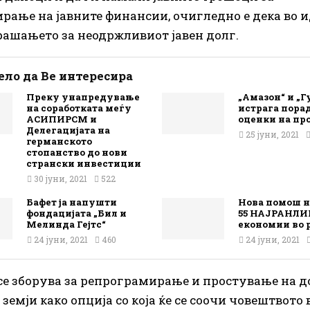
рање на јавните финансии, очигледно е дека во 
рашањето за неодржливиот јавен долг.
ло да Ве интересира
Преку унапредување
„Амазон“ и „Г
на соработката меѓу
истрага пора
АСИПИРСМ и
оценки на пр
Делегацијата на
25 јуни, 2021
германското
стопанство до нови
странски инвестиции
30 јуни, 2021
522
Бафет ја напушти
Нова помош 
фондацијата „Бил и
55 НАЈРАНЛИ
Мелинда Гејтс“
економии во р
24 јуни, 2021
460
24 јуни, 2021
 се зборува за репрограмирање и простување на д
 земји како опција со која ќе се соочи човештвото 