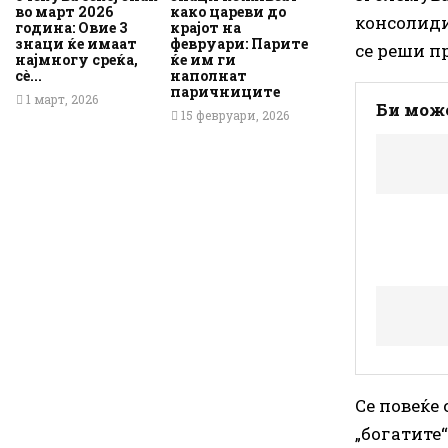
во март 2026
како цареви до
консолиди
година: Овие 3
крајот на
знаци ќе имаат
февруари: Парите
се реши п
најмногу среќа,
ќе им ги
сè...
наполнат
паричниците
1 март, 2026
Би може
15 февруари, 2026
Се повеќе
„богатите“