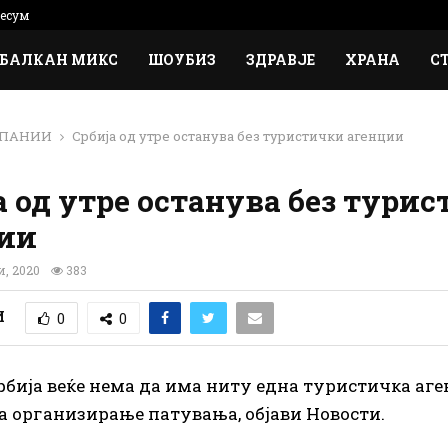
есум
БАЛКАН МИКС
ШОУБИЗ
ЗДРАВЈЕ
ХРАНА
С
ПАНИИ
Србија од утре останува без туристички агенции
а од утре останува без тури
ии
и, 2020
383
И
0
0
Србија веќе нема да има ниту една туристичка аге
а организирање патувања, објави Новости.