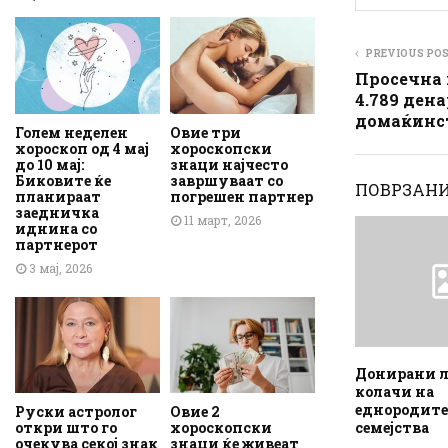
PREVIOUS PO
Просечна 
4.789 дена
домаќинс
Голем неделен
Овие три
хороскоп од 4 мај
хороскопски
до 10 мај:
знаци најчесто
Биковите ќе
завршуваат со
ПОВРЗАНИ
планираат
погрешен партнер
заедничка
11 март, 2026
иднина со
партнерот
3 мај, 2026
Донирани л
колачи на
еднородит
Руски астролог
Овие 2
откри што го
хороскопски
семејства
очекува секој знак
знаци ќе живеат