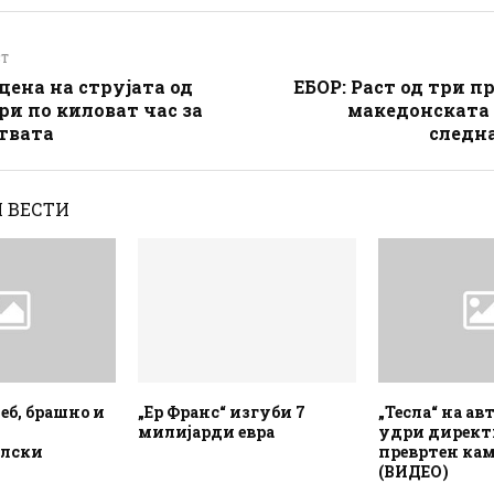
ST
цена на струјата од
ЕБОР: Раст од три п
ри по киловат час за
македонската
твата
следн
 ВЕСТИ
еб, брашно и
„Ер Франс“ изгуби 7
„Тесла“ на ав
милијарди евра
удри директ
елски
превртен ка
(ВИДЕО)