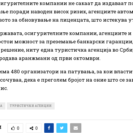
сигурителните компании не сакаат да издаваат п
ње поради наводен висок ризик, агенциите автом
вото за обновување на лиценцата, што истекува у
ржавата, осигурителните компании, агенциите и 
остои можност за преземање банкарски гаранции,
 решение, ниту една туристичка агенција во Срби
родава аранжмани од први октомври.
 има 480 организатори на патувања, за кои власти
сочуваа, дека е преголем бројот на оние што се з
нис.
ЈА
ТУРИСТИЧКИ АГЕНЦИИ
И
0
0