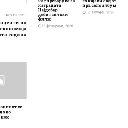
натпреварува за
го најави својот
наградата
прв соло албум
Најдобар
12 јануари, 2026
дебитантски
NEXT POST
филм
роценти на
18 февруари, 2026
 економија
ата година
топилот се
но во
мион