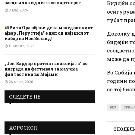
Бидејќи о
заедничка иднина со партнерот
3 мај, 2026
осигурува
губат пра
Рита Ора објави дека македонскиот
Доколку д
ајвар „Перустија“ е дел од нејзиниот
избор во Нов Зеланд!
бидејќи п
11 април, 2026
соодветно
може да п
„Јон Вардар против галаксијата” со
награда на фестивал за научна
Во Србија
фантастика во Мајами
години по
26 март, 2026
со тој биз
СЛЕДЕТЕ НЕ
БЕЗ
СРБИ
ХОРОСКОП
СПОДЕЛ