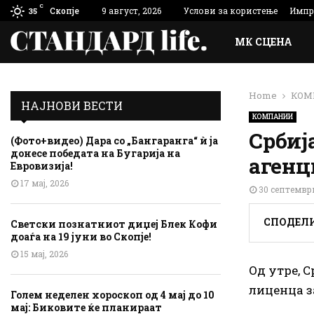
C
Скопје
9 август, 2026
Услови за користење
Импр
35
МК СЦЕНА
Home
КОМ
НАЈНОВИ ВЕСТИ
КОМПАНИИ
Србиј
(Фото+видео) Дара со „Бангаранга“ ѝ ја
донесе победата на Бугарија на
агенц
Евровизија!
17 мај, 2026
30 септемвр
СПОДЕЛ
Светски познатниот диџеј Блек Кофи
доаѓа на 19 јуни во Скопје!
15 мај, 2026
Од утре, 
лиценца з
Голем неделен хороскоп од 4 мај до 10
мај: Биковите ќе планираат