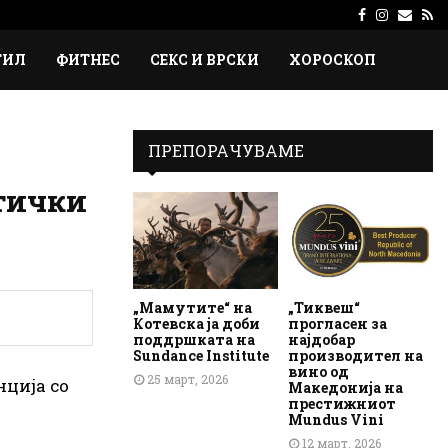
Facebook
Instagr
Emai
Rs
ТИЛ
ФИТНЕС
СЕКС И ВРСКИ
ХОРОСКОП
ПРЕПОРАЧУВАМЕ
стички
„Мамутите“ на
„Тиквеш“
Котевска ја доби
прогласен за
поддршката на
најдобар
Sundance Institute
производител на
вино од
25 март, 2026
нција со
Македонија на
престижниот
Mundus Vini
12 март, 2026