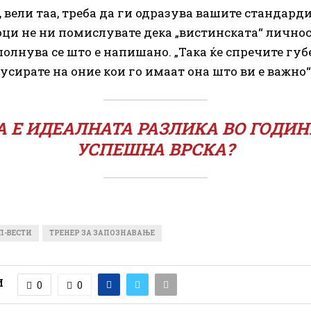
, вели таа, треба да ги одразува вашите стандарди
оци не ни помислувате дека „вистинската“ личност
полнува се што е напишано. „Така ќе спречите гу
кусирате на оние кои го имаат она што ви е важно“
А Е ИДЕАЛНАТА РАЗЛИКА ВО ГОДИН
УСПЕШНА ВРСКА?
П-ВЕСТИ
ТРЕНЕР ЗА ЗАПОЗНАВАЊЕ
И
0
0