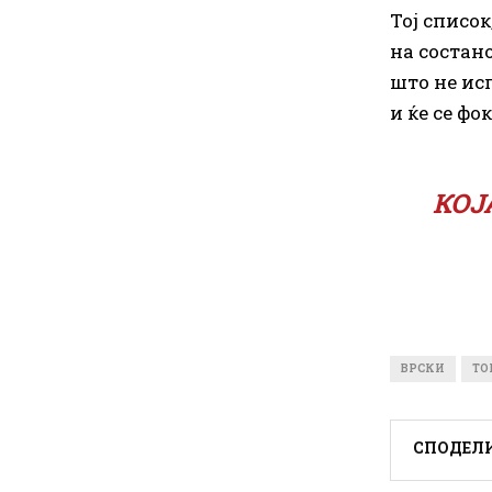
Тој список
на состан
што не ис
и ќе се фо
КОЈ
ВРСКИ
ТО
СПОДЕЛ