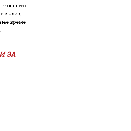
, така што
 е некој
бење време
.
И ЗА