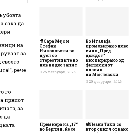
 љубовта
а сака да
нери.
🎥Сара Мејс и
Во Италија
беници на
Стефан
промовирано ново
Николовски во
вино „Пред
оруваат за
дуел со
дождот“
стереотипите во
инспирирано од
 своето
нов видео запис
филмскиот
та!“, рече
класик
25 февруари, 2026
на Манчевски
20 февруари, 2026
го го
На првиот
ината; за
е да
едната
Премиера на „17“
📽️Леана Таќи со
во Берлин, ќе се
втор сингл откако