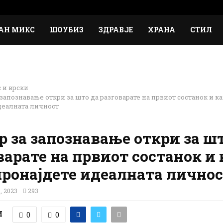
АН МИКС
ШОУБИЗ
ЗДРАВЈЕ
ХРАНА
СТИЛ
 и врски
запознавање откри за што да разговарате на првиот состанок и как
деалната личност
р за запознавање откри за ш
варате на првиот состанок и 
 пронајдете идеалната лично
, 2023
293
И
0
0