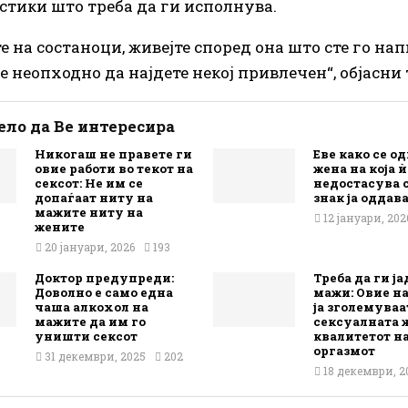
стики што треба да ги исполнува.
те на состаноци, живејте според она што сте го на
е неопходно да најдете некој привлечен“, објасни 
ло да Ве интересира
Никогаш не правете ги
Еве како се о
овие работи во текот на
жена на која ѝ
сексот: Не им се
недостасува с
допаѓаат ниту на
знак ја оддав
мажите ниту на
12 јануари, 202
жените
20 јануари, 2026
193
Доктор предупреди:
Треба да ги ја
Доволно е само една
мажи: Овие 
чаша алкохол на
ја зголемуваа
мажите да им го
сексуалната 
уништи сексот
квалитетот н
оргазмот
31 декември, 2025
202
18 декември, 2