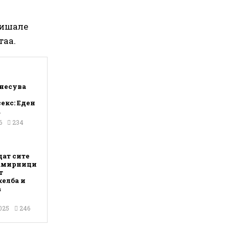
пишале
таа.
днесува
екс: Еден
а
6
234
дат сите
намирници
т
желба и
а
025
246