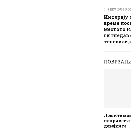
PREVIOUS PO
Интервју с
време пос
местото н
ги гледав
телевизиј
ПОВРЗАНИ
Лошите мом
попривлечн
девојките