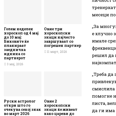
личност со
тренерката
месеци по
„За многу
Голем неделен
Овие три
е клучно з
хороскоп од 4 мај
хороскопски
до 10 мај:
знаци најчесто
имале среќ
Биковите ќе
завршуваат со
планираат
погрешен партнер
фреквенциј
заедничка
11 март, 2026
иднина со
решил да 
партнерот
најкомпа
3 мај, 2026
„Треба да 
привлекува
смислила „
помогне н
Руски астролог
Овие 2
листа, вел
откри што го
хороскопски
очекува секој знак
знаци ќе живеат
да ги има
во март 2026
како цареви до