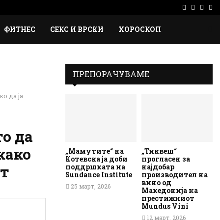
Facebook
Instag
Ema
Rs
ФИТНЕС
СЕКС И ВРСКИ
ХОРОСКОП
ПРЕПОРАЧУВАМЕ
о да ја
то да
како
„Мамутите“ на
„Тиквеш“
Котевска ја доби
прогласен за
поддршката на
најдобар
ст
Sundance Institute
производител на
вино од
25 март, 2026
Македонија на
престижниот
Mundus Vini
12 март, 2026