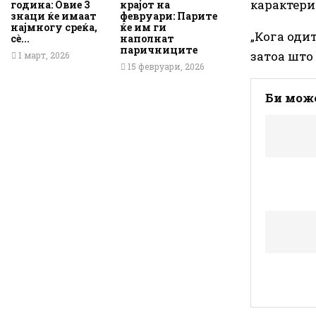
карактери
година: Овие 3
крајот на
знаци ќе имаат
февруари: Парите
најмногу среќа,
ќе им ги
„Кога оди
сè...
наполнат
паричниците
затоа што 
1 март, 2026
15 февруари, 2026
Би може