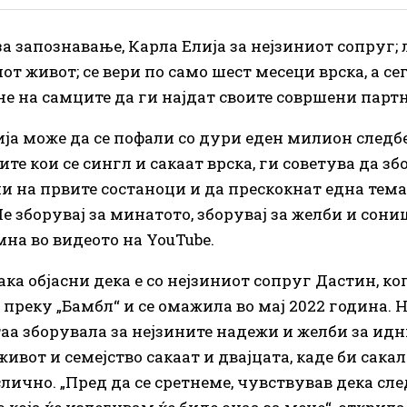
за запознавање, Карла Елија за нејзиниот сопруг;
от живот; се вери по само шест месеци врска, а сег
е на самците да ги најдат своите совршени парт
ија може да се пофали со дури еден милион след
сите кои се сингл и сакаат врска, ги советува да зб
ли на првите состаноци и да прескокнат една тема;
е зборувај за минатото, зборувај за желби и сониш
мна во видеото на YouTube.
ака објасни дека е со нејзиниот сопруг Дастин, ко
 преку „Бамбл“ и се омажила во мај 2022 година. 
таа зборувала за нејзините надежи и желби за идн
живот и семејство сакаат и двајцата, каде би сакал
слично. „Пред да се сретнеме, чувствував дека сл