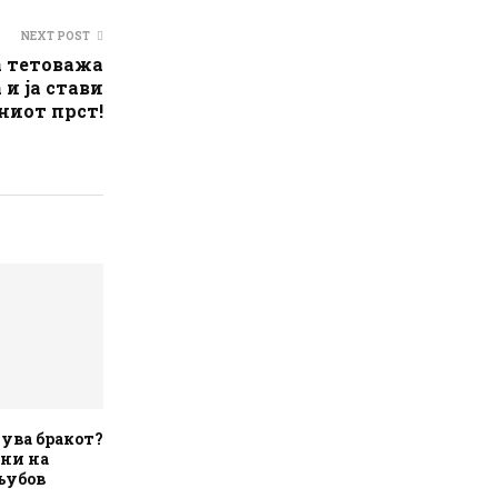
NEXT POST
а тетоважа
 и ја стави
ниот прст!
чува бракот?
јни на
љубов