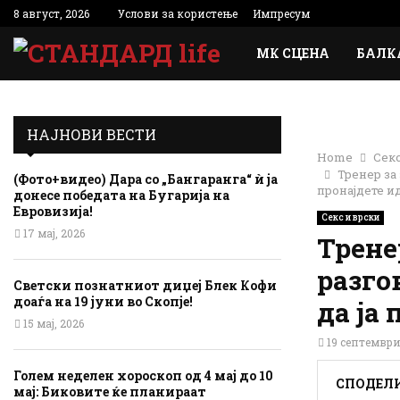
8 август, 2026
Услови за користење
Импресум
МК СЦЕНА
БАЛК
НАЈНОВИ ВЕСТИ
Home
Секс
Тренер за 
(Фото+видео) Дара со „Бангаранга“ ѝ ја
пронајдете и
донесе победата на Бугарија на
Евровизија!
Секс и врски
17 мај, 2026
Трене
разго
Светски познатниот диџеј Блек Кофи
доаѓа на 19 јуни во Скопје!
да ја
15 мај, 2026
19 септември
Голем неделен хороскоп од 4 мај до 10
СПОДЕЛ
мај: Биковите ќе планираат