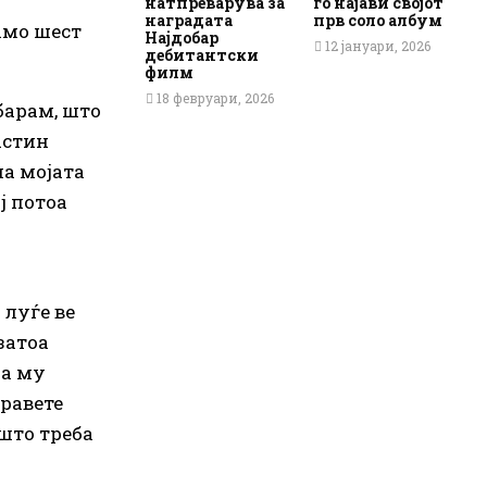
натпреварува за
го најави својот
наградата
прв соло албум
само шест
Најдобар
12 јануари, 2026
дебитантски
филм
18 февруари, 2026
барам, што
астин
на мојата
ј потоа
 луѓе ве
 затоа
да му
правете
 што треба