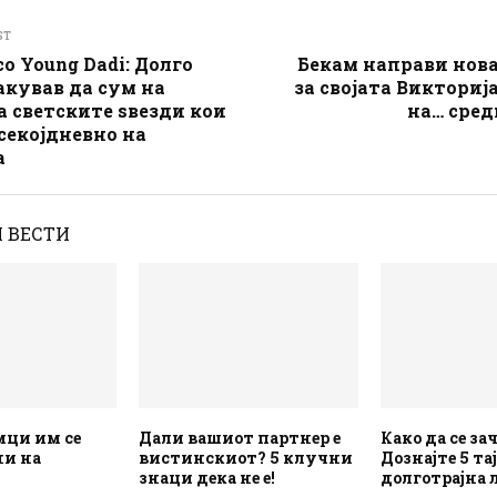
ST
о Young Dadi: Долго
Бекам направи нов
акував да сум на
за својата Викторија
а светските ѕвезди кои
на… сред
 секојдневно на
а
 ВЕСТИ
ци им се
Дали вашиот партнер е
Како да се за
и на
вистинскиот? 5 клучни
Дознајте 5 та
знаци дека не е!
долготрајна 