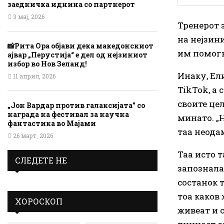
заедничка иднина со партнерот
3 мај, 2026
Тренерот 
на нејзини
📸Рита Ора објави дека македонскиот
им помогн
ајвар „Перустија“ е дел од нејзиниот
избор во Нов Зеланд!
Инаку, Ел
11 април, 2026
TikTok, а 
своите це
„Јон Вардар против галаксијата” со
награда на фестивал за научна
минато. „Н
фантастика во Мајами
таа неода
26 март, 2026
Таа исто т
СЛЕДЕТЕ НЕ
запознала
состанок 
тоа каков 
ХОРОСКОП
живеат и 