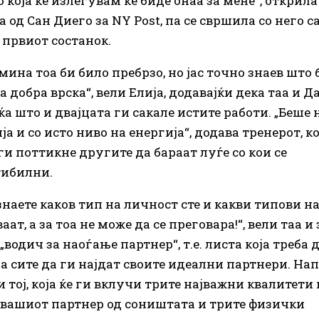
 која ќе излегувам ќе биде онаа за мене“, открила
 од Сан Диего за NY Post, па се свршила со него 
 првиот состанок.
мина тоа би било пребрзо, но јас точно знаев што 
а добра врска“, вели Елија, додавајќи дека таа и Д
а што и двајцата ги сакале истите работи. „Беше 
а и со исто ниво на енергија“, додава тренерот, ко
ги поттикне другите да бараат луѓе со кои се
тибилни.
знаете каков тип на личност сте и какви типови на
ат, а за тоа не може да се преговара!“, вели таа и
водич за наоѓање партнер“, т.е. листа која треба 
а сите да ги најдат своите идеални партнери. На
и тој, која ќе ги вклучи трите најважни квалитети
 вашиот партнер од соништата и трите физички