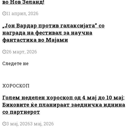
во Нов Зеланд!
11 април, 2026
„Јон Вардар против галаксијата” со
награда на фестивал за научна
фантастика во Мајами
26 март, 2026
Следете не
ХОРОСКОП
Голем неделен хороскоп од 4 мај до 10 мај:
Биковите ќе планираат заедничка иднина
со партнерот
3 мај, 2026
3 мај, 2026