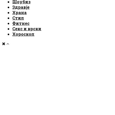
Шоубиз
Здравје
Храна
Стил
Фитнес
Секс и врски
Хороскоп