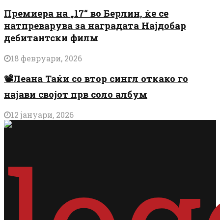
Премиера на „17“ во Берлин, ќе се
натпреварува за наградата Најдобар
дебитантски филм
18 февруари, 2026
📽️Леана Таќи со втор сингл откако го
најави својот прв соло албум
12 јануари, 2026