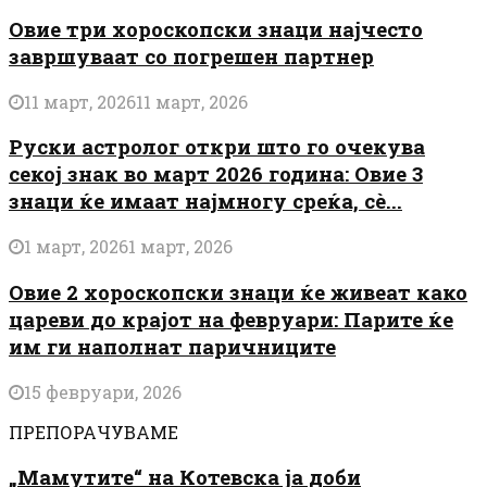
Овие три хороскопски знаци најчесто
завршуваат со погрешен партнер
11 март, 2026
11 март, 2026
Руски астролог откри што го очекува
секој знак во март 2026 година: Овие 3
знаци ќе имаат најмногу среќа, сè...
1 март, 2026
1 март, 2026
Овие 2 хороскопски знаци ќе живеат како
цареви до крајот на февруари: Парите ќе
им ги наполнат паричниците
15 февруари, 2026
ПРЕПОРАЧУВАМЕ
„Мамутите“ на Котевска ја доби