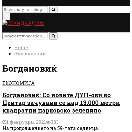
Search
for:
Search
Primary
Menu
Search
for:
Search
Home
Богдановиќ
Богдановиќ
ЕКОНОМИЈА
Богдановиќ: Со новите ДУП-ови во
Центар зачувани се над 13.000 метри
квадратни парковско зеленило
1 февруари, 2021
383
На продолжението на 59-тата седница.