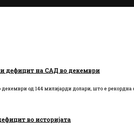
ки дефицит на САД во декември
екември од 144 милијарди долари, што е рекордна с
дефицит во историјата