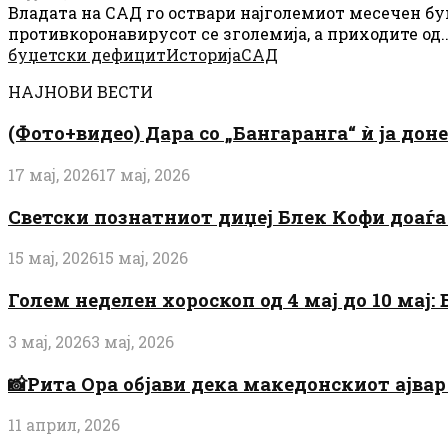
Владата на САД го оствари најголемиот месечен буџ
противкоронавирусот се зголемија, а приходите од..
буџетски дефицит
Историја
САД
НАЈНОВИ ВЕСТИ
(Фото+видео) Дара со „Бангаранга“ ѝ ја дон
17 мај, 2026
17 мај, 2026
Светски познатниот диџеј Блек Кофи доаѓа н
15 мај, 2026
15 мај, 2026
Голем неделен хороскоп од 4 мај до 10 мај
3 мај, 2026
3 мај, 2026
📸Рита Ора објави дека македонскиот ајвар 
11 април, 2026