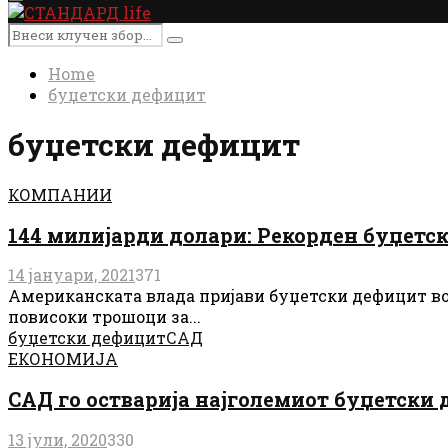
Primary
Menu
Search
Search
for:
Home
буџетски дефицит
буџетски дефицит
КОМПАНИИ
144 милијарди долари: Рекорден буџетс
14 јануари, 2021
371
Американската влада пријави буџетски дефицит во д
повисоки трошоци за...
буџетски дефицит
САД
ЕКОНОМИЈА
САД го остварија најголемиот буџетски 
13 јули, 2020
330