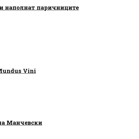
 ги наполнат паричниците
Mundus Vini
 на Манчевски