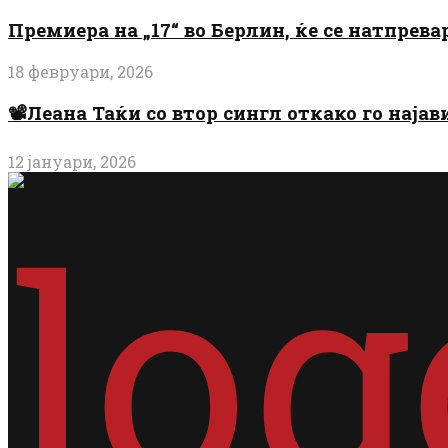
Премиера на „17“ во Берлин, ќе се натпрев
18 февруари, 2026
📽️Леана Таќи со втор сингл откако го најав
12 јануари, 2026