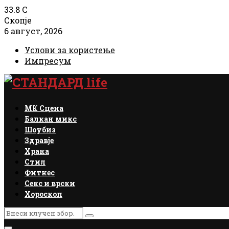
33.8
C
Скопје
6 август, 2026
Услови за користење
Импресум
Facebook
Instagram
Email
Rss
МК Сцена
Балкан микс
Шоубиз
Здравје
Храна
Стил
Фитнес
Секс и врски
Хороскоп
Search
Search
for: