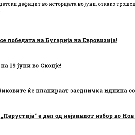
етски дефицит во историјата во јуни, откако трошоц
.
есе победата на Бугарија на Евровизија!
а 19 јуни во Скопје!
: Биковите ќе планираат заедничка иднина с
„Перустија“ е дел од нејзиниот избор во Нов