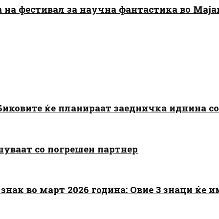
да на фестивал за научна фантастика во Мај
: Биковите ќе планираат заедничка иднина с
шуваат со погрешен партнер
знак во март 2026 година: Овие 3 знаци ќе им