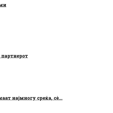
ами
о партнерот
аат најмногу среќа, сè...