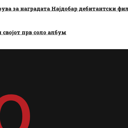
арува за наградата Најдобар дебитантски фи
и својот прв соло албум