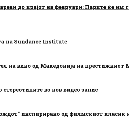
цареви до крајот на февруари: Парите ќе им
 на Sundance Institute
тел на вино од Македонија на престижниот 
о стереотипите во нов видео запис
дождот“ инспирирано од филмскиот класик