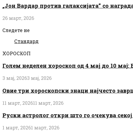
„Јон Вардар против галаксијата” со награ
26 март, 2026
Следете не
Стандард
ХОРОСКОП
Голем неделен хороскоп од 4 мај до 10 мај
3 мај, 2026
3 мај, 2026
Овие три хороскопски знаци најчесто завр
11 март, 2026
11 март, 2026
Руски астролог откри што го очекува секој 
1 март, 2026
1 март, 2026