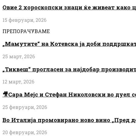
Овие 2 хороскопски знаци ќе живеат како 
15 февруари, 2026
ПРЕПОРАЧУВАМЕ
„Мамутите“ на Котевска ја доби поддршката
25 март, 2026
„Тиквеш“ прогласен за најдобар производи
12 март, 2026
🎥Сара Мејс и Стефан Николовски во дуел с
25 февруари, 2026
Во Италија промовирано ново вино „Пред 
20 февруари, 2026