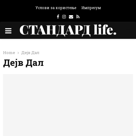
Услови за користење
Импресум
Facebook
Instagram
Email
Rss
PRIMARY
MENU
Home
Дејв Дал
Дејв Дал