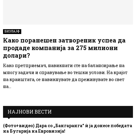
БИЗЛАЈФ
Како поранешен затвореник успеа да
продаде компанија за 275 милиони
долари?
Како претприемач, навикнати сте на балансирање на
многу задачи и справување во тешки услови. На крајот
на краиштата, се навикнувате да преживувате во свет
на...
НАЈНОВИ ВЕСТИ
(Фото+видео) Дара со „Бангаранга“ ѝ ја донесе победата
на Бугарија на Евровизија!