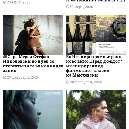
25 март, 2026
12 март, 2026
Сара Мејс и Стефан
Во Италија промовирано
Николовски во дуел со
ново вино „Пред дождот“
стереотипите во нов видео
инспирирано од
запис
филмскиот класик
на Манчевски
25 февруари, 2026
20 февруари, 2026