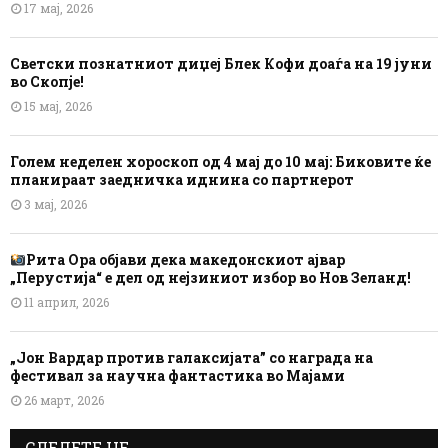
17 мај, 2026
Светски познатниот диџеј Блек Кофи доаѓа на 19 јуни
во Скопје!
15 мај, 2026
Голем неделен хороскоп од 4 мај до 10 мај: Биковите ќе
планираат заедничка иднина со партнерот
3 мај, 2026
Рита Ора објави дека македонскиот ајвар
„Перустија“ е дел од нејзиниот избор во Нов Зеланд!
11 април, 2026
„Јон Вардар против галаксијата” со награда на
фестивал за научна фантастика во Мајами
26 март, 2026
СЛЕДЕТЕ НЕ