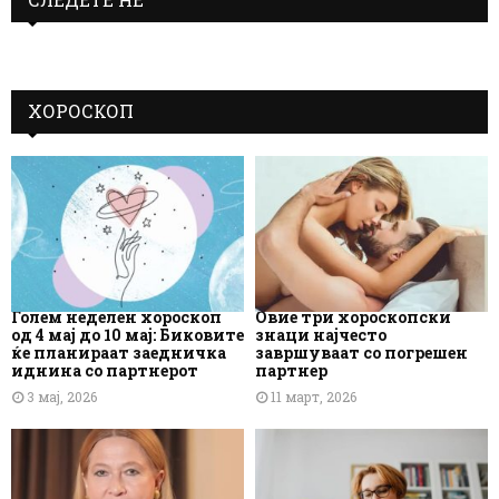
ХОРОСКОП
Голем неделен хороскоп
Овие три хороскопски
од 4 мај до 10 мај: Биковите
знаци најчесто
ќе планираат заедничка
завршуваат со погрешен
иднина со партнерот
партнер
3 мај, 2026
11 март, 2026