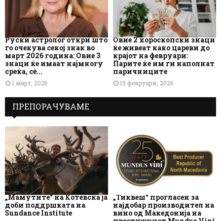
Руски астролог откри што
Овие 2 хороскопски знаци
го очекува секој знак во
ќе живеат како цареви до
март 2026 година: Овие 3
крајот на февруари:
знаци ќе имаат најмногу
Парите ќе им ги наполнат
среќа, сè...
паричниците
1 март, 2026
15 февруари, 2026
ПРЕПОРАЧУВАМЕ
„Мамутите“ на Котевска ја
„Тиквеш“ прогласен за
доби поддршката на
најдобар производител на
Sundance Institute
вино од Македонија на
престижниот Mundus Vini