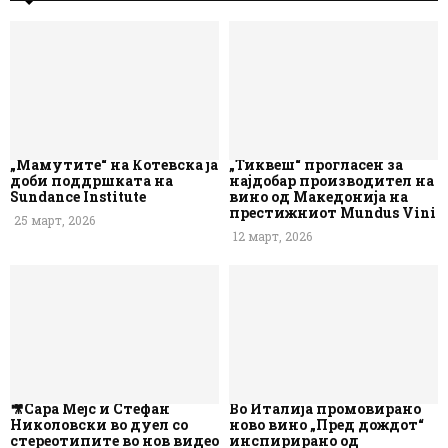
„Мамутите“ на Котевска ја
„Тиквеш“ прогласен за
доби поддршката на
најдобар производител на
Sundance Institute
вино од Македонија на
престижниот Mundus Vini
25 март, 2026
12 март, 2026
🎥Сара Мејс и Стефан
Во Италија промовирано
Николовски во дуел со
ново вино „Пред дождот“
стереотипите во нов видео
инспирирано од