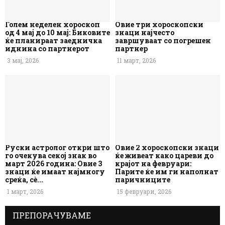
Голем неделен хороскоп
Овие три хороскопски
од 4 мај до 10 мај: Биковите
знаци најчесто
ќе планираат заедничка
завршуваат со погрешен
иднина со партнерот
партнер
3 мај, 2026
11 март, 2026
Руски астролог откри што
Овие 2 хороскопски знаци
го очекува секој знак во
ќе живеат како цареви до
март 2026 година: Овие 3
крајот на февруари:
знаци ќе имаат најмногу
Парите ќе им ги наполнат
среќа, сè...
паричниците
1 март, 2026
15 февруари, 2026
ПРЕПОРАЧУВАМЕ