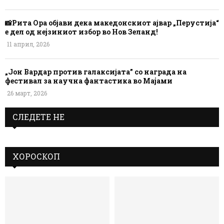
📸Рита Ора објави дека македонскиот ајвар „Перустија“
е дел од нејзиниот избор во Нов Зеланд!
11 април, 2026
„Јон Вардар против галаксијата” со награда на
фестивал за научна фантастика во Мајами
26 март, 2026
СЛЕДЕТЕ НЕ
ХОРОСКОП