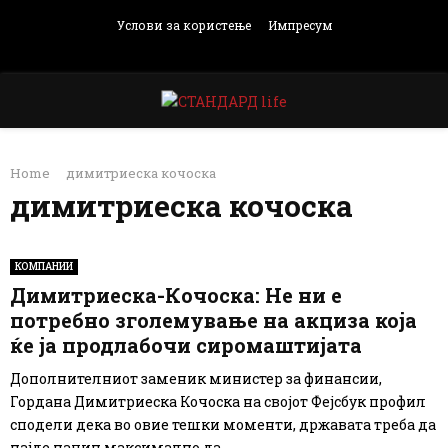
Услови за користење
Импресум
Facebook
Instagram
Email
Rss
PRIMARY
Home
димитриеска кочоска
MENU
димитриеска кочоска
КОМПАНИИ
Димитриеска-Кочоска: Не ни е
потребно зголемување на акциза која
ќе ја продлабочи сиромаштијата
Дополнителниот заменик министер за финансии,
Гордана Димитриеска Кочоска на својот Фејсбук профил
сподели дека во овие тешки моменти, државата треба да
најде начин максимално да...