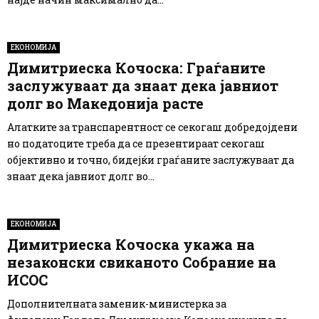
ЕКОНОМИЈА
Димитриеска Кочоска: Граѓаните
заслужуваат да знаат дека јавниот
долг во Македонија расте
Алатките за транспарентност се секогаш добредојдени
но податоците треба да се презентираат секогаш
објективно и точно, бидејќи граѓаните заслужуваат да
знаат дека јавниот долг во...
ЕКОНОМИЈА
Димитриеска Кочоска укажа на
незаконски свиканото Собрание на
ИСОС
Дополнителната заменик-министерка за