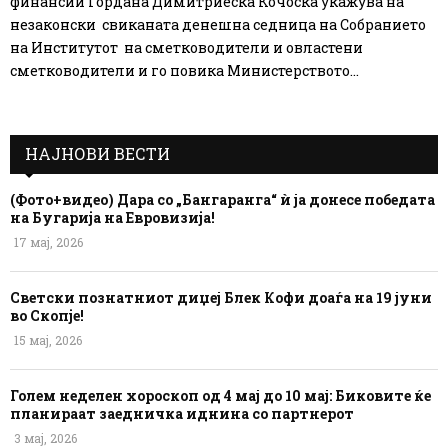
финансии Гордана Димитриеска Кочоска укажува на
незаконски свиканата денешна седница на Собранието
на Институтот на сметководители и овластени
сметководители и го повика Министерството...
НАЈНОВИ ВЕСТИ
(Фото+видео) Дара со „Бангаранга“ ѝ ја донесе победата
на Бугарија на Евровизија!
17 мај, 2026
Светски познатниот диџеј Блек Кофи доаѓа на 19 јуни
во Скопје!
15 мај, 2026
Голем неделен хороскоп од 4 мај до 10 мај: Биковите ќе
планираат заедничка иднина со партнерот
3 мај, 2026