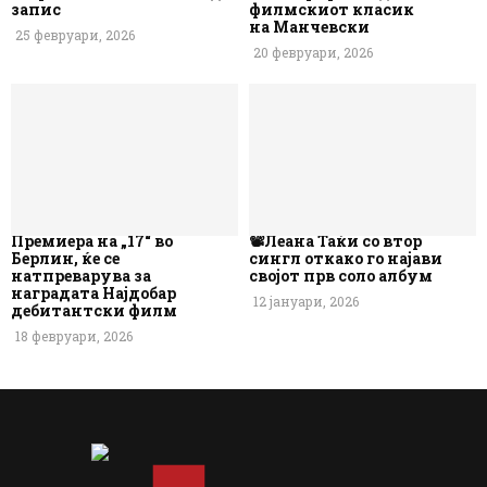
запис
филмскиот класик
на Манчевски
25 февруари, 2026
20 февруари, 2026
Премиера на „17“ во
📽️Леана Таќи со втор
Берлин, ќе се
сингл откако го најави
натпреварува за
својот прв соло албум
наградата Најдобар
12 јануари, 2026
дебитантски филм
18 февруари, 2026