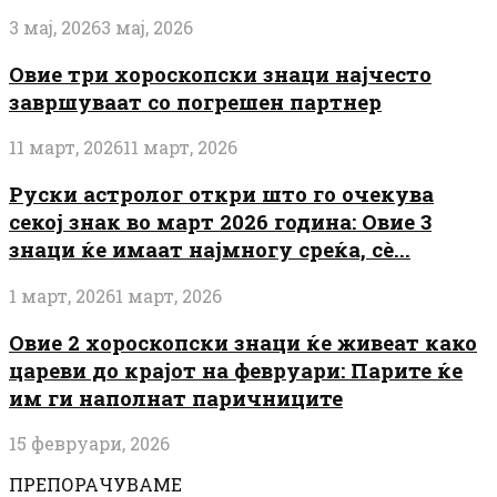
3 мај, 2026
3 мај, 2026
Овие три хороскопски знаци најчесто
завршуваат со погрешен партнер
11 март, 2026
11 март, 2026
Руски астролог откри што го очекува
секој знак во март 2026 година: Овие 3
знаци ќе имаат најмногу среќа, сè...
1 март, 2026
1 март, 2026
Овие 2 хороскопски знаци ќе живеат како
цареви до крајот на февруари: Парите ќе
им ги наполнат паричниците
15 февруари, 2026
ПРЕПОРАЧУВАМЕ