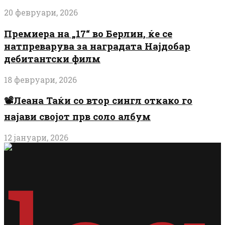
20 февруари, 2026
Премиера на „17“ во Берлин, ќе се
натпреварува за наградата Најдобар
дебитантски филм
18 февруари, 2026
📽️Леана Таќи со втор сингл откако го
најави својот прв соло албум
12 јануари, 2026