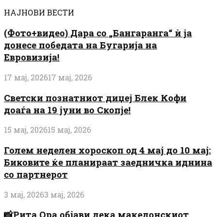
НАЈНОВИ ВЕСТИ
(Фото+видео) Дара со „Бангаранга“ ѝ ја
донесе победата на Бугарија на
Евровизија!
17 мај, 2026
17 мај, 2026
Светски познатниот диџеј Блек Кофи
доаѓа на 19 јуни во Скопје!
15 мај, 2026
15 мај, 2026
Голем неделен хороскоп од 4 мај до 10 мај:
Биковите ќе планираат заедничка иднина
со партнерот
3 мај, 2026
3 мај, 2026
📸Рита Ора објави дека македонскиот