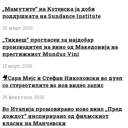
„Мамутите“ на Котевска ја доби
поддршката на Sundance Institute
25 март, 2026
„Тиквеш“ прогласен за најдобар
производител на вино од Македонија на
престижниот Mundus Vini
12 март, 2026
🎥Сара Мејс и Стефан Николовски во дуел
со стереотипите во нов видео запис
25 февруари, 2026
Во Италија промовирано ново вино „Пред
дождот“ инспирирано од филмскиот
класик на Манчевски