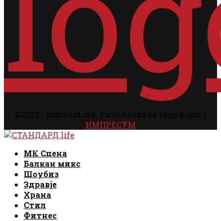
©2023 - standard.mk. Сите права се задржани. |
ИМПРЕСУМ
Facebook
Instagram
Email
Rss
Facebook
Instagram
Email
Rss
МК Сцена
Балкан микс
Шоубиз
Здравје
Храна
Стил
Фитнес