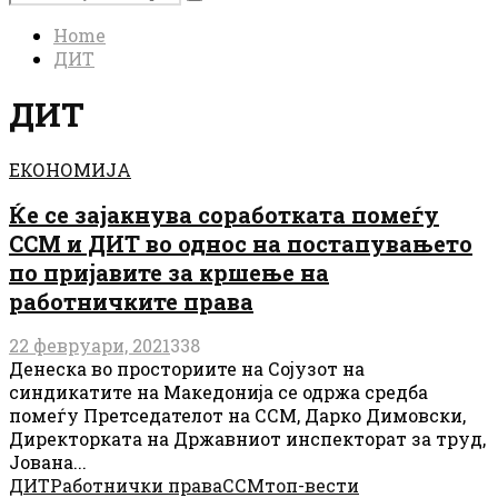
Search
for:
Home
ДИТ
ДИТ
ЕКОНОМИЈА
Ќе се зајакнува соработката помеѓу
ССМ и ДИТ во однос на постапувањето
по пријавите за кршење на
работничките права
22 февруари, 2021
338
Денеска во просториите на Сојузот на
синдикатите на Македонија се одржа средба
помеѓу Претседателот на ССМ, Дарко Димовски,
Директорката на Државниот инспекторат за труд,
Јована...
ДИТ
Работнички права
ССМ
топ-вести