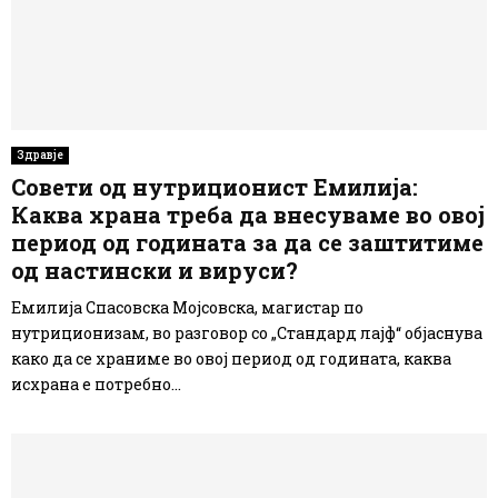
Здравје
Совети од нутриционист Емилија:
Каква храна треба да внесуваме во овој
период од годината за да се заштитиме
од настински и вируси?
Емилија Спасовска Мојсовска, магистар по
нутриционизам, во разговор со „Стандард лајф“ објаснува
како да се храниме во овој период од годината, каква
исхрана е потребно...