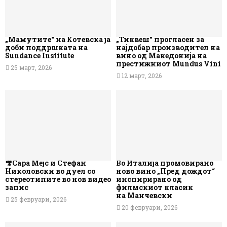
„Мамутите“ на Котевска ја
„Тиквеш“ прогласен за
доби поддршката на
најдобар производител на
Sundance Institute
вино од Македонија на
престижниот Mundus Vini
25 март, 2026
12 март, 2026
🎥Сара Мејс и Стефан
Во Италија промовирано
Николовски во дуел со
ново вино „Пред дождот“
стереотипите во нов видео
инспирирано од
запис
филмскиот класик
на Манчевски
25 февруари, 2026
20 февруари, 2026