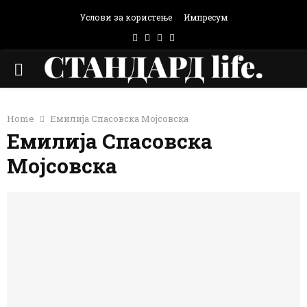
Услови за користење
Импресум
Facebook
Instagram
Email
Rss
PRIMARY
MENU
Home
Емилија Спасовска Мојсовска
Емилија Спасовска
Мојсовска