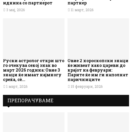
иднина со партнерот
партнер
3 мај, 2026
11 март, 2026
Руски астролог откри што
Овие 2 хороскопски знаци
го очекува секој знак во
ќе живеат како цареви до
март 2026 година: Овие 3
крајот на февруари:
знаци ќе имаат најмногу
Парите ќе им ги наполнат
среќа, сè...
паричниците
1 март, 2026
15 февруари, 2026
ПРЕПОРАЧУВАМЕ