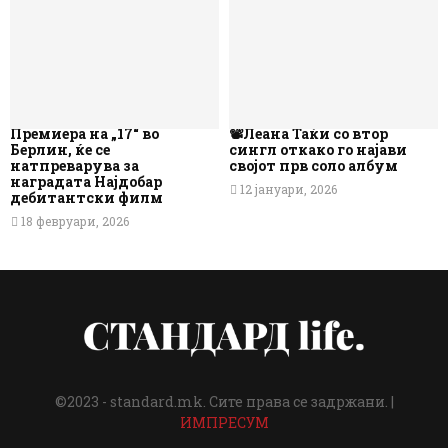
Премиера на „17“ во
📽️Леана Таќи со втор
Берлин, ќе се
сингл откако го најави
натпреварува за
својот прв соло албум
наградата Најдобар
12 јануари, 2026
дебитантски филм
18 февруари, 2026
©2023 - standard.mk. Сите права се задржани. |
ИМПРЕСУМ