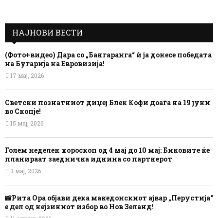
НАЈНОВИ ВЕСТИ
(Фото+видео) Дара со „Бангаранга“ ѝ ја донесе победата
на Бугарија на Евровизија!
17 мај, 2026
Светски познатниот диџеј Блек Кофи доаѓа на 19 јуни
во Скопје!
15 мај, 2026
Голем неделен хороскоп од 4 мај до 10 мај: Биковите ќе
планираат заедничка иднина со партнерот
3 мај, 2026
📸Рита Ора објави дека македонскиот ајвар „Перустија“
е дел од нејзиниот избор во Нов Зеланд!