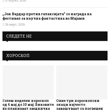
11 април, 2026
„Јон Вардар против галаксијата” со награда на
фестивал за научна фантастика во Мајами
26 март, 2026
СЛЕДЕТЕ НЕ
ХОРОСКОП
Голем неделен хороскоп
Овие три хороскопски
од 4 мај до 10 мај: Биковите
знаци најчесто
ќе планираат заедничка
завршуваат со погрешен