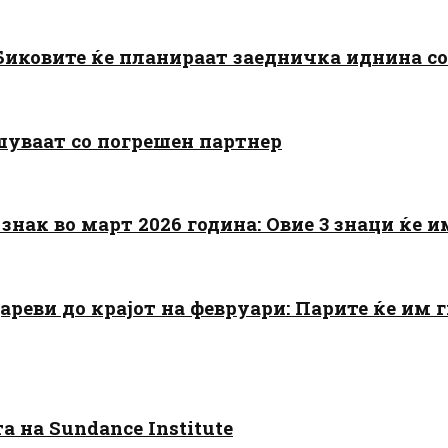
: Биковите ќе планираат заедничка иднина с
шуваат со погрешен партнер
знак во март 2026 година: Овие 3 знаци ќе им
цареви до крајот на февруари: Парите ќе им
 на Sundance Institute