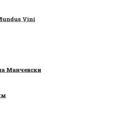
Mundus Vini
 на Манчевски
лм