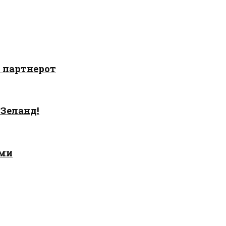
о партнерот
 Зеланд!
ами