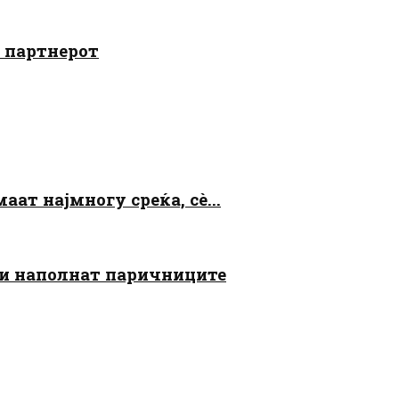
о партнерот
аат најмногу среќа, сè...
 ги наполнат паричниците