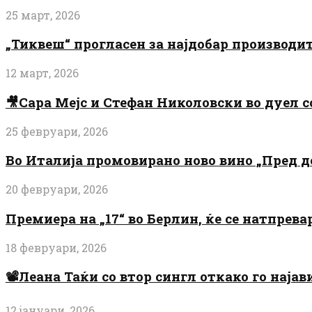
25 март, 2026
„Тиквеш“ прогласен за најдобар производи
12 март, 2026
🎥Сара Мејс и Стефан Николовски во дуел с
25 февруари, 2026
Во Италија промовирано ново вино „Пред 
20 февруари, 2026
Премиера на „17“ во Берлин, ќе се натпрев
18 февруари, 2026
📽️Леана Таќи со втор сингл откако го најав
12 јануари, 2026