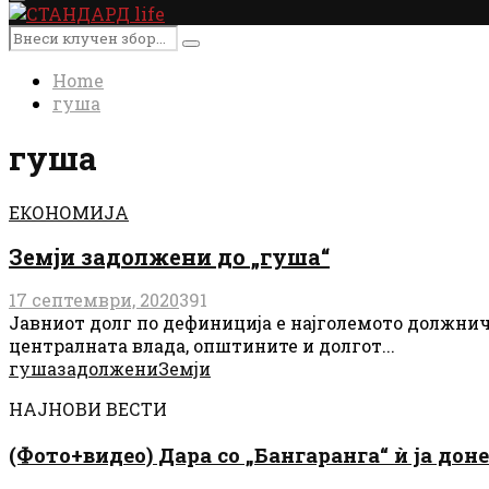
Primary
Menu
Search
Search
for:
Home
гуша
гуша
ЕКОНОМИЈА
Земји задолжени до „гуша“
17 септември, 2020
391
Јавниот долг по дефиниција e најголемото должни
централната влада, општините и долгот...
гуша
задолжени
Земји
НАЈНОВИ ВЕСТИ
(Фото+видео) Дара со „Бангаранга“ ѝ ја дон