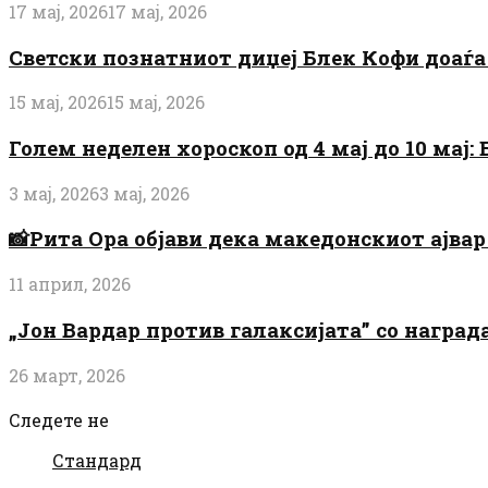
17 мај, 2026
17 мај, 2026
Светски познатниот диџеј Блек Кофи доаѓа н
15 мај, 2026
15 мај, 2026
Голем неделен хороскоп од 4 мај до 10 мај
3 мај, 2026
3 мај, 2026
📸Рита Ора објави дека македонскиот ајвар 
11 април, 2026
„Јон Вардар против галаксијата” со награ
26 март, 2026
Следете не
Стандард