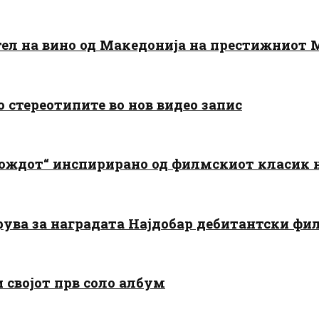
тел на вино од Македонија на престижниот 
о стереотипите во нов видео запис
дождот“ инспирирано од филмскиот класик
арува за наградата Најдобар дебитантски фи
и својот прв соло албум