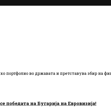
чко портфолио во државата и претставува збир на ф
есе победата на Бугарија на Евровизија!