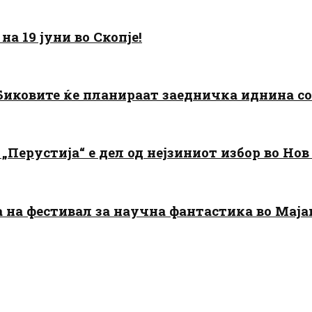
а 19 јуни во Скопје!
: Биковите ќе планираат заедничка иднина с
„Перустија“ е дел од нејзиниот избор во Нов
да на фестивал за научна фантастика во Мај