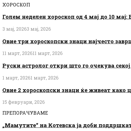
ХОРОСКОП
Голем неделен хороскоп од 4 мај до 10 мај
3 мај, 2026
3 мај, 2026
Овие три хороскопски знаци најчесто завр
11 март, 2026
11 март, 2026
Руски астролог откри што го очекува секој 
1 март, 2026
1 март, 2026
Овие 2 хороскопски знаци ќе живеат како 
15 февруари, 2026
ПРЕПОРАЧУВАМЕ
„Мамутите“ на Котевска ја доби поддршката