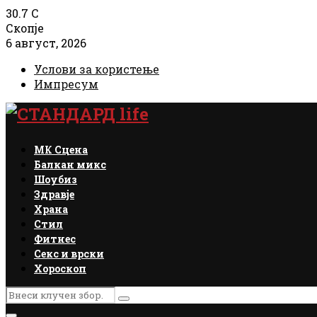
30.7
C
Скопје
6 август, 2026
Услови за користење
Импресум
Facebook
Instagram
Email
Rss
МК Сцена
Балкан микс
Шоубиз
Здравје
Храна
Стил
Фитнес
Секс и врски
Хороскоп
Search
Search
for: