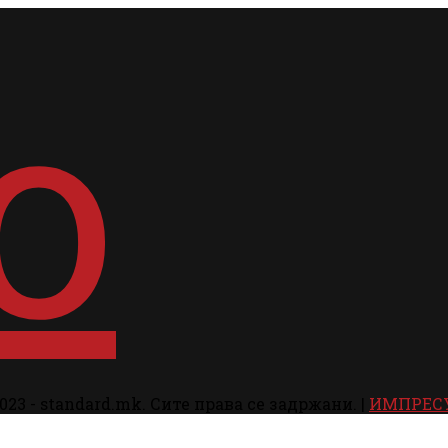
023 - standard.mk. Сите права се задржани. |
ИМПРЕС