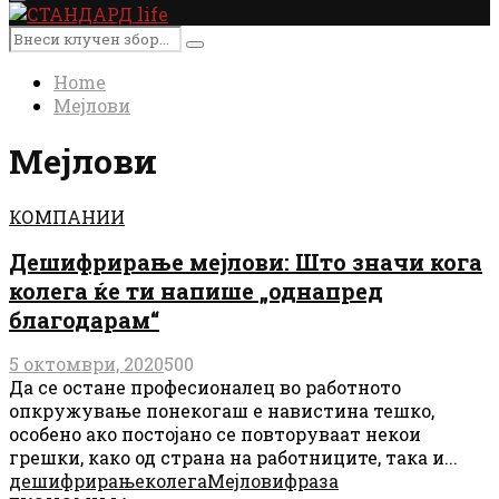
Primary
Menu
Search
Search
for:
Home
Мејлови
Мејлови
КОМПАНИИ
Дешифрирање мејлови: Што значи кога
колега ќе ти напише „однапред
благодарам“
5 октомври, 2020
500
Да се ​​остане професионалец во работното
опкружување понекогаш е навистина тешко,
особено ако постојано се повторуваат некои
грешки, како од страна на работниците, така и...
дешифрирање
колега
Мејлови
фраза