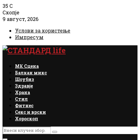
35
C
Скопје
9 август, 2026
Услови за користење
Импресум
Facebook
Instagram
Email
Rss
МК Сцена
Балкан микс
Шоубиз
Здравје
Храна
Стил
Фитнес
Секс и врски
Хороскоп
Search
Search
for: