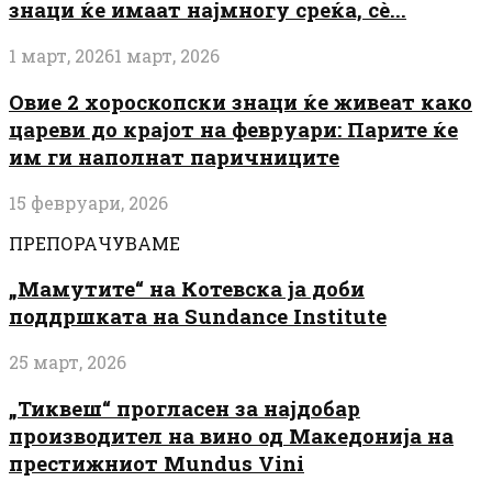
знаци ќе имаат најмногу среќа, сè...
1 март, 2026
1 март, 2026
Овие 2 хороскопски знаци ќе живеат како
цареви до крајот на февруари: Парите ќе
им ги наполнат паричниците
15 февруари, 2026
ПРЕПОРАЧУВАМЕ
„Мамутите“ на Котевска ја доби
поддршката на Sundance Institute
25 март, 2026
„Тиквеш“ прогласен за најдобар
производител на вино од Македонија на
престижниот Mundus Vini