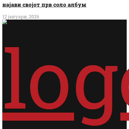
најави својот прв соло албум
12 јануари, 2026