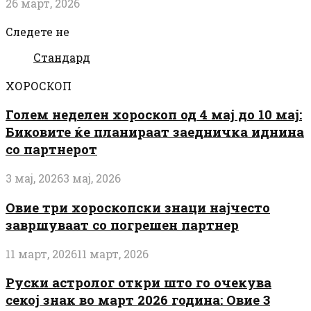
26 март, 2026
Следете не
Стандард
ХОРОСКОП
Голем неделен хороскоп од 4 мај до 10 мај:
Биковите ќе планираат заедничка иднина
со партнерот
3 мај, 2026
3 мај, 2026
Овие три хороскопски знаци најчесто
завршуваат со погрешен партнер
11 март, 2026
11 март, 2026
Руски астролог откри што го очекува
секој знак во март 2026 година: Овие 3