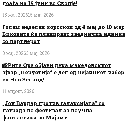
доаѓа на 19 јуни во Скопје!
15 мај, 2026
15 мај, 2026
Голем неделен хороскоп од 4 мај до 10 мај:
Биковите ќе планираат заедничка иднина
со партнерот
3 мај, 2026
3 мај, 2026
📸Рита Ора објави дека македонскиот
ајвар „Перустија“ е дел од нејзиниот избор
во Нов Зеланд!
11 април, 2026
„Јон Вардар против галаксијата” со
награда на фестивал за научна
фантастика во Мајами