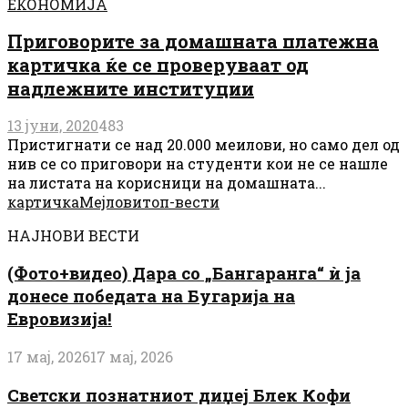
ЕКОНОМИЈА
Приговорите за домашната платежна
картичка ќе се проверуваат од
надлежните институции
13 јуни, 2020
483
Пристигнати се над 20.000 меилови, но само дел од
нив се со приговори на студенти кои не се нашле
на листата на корисници на домашната...
картичка
Мејлови
топ-вести
НАЈНОВИ ВЕСТИ
(Фото+видео) Дара со „Бангаранга“ ѝ ја
донесе победата на Бугарија на
Евровизија!
17 мај, 2026
17 мај, 2026
Светски познатниот диџеј Блек Кофи