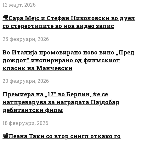
12 март, 2026
🎥Сара Мејс и Стефан Николовски во дуел
со стереотипите во нов видео запис
25 февруари, 2026
Во Италија промовирано ново вино „Пред
дождот“ инспирирано од филмскиот
класик на Манчевски
20 февруари, 2026
Премиера на „17“ во Берлин, ќе се
натпреварува за наградата Најдобар
дебитантски филм
18 февруари, 2026
📽️Леана Таќи со втор сингл откако го