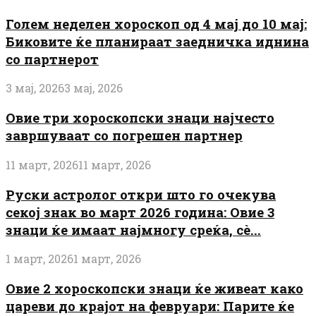
Голем неделен хороскоп од 4 мај до 10 мај:
Биковите ќе планираат заедничка иднина
со партнерот
3 мај, 2026
3 мај, 2026
Овие три хороскопски знаци најчесто
завршуваат со погрешен партнер
11 март, 2026
11 март, 2026
Руски астролог откри што го очекува
секој знак во март 2026 година: Овие 3
знаци ќе имаат најмногу среќа, сè...
1 март, 2026
1 март, 2026
Овие 2 хороскопски знаци ќе живеат како
цареви до крајот на февруари: Парите ќе