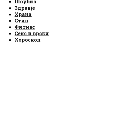
Шоубиз
Здравје
Храна
Стил
Фитнес
Секс и врски
Хороскоп