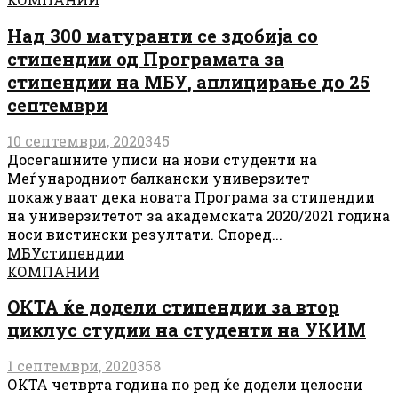
Над 300 матуранти се здобија со
стипендии од Програмата за
стипендии на МБУ, аплицирање до 25
септември
10 септември, 2020
345
Досегашните уписи на нови студенти на
Меѓународниот балкански универзитет
покажуваат дека новата Програма за стипендии
на универзитетот за академската 2020/2021 година
носи вистински резултати. Според...
МБУ
стипендии
КОМПАНИИ
ОКТА ќе додели стипендии за втор
циклус студии на студенти на УКИМ
1 септември, 2020
358
ОКТА четврта година по ред ќе додели целосни