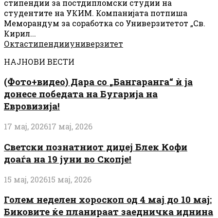
стипендии за постдипломски студии на
студентите на УКИМ. Компанијата потпиша
Меморандум за соработка со Универзитетот „Св.
Кирил...
Окта
стипендии
универзитет
НАЈНОВИ ВЕСТИ
(Фото+видео) Дара со „Бангаранга“ ѝ ја
донесе победата на Бугарија на
Евровизија!
17 мај, 2026
17 мај, 2026
Светски познатниот диџеј Блек Кофи
доаѓа на 19 јуни во Скопје!
15 мај, 2026
15 мај, 2026
Голем неделен хороскоп од 4 мај до 10 мај:
Биковите ќе планираат заедничка иднина