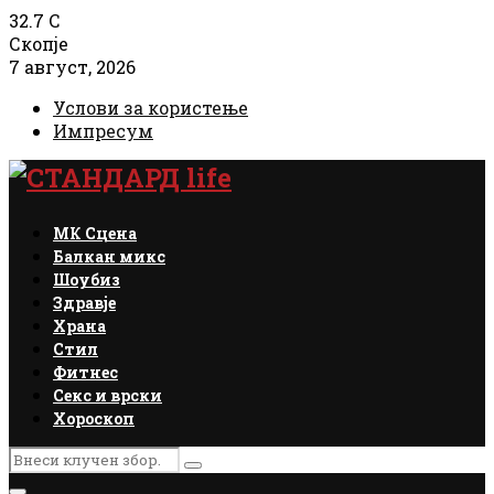
32.7
C
Скопје
7 август, 2026
Услови за користење
Импресум
Facebook
Instagram
Email
Rss
МК Сцена
Балкан микс
Шоубиз
Здравје
Храна
Стил
Фитнес
Секс и врски
Хороскоп
Search
Search
for: