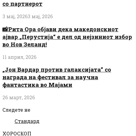
со партнерот
3 мај, 2026
3 мај, 2026
📸Рита Ора објави дека македонскиот
ајвар „Перустија“ е дел од нејзиниот избор
во Нов Зеланд!
11 април, 2026
„Јон Вардар против галаксијата” со
награда на фестивал за научна
фантастика во Мајами
26 март, 2026
Следете не
Стандард
ХОРОСКОП