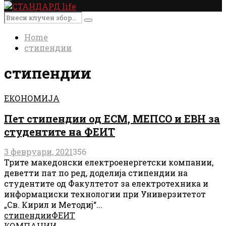
Primary
Menu
Search
Search
for:
Home
стипендии
стипендии
ЕКОНОМИЈА
Пет стипендии од ЕСМ, МЕПСО и ЕВН за
студентите на ФЕИТ
3 февруари, 2021
356
Трите македонски електроенергетски компании,
деветти пат по ред, доделија стипендии на
студентите од Факултетот за електротехника и
информациски технологии при Универзитетот
„Св. Кирил и Методиј“...
стипендии
ФЕИТ
КОМПАНИИ