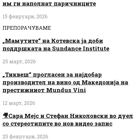
им ги наполнат паричниците
15 февруари, 2026
ПРЕПОРАЧУВАМЕ
„Мамутите“ на Котевска ја доби
поддршката на Sundance Institute
25 март, 2026
„Тиквеш“ прогласен за најдобар
производител на вино од Македонија на
престижниот Mundus Vini
12 март, 2026
🎥Сара Мејс и Стефан Николовски во дуел
со стереотипите во нов видео запис
25 февруари, 2026