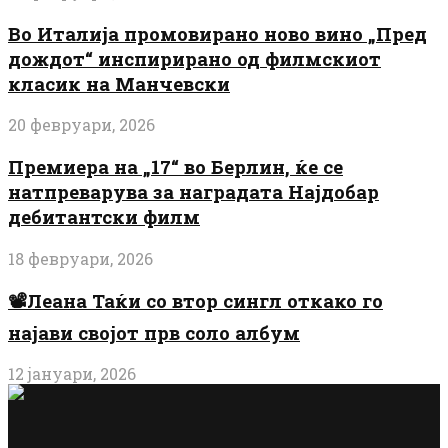
Во Италија промовирано ново вино „Пред
дождот“ инспирирано од филмскиот
класик на Манчевски
20 февруари, 2026
Премиера на „17“ во Берлин, ќе се
натпреварува за наградата Најдобар
дебитантски филм
18 февруари, 2026
📽️Леана Таќи со втор сингл откако го
најави својот прв соло албум
12 јануари, 2026