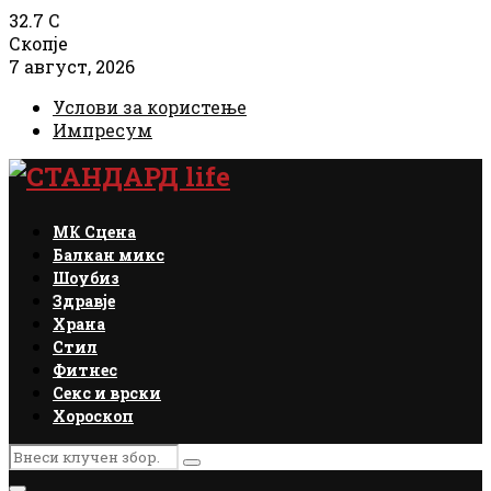
32.7
C
Скопје
7 август, 2026
Услови за користење
Импресум
Facebook
Instagram
Email
Rss
МК Сцена
Балкан микс
Шоубиз
Здравје
Храна
Стил
Фитнес
Секс и врски
Хороскоп
Search
Search
for: