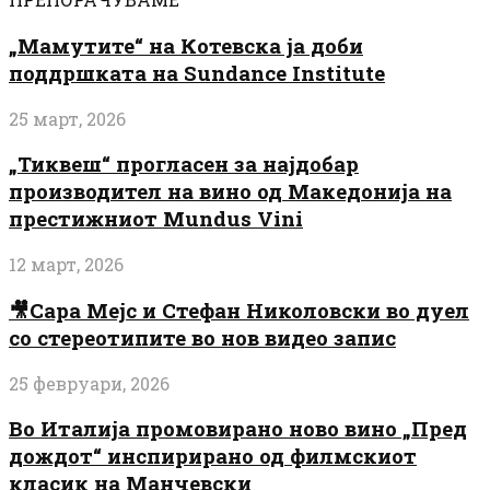
„Мамутите“ на Котевска ја доби
поддршката на Sundance Institute
25 март, 2026
„Тиквеш“ прогласен за најдобар
производител на вино од Македонија на
престижниот Mundus Vini
12 март, 2026
🎥Сара Мејс и Стефан Николовски во дуел
со стереотипите во нов видео запис
25 февруари, 2026
Во Италија промовирано ново вино „Пред
дождот“ инспирирано од филмскиот
класик на Манчевски