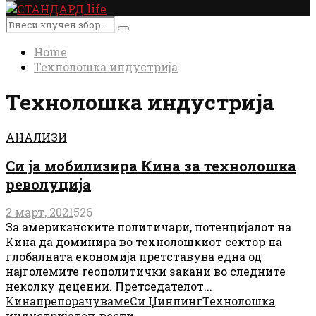
Primary
Menu
Search
Search
for:
Home
Технолошка индустрија
Технолошка индустрија
АНАЛИЗИ
Си ја мобилизира Кина за технолошка
револуција
2 март, 2021
526
За американските политичари, потенцијалот на
Кина да доминира во технолошкиот сектор на
глобалната економија претставува една од
најголемите геополитички закани во следните
неколку децении. Претседателот...
Кина
препорачуваме
Си Џинпинг
Технолошка
индустрија
топ-вести