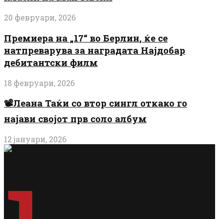
20 февруари, 2026
Премиера на „17“ во Берлин, ќе се
натпреварува за наградата Најдобар
дебитантски филм
18 февруари, 2026
📽️Леана Таќи со втор сингл откако го
најави својот прв соло албум
12 јануари, 2026