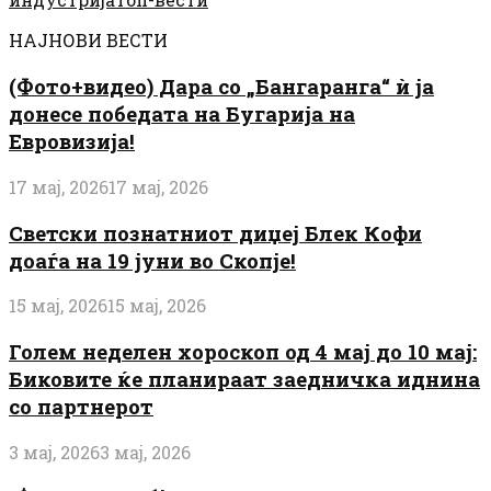
НАЈНОВИ ВЕСТИ
(Фото+видео) Дара со „Бангаранга“ ѝ ја
донесе победата на Бугарија на
Евровизија!
17 мај, 2026
17 мај, 2026
Светски познатниот диџеј Блек Кофи
доаѓа на 19 јуни во Скопје!
15 мај, 2026
15 мај, 2026
Голем неделен хороскоп од 4 мај до 10 мај:
Биковите ќе планираат заедничка иднина
со партнерот
3 мај, 2026
3 мај, 2026