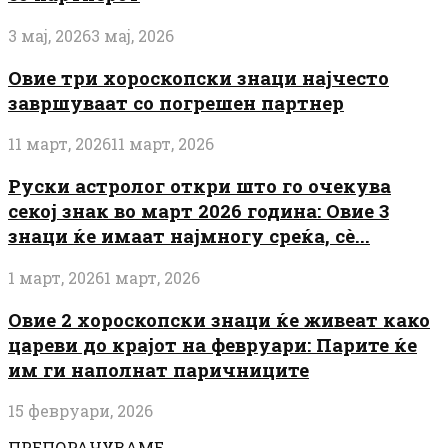
3 мај, 2026
3 мај, 2026
Овие три хороскопски знаци најчесто
завршуваат со погрешен партнер
11 март, 2026
11 март, 2026
Руски астролог откри што го очекува
секој знак во март 2026 година: Овие 3
знаци ќе имаат најмногу среќа, сè...
1 март, 2026
1 март, 2026
Овие 2 хороскопски знаци ќе живеат како
цареви до крајот на февруари: Парите ќе
им ги наполнат паричниците
15 февруари, 2026
ПРЕПОРАЧУВАМЕ