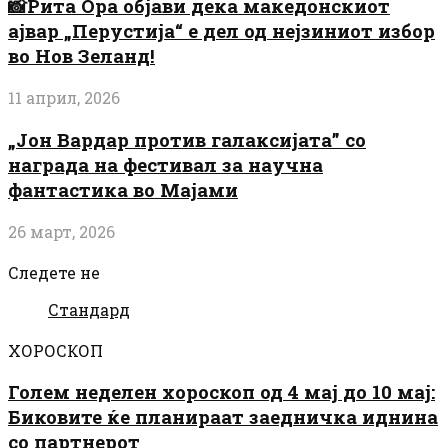
📸Рита Ора објави дека македонскиот
ајвар „Перустија“ е дел од нејзиниот избор
во Нов Зеланд!
11 април, 2026
„Јон Вардар против галаксијата” со
награда на фестивал за научна
фантастика во Мајами
26 март, 2026
Следете не
Стандард
ХОРОСКОП
Голем неделен хороскоп од 4 мај до 10 мај:
Биковите ќе планираат заедничка иднина
со партнерот