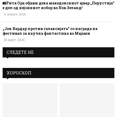
📸Рита Ора објави дека македонскиот ајвар „Перустија“
е дел од нејзиниот избор во Нов Зеланд!
11 април, 2026
„Јон Вардар против галаксијата” со награда на
фестивал за научна фантастика во Мајами
26 март, 2026
СЛЕДЕТЕ НЕ
ХОРОСКОП