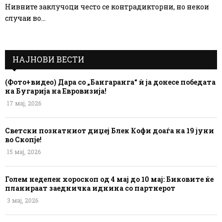
Нивните заклучоци често се контрадикторни, но некои
случаи во...
НАЈНОВИ ВЕСТИ
(Фото+видео) Дара со „Бангаранга“ ѝ ја донесе победата
на Бугарија на Евровизија!
17 мај, 2026
Светски познатниот диџеј Блек Кофи доаѓа на 19 јуни
во Скопје!
15 мај, 2026
Голем неделен хороскоп од 4 мај до 10 мај: Биковите ќе
планираат заедничка иднина со партнерот
3 мај, 2026