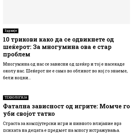
Здравје
10 трикови како да се одвикнете од
шеќерот: За многумина ова е стар
проблем
Многумина од нас се зависни од шеќер и тој е насекаде
околу нас. Шеќерот не е само во обликот во кој го знаеме,
бели коцки...
ТЕХНОЛОГИЈА
Фатална зависност од игрите: Момче го
уби својот татко
Страста за компјутерски игри и нивното влијание врз
психата на децата е предмет на многу истражувања.