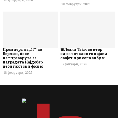
20 февруари, 2026
Премиера на „17“ во
📽️Леана Таќи со втор
Берлин, ќе се
сингл откако го најави
натпреварува за
својот прв соло албум
наградата Најдобар
12 јануари, 2026
дебитантски филм
18 февруари, 2026