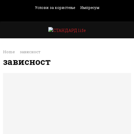
Услови за користење
Импресум
Facebook
Instagram
Email
Rss
PRIMARY
Home
зависност
MENU
зависност