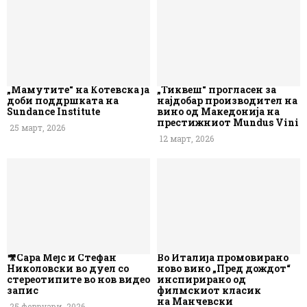
„Мамутите“ на Котевска ја
„Тиквеш“ прогласен за
доби поддршката на
најдобар производител на
Sundance Institute
вино од Македонија на
престижниот Mundus Vini
25 март, 2026
12 март, 2026
🎥Сара Мејс и Стефан
Во Италија промовирано
Николовски во дуел со
ново вино „Пред дождот“
стереотипите во нов видео
инспирирано од
запис
филмскиот класик
на Манчевски
25 февруари, 2026