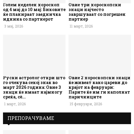
Голем неделен хороскоп
Овие три хороскопски
од 4 мај до 10 мај: Биковите
знаци најчесто
ќе планираат заедничка
завршуваат со погрешен
иднина со партнерот
партнер
3 мај, 2026
11 март, 2026
Руски астролог откри што
Овие 2 хороскопски знаци
го очекува секој знак во
ќе живеат како цареви до
март 2026 година: Овие 3
крајот на февруари:
знаци ќе имаат најмногу
Парите ќе им ги наполнат
среќа, сè...
паричниците
1 март, 2026
15 февруари, 2026
ПРЕПОРАЧУВАМЕ