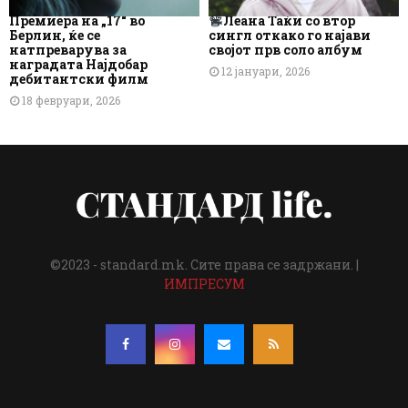
Премиера на „17“ во
Леана Таќи со втор
Берлин, ќе се
сингл откако го најави
натпреварува за
својот прв соло албум
наградата Најдобар
12 јануари, 2026
дебитантски филм
18 февруари, 2026
©2023 - standard.mk. Сите права се задржани. |
ИМПРЕСУМ