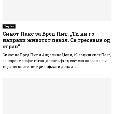
Шоубиз
Синот Пакс за Бред Пит: „Ти ни го
направи животот пекол. Се тресевме од
страв“
Синот на Бред Пит и Анџелина Џоли, 19-годишниот Пакс,
го нарече својот татко „лошотија од светска класа кој ги
тера неговите четири најмали деца да...