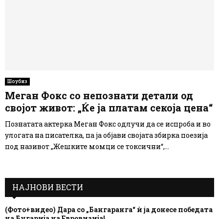
Шоубиз
Меган Фокс со непознати детали од
својот живот: „Ќе ја платам секоја цена“
Познатата актерка Меган Фокс одлучи да се испроба и во
улогата на писателка, па ја објави својата збирка поезија
под називот „Жешките момци се токсични“,...
НАЈНОВИ ВЕСТИ
(Фото+видео) Дара со „Бангаранга“ ѝ ја донесе победата
на Бугарија на Евровизија!