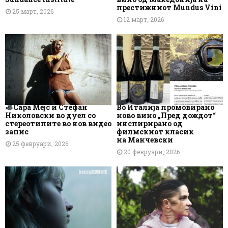
престижниот Mundus Vini
25 март, 2026
12 март, 2026
Сара Мејс и Стефан
Во Италија промовирано
Николовски во дуел со
ново вино „Пред дождот“
стереотипите во нов видео
инспирирано од
запис
филмскиот класик
на Манчевски
25 февруари, 2026
20 февруари, 2026