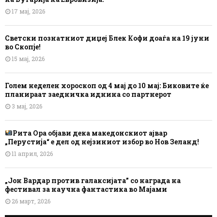
17 мај, 2026
Светски познатниот диџеј Блек Кофи доаѓа на 19 јуни
во Скопје!
15 мај, 2026
Голем неделен хороскоп од 4 мај до 10 мај: Биковите ќе
планираат заедничка иднина со партнерот
3 мај, 2026
Рита Ора објави дека македонскиот ајвар
„Перустија“ е дел од нејзиниот избор во Нов Зеланд!
11 април, 2026
„Јон Вардар против галаксијата” со награда на
фестивал за научна фантастика во Мајами
26 март, 2026