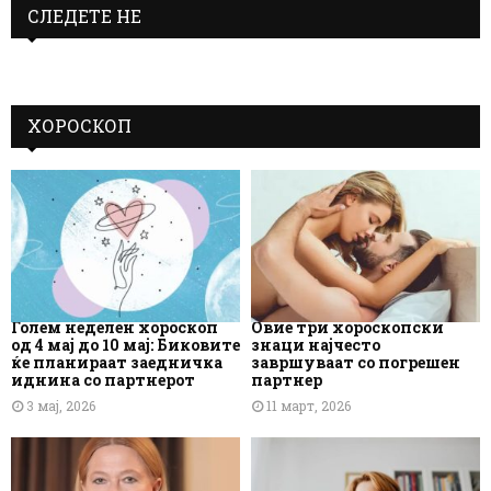
СЛЕДЕТЕ НЕ
ХОРОСКОП
Голем неделен хороскоп
Овие три хороскопски
од 4 мај до 10 мај: Биковите
знаци најчесто
ќе планираат заедничка
завршуваат со погрешен
иднина со партнерот
партнер
3 мај, 2026
11 март, 2026