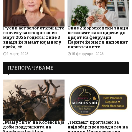
Руски астролог откри што
Овие 2 хороскопски знаци
го очекува секој знак во
ќе живеат како цареви до
март 2026 година: Овие 3
крајот на февруари:
знаци ќе имаат најмногу
Парите ќе им ги наполнат
среќа, сè...
паричниците
1 март, 2026
15 февруари, 2026
ПРЕПОРАЧУВАМЕ
„Мамутите“ на Котевска ја
„Тиквеш“ прогласен за
доби поддршката на
најдобар производител на
Sundance Institute
вино од Македонија на