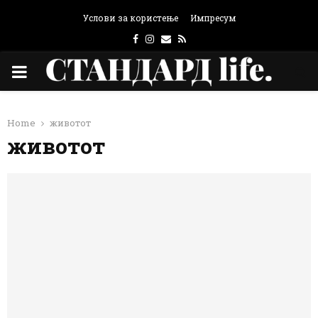
Услови за користење
Импресум
Facebook
Instagram
Email
Rss
PRIMARY
MENU
Home
животот
животот