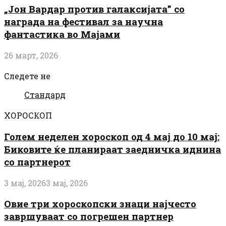
„Јон Вардар против галаксијата” со
награда на фестивал за научна
фантастика во Мајами
26 март, 2026
Следете не
Стандард
ХОРОСКОП
Голем неделен хороскоп од 4 мај до 10 мај:
Биковите ќе планираат заедничка иднина
со партнерот
3 мај, 2026
3 мај, 2026
Овие три хороскопски знаци најчесто
завршуваат со погрешен партнер