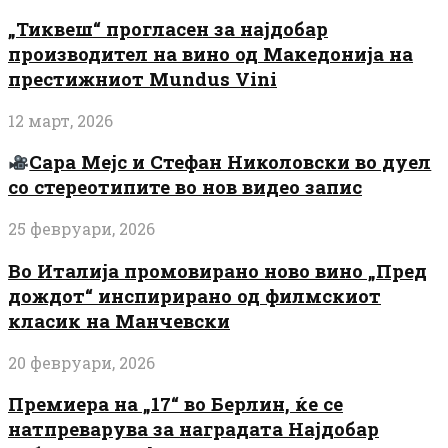
„Тиквеш“ прогласен за најдобар
производител на вино од Македонија на
престижниот Mundus Vini
12 март, 2026
Сара Мејс и Стефан Николовски во дуел
со стереотипите во нов видео запис
25 февруари, 2026
Во Италија промовирано ново вино „Пред
дождот“ инспирирано од филмскиот
класик на Манчевски
20 февруари, 2026
Премиера на „17“ во Берлин, ќе се
натпреварува за наградата Најдобар