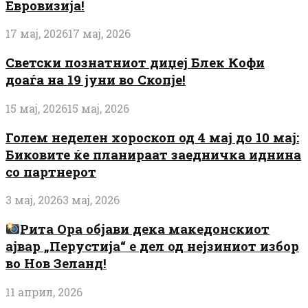
Евровизија!
17 мај, 2026
17 мај, 2026
Светски познатниот диџеј Блек Кофи
доаѓа на 19 јуни во Скопје!
15 мај, 2026
15 мај, 2026
Голем неделен хороскоп од 4 мај до 10 мај:
Биковите ќе планираат заедничка иднина
со партнерот
3 мај, 2026
3 мај, 2026
Рита Ора објави дека македонскиот
ајвар „Перустија“ е дел од нејзиниот избор
во Нов Зеланд!
11 април, 2026