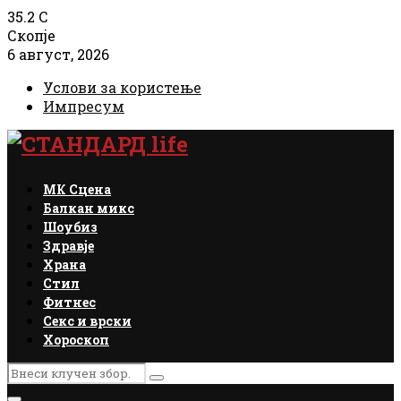
35.2
C
Скопје
6 август, 2026
Услови за користење
Импресум
Facebook
Instagram
Email
Rss
МК Сцена
Балкан микс
Шоубиз
Здравје
Храна
Стил
Фитнес
Секс и врски
Хороскоп
Search
Search
for: