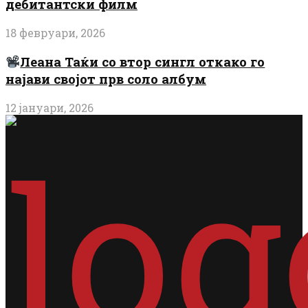
дебитантски филм
18 февруари, 2026
Леана Таќи со втор сингл откако го
најави својот прв соло албум
12 јануари, 2026