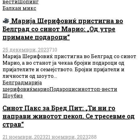
вести
Шопинг
Балкан микс
Марија Шерифовиќ пристигна во
Белград со синот Марио: „Од утре
примаме подароци“
25 декември, 2023
710
Марија Шерифовиќ пристигна во Белград со синот
Марио, а во станот ја чекаа бројни подароци од
пријателите и семејството. Бројни пријатели и
личности од шоуто...
Белград
марија
шерифовиќ
марио
Подароци
синот
топ-вести
Шоубиз
Синот Пакс за Бред Пит: „Ти ни го
направи животот пекол. Се тресевме од
страв“
21 ноември, 2023
21 ноември, 2023
288