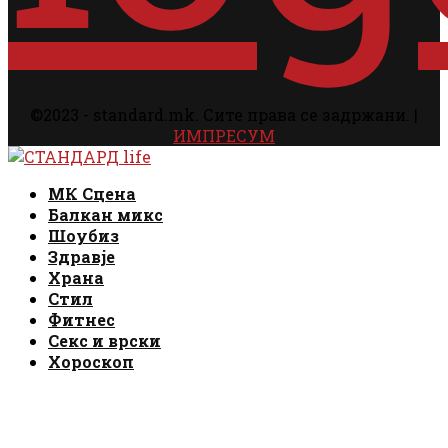
©2023 - standard.mk. Сите права се задржани. |
ИМПРЕСУМ
Facebook
Instagram
Email
Rss
Facebook
Instagram
Email
Rss
МК Сцена
Балкан микс
Шоубиз
Здравје
Храна
Стил
Фитнес
Секс и врски
Хороскоп