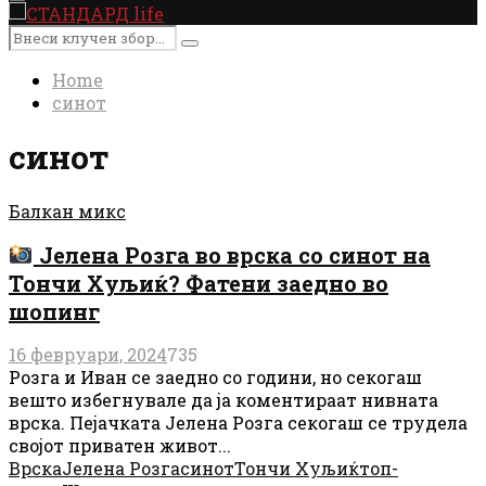
Primary
Menu
Search
Search
for:
Home
синот
синот
Балкан микс
Јелена Розга во врска со синот на
Тончи Хуљиќ? Фатени заедно во
шопинг
16 февруари, 2024
735
Розга и Иван се заедно со години, но секогаш
вешто избегнувале да ја коментираат нивната
врска. Пејачката Јелена Розга секогаш се трудела
својот приватен живот...
Врска
Јелена Розга
синот
Тончи Хуљиќ
топ-