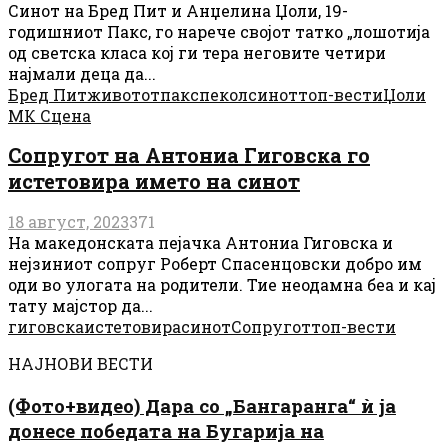
Синот на Бред Пит и Анџелина Џоли, 19-
годишниот Пакс, го нарече својот татко „лошотија
од светска класа кој ги тера неговите четири
најмали деца да...
Бред Пит
животот
пакс
пекол
синот
топ-вести
Џоли
МК Сцена
Сопругот на Антониа Гиговска го
истетовира името на синот
18 август, 2023
371
На македонската пејачка Антониа Гиговска и
нејзиниот сопруг Роберт Спасенцовски добро им
оди во улогата на родители. Тие неодамна беа и кај
тату мајстор да...
гиговска
истетовира
синот
Сопругот
топ-вести
НАЈНОВИ ВЕСТИ
(Фото+видео) Дара со „Бангаранга“ ѝ ја
донесе победата на Бугарија на