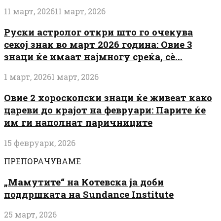
11 март, 2026
11 март, 2026
Руски астролог откри што го очекува
секој знак во март 2026 година: Овие 3
знаци ќе имаат најмногу среќа, сè...
1 март, 2026
1 март, 2026
Овие 2 хороскопски знаци ќе живеат како
цареви до крајот на февруари: Парите ќе
им ги наполнат паричниците
15 февруари, 2026
ПРЕПОРАЧУВАМЕ
„Мамутите“ на Котевска ја доби
поддршката на Sundance Institute
25 март, 2026