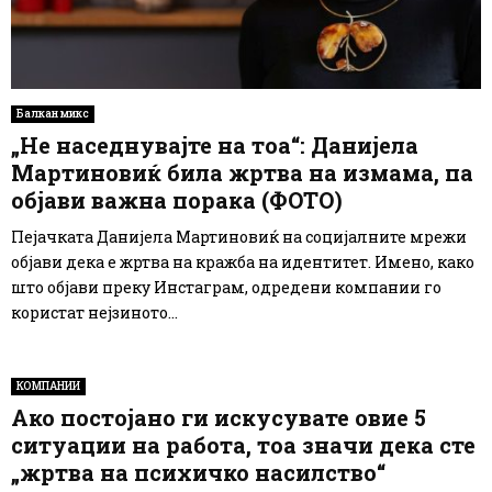
Балкан микс
„Не наседнувајте на тоа“: Данијела
Мартиновиќ била жртва на измама, па
објави важна порака (ФОТО)
Пејачката Данијела Мартиновиќ на социјалните мрежи
објави дека е жртва на кражба на идентитет. Имено, како
што објави преку Инстаграм, одредени компании го
користат нејзиното...
КОМПАНИИ
Ако постојано ги искусувате овие 5
ситуации на работа, тоа значи дека сте
„жртва на психичко насилство“