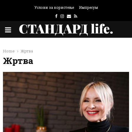
Услови за користење
Импресум
Facebook
Instagram
Email
Rss
PRIMARY
MENU
Home
Жртва
Жртва