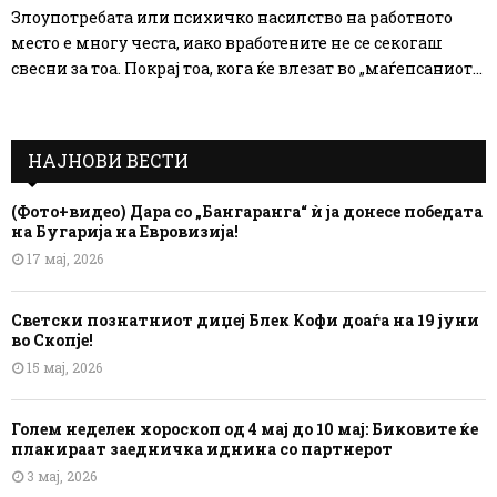
Злоупотребата или психичко насилство на работното
место е многу честа, иако вработените не се секогаш
свесни за тоа. Покрај тоа, кога ќе влезат во „маѓепсаниот...
НАЈНОВИ ВЕСТИ
(Фото+видео) Дара со „Бангаранга“ ѝ ја донесе победата
на Бугарија на Евровизија!
17 мај, 2026
Светски познатниот диџеј Блек Кофи доаѓа на 19 јуни
во Скопје!
15 мај, 2026
Голем неделен хороскоп од 4 мај до 10 мај: Биковите ќе
планираат заедничка иднина со партнерот
3 мај, 2026