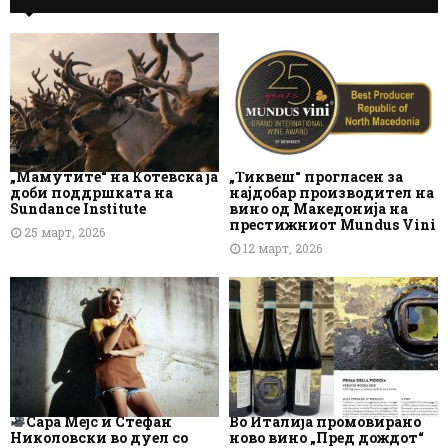
„Мамутите“ на Котевска ја
„Тиквеш“ прогласен за
доби поддршката на
најдобар производител на
Sundance Institute
вино од Македонија на
престижниот Mundus Vini
25 март, 2026
12 март, 2026
Сара Мејс и Стефан
Во Италија промовирано
Николовски во дуел со
ново вино „Пред дождот“