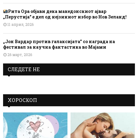
Рита Ора објави дека македонскиот ајвар
„Перустија“ е дел од нејзиниот избор во Нов Зеланд!
11 април, 2026
„Јон Вардар против галаксијата” со награда на
фестивал за научна фантастика во Мајами
26 март, 2026
СЛЕДЕТЕ НЕ
ХОРОСКОП