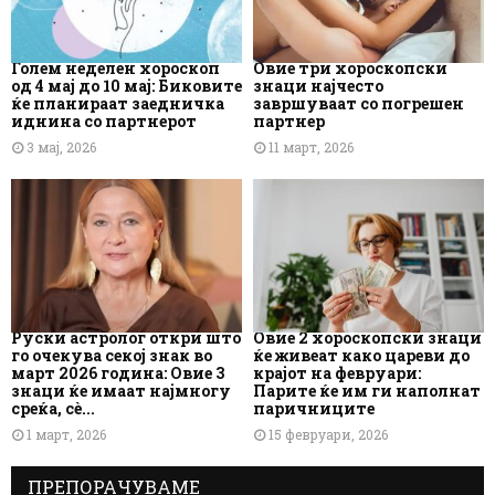
Голем неделен хороскоп
Овие три хороскопски
од 4 мај до 10 мај: Биковите
знаци најчесто
ќе планираат заедничка
завршуваат со погрешен
иднина со партнерот
партнер
3 мај, 2026
11 март, 2026
Руски астролог откри што
Овие 2 хороскопски знаци
го очекува секој знак во
ќе живеат како цареви до
март 2026 година: Овие 3
крајот на февруари:
знаци ќе имаат најмногу
Парите ќе им ги наполнат
среќа, сè...
паричниците
1 март, 2026
15 февруари, 2026
ПРЕПОРАЧУВАМЕ