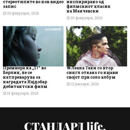
стереотипите во нов видео
инспирирано од
запис
филмскиот класик
на Манчевски
25 февруари, 2026
20 февруари, 2026
Премиера на „17“ во
Леана Таќи со втор
Берлин, ќе се
сингл откако го најави
натпреварува за
својот прв соло албум
наградата Најдобар
12 јануари, 2026
дебитантски филм
18 февруари, 2026