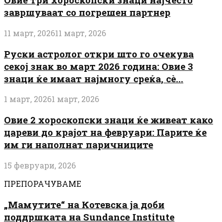
завршуваат со погрешен партнер
11 март, 2026
11 март, 2026
Руски астролог откри што го очекува
секој знак во март 2026 година: Овие 3
знаци ќе имаат најмногу среќа, сè...
1 март, 2026
1 март, 2026
Овие 2 хороскопски знаци ќе живеат како
цареви до крајот на февруари: Парите ќе
им ги наполнат паричниците
15 февруари, 2026
ПРЕПОРАЧУВАМЕ
„Мамутите“ на Котевска ја доби
поддршката на Sundance Institute