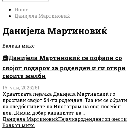
Search
for:
Home
Данијела Мартиновиќ
Данијела Мартиновиќ
Балкан микс
📷Данијела Мартиновиќ се пофали со
својот подарок за роденден и ги откри
своите желби
16 јули, 2025
261
Хрватската пејачка Данијела Мартиновиќ го
прослави својот 54-ти роденден. Таа им се обрати
на следбениците на Инстаграм на овој посебен
ден. „Имам добар капацитет на...
Данијела Мартиновиќ
Пејачка
роденден
топ-вести
Балкан микс