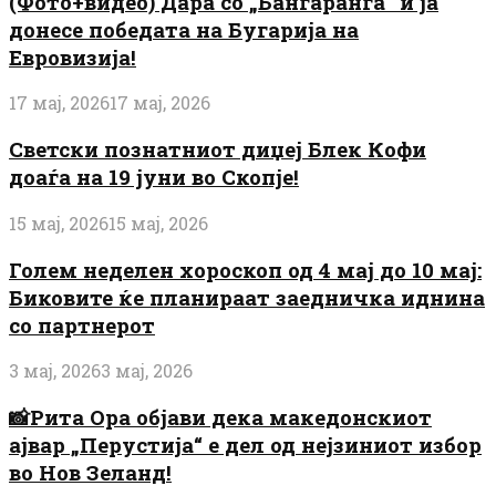
(Фото+видео) Дара со „Бангаранга“ ѝ ја
донесе победата на Бугарија на
Евровизија!
17 мај, 2026
17 мај, 2026
Светски познатниот диџеј Блек Кофи
доаѓа на 19 јуни во Скопје!
15 мај, 2026
15 мај, 2026
Голем неделен хороскоп од 4 мај до 10 мај:
Биковите ќе планираат заедничка иднина
со партнерот
3 мај, 2026
3 мај, 2026
📸Рита Ора објави дека македонскиот
ајвар „Перустија“ е дел од нејзиниот избор
во Нов Зеланд!