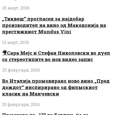
25 март, 2026
„Тиквеш“ прогласен за најдобар
производител на вино од Македонија на
престижниот Mundus Vini
12 март, 2026
🎥Сара Мејс и Стефан Николовски во дуел
со стереотипите во нов видео запис
25 февруари, 2026
Во Италија промовирано ново вино „Пред
дождот“ инспирирано од филмскиот
класик на Манчевски
20 февруари, 2026
Премиера на „17“ во Берлин, ќе се