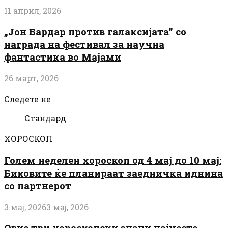
11 април, 2026
„Јон Вардар против галаксијата” со
награда на фестивал за научна
фантастика во Мајами
26 март, 2026
Следете не
Стандард
ХОРОСКОП
Голем неделен хороскоп од 4 мај до 10 мај:
Биковите ќе планираат заедничка иднина
со партнерот
3 мај, 2026
3 мај, 2026
Овие три хороскопски знаци најчесто