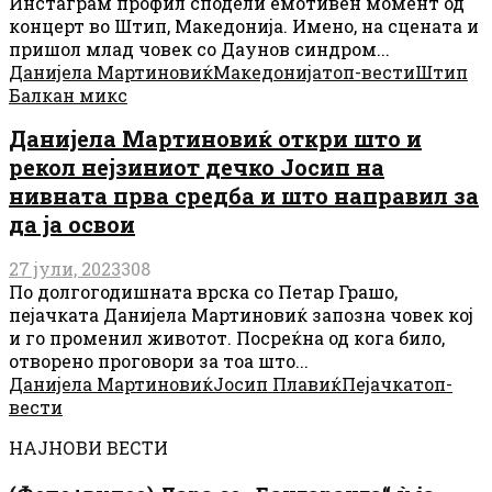
Инстаграм профил сподели емотивен момент од
концерт во Штип, Македонија. Имено, на сцената и
пришол млад човек со Даунов синдром...
Данијела Мартиновиќ
Македонија
топ-вести
Штип
Балкан микс
Данијела Мартиновиќ откри што и
рекол нејзиниот дечко Јосип на
нивната прва средба и што направил за
да ја освои
27 јули, 2023
308
По долгогодишната врска со Петар Грашо,
пејачката Данијела Мартиновиќ запозна човек кој
и го променил животот. Посреќна од кога било,
отворено проговори за тоа што...
Данијела Мартиновиќ
Јосип Плавиќ
Пејачка
топ-
вести
НАЈНОВИ ВЕСТИ