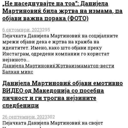
„Не наседнувајте на тоа“: Данијела
Мартиновиќ била жртва на измама, па
објави важна порака (ФОТО)
6 октомври, 2023
295
Пејачката Данијела Мартиновиќ на социјалните
мрежи објави дека е жртва на кражба на
идентитет. Имено, како што објави преку
Инстаграм, одредени компании го користат
нејзиното...
Данијела Мартиновиќ
Жртва
измама
топ-вести
Балкан микс
Данијела Мартиновиќ објави емотивно
ВИДЕО од Македонија со посебна
личност и ги трогна нејзините
следбеници
26 септември, 2023
302
Пејачката Данијела Мартиновиќ на својот