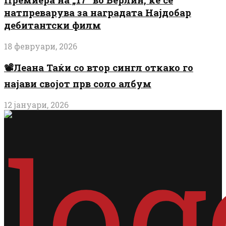
натпреварува за наградата Најдобар
дебитантски филм
18 февруари, 2026
📽️Леана Таќи со втор сингл откако го
најави својот прв соло албум
12 јануари, 2026