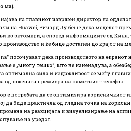
о мај.
 најава на главниот извршен директор на одделот
чи на Huawei, Ричард Ју беше дека моделот пре
ви во октомври, а според информациите од Кина, т
о производство и ќе биде достапен до крајот на ме
Sina“ посочуваат дека производството на екранот 
ање е „многу тешко“, што не изненадува, а обезб
та оптимална сила и издржливост се меѓу главни
а одложената премиера на паметниот телефон.
ор е потребата да се оптимизира корисничкиот ин
тој да биде практичен од гледна точка на корисни
промена на реакцијата и визуелизирање на апли
опување на уредот.