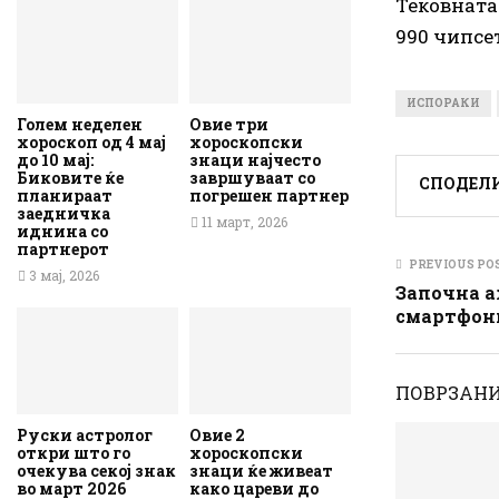
Тековната 
990 чипсе
ИСПОРАКИ
Голем неделен
Овие три
хороскоп од 4 мај
хороскопски
до 10 мај:
знаци најчесто
Биковите ќе
завршуваат со
СПОДЕЛ
планираат
погрешен партнер
заедничка
11 март, 2026
иднина со
партнерот
PREVIOUS PO
3 мај, 2026
Започна а
смартфони
ПОВРЗАНИ
Руски астролог
Овие 2
откри што го
хороскопски
очекува секој знак
знаци ќе живеат
во март 2026
како цареви до