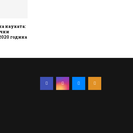
на науката:
учни
 2020 година