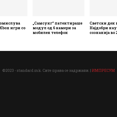
размислува
„Самсунг“ патентираше
Светски ден 
Xbox игри со
модул од 6 камери за
Најдобри на
мобилен телефон
сознанија во
©2023 - standard.mk. Сите права се задржани. |
ИМПРЕСУМ