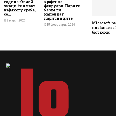
година: Овие 3
крајот на
знаци ќе имаат
февруари: Парите
најмногу среќа,
ќе им ги
сè...
наполнат
паричниците
1 март, 2026
Microsoft 
15 февруари, 2026
плаќање за 
биткоин