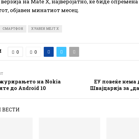
верзија на Mate X, најверојатно, ќе биде опремена 
тот, објавен минатиот месец.
СМАРТФОН
ХУАВЕИ МЕЈТ Х
И
0
0
ST
журирањето на Nokia
ЕУ повеќе нема 
те до Android 10
Швајцарија за „д
 ВЕСТИ