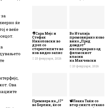
 за
миерно ќе
ој е веќе
🎥Сара Мејс и
Во Италија
сецот.
Стефан
промовирано ново
Николовски во
вино „Пред
дуел со
дождот“
на
стереотипите во
инспирирано од
нов видео запис
филмскиот
едувањето
класик
25 февруари, 2026
те
на Манчевски
20 февруари, 2026
терфејс,
кот. Ова
кациите
Премиера на „17“
📽️Леана Таќи со
во Берлин, ќе се
втор сингл откако