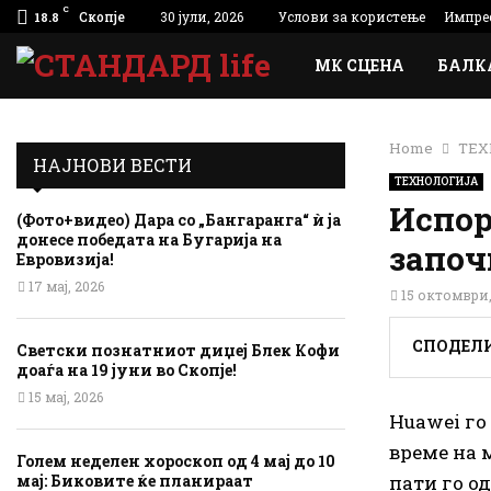
C
Скопје
30 јули, 2026
Услови за користење
Импре
18.8
МК СЦЕНА
БАЛК
Home
ТЕХ
НАЈНОВИ ВЕСТИ
ТЕХНОЛОГИЈА
Испор
(Фото+видео) Дара со „Бангаранга“ ѝ ја
донесе победата на Бугарија на
започ
Евровизија!
17 мај, 2026
15 октомври,
СПОДЕЛ
Светски познатниот диџеј Блек Кофи
доаѓа на 19 јуни во Скопје!
15 мај, 2026
Huawei го 
време на 
Голем неделен хороскоп од 4 мај до 10
пати го о
мај: Биковите ќе планираат