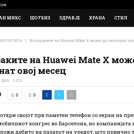
сум
АН МИКС
ШОУБИЗ
ЗДРАВЈЕ
ХРАНА
СТИЛ
НОЛОГИЈА
Испораките на Huawei Mate X може да започнат ов
аките на Huawei Mate X мож
нат овој месец
 2019
372
И
0
0
откри својот прв паметен телефон со екран на пре
мобилниот конгрес во Барселона, но компанијата
дложи дебито на пазарот на уредот, што првично 