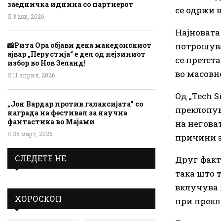
заедничка иднина со партнерот
се одржи в
3 мај, 2026
Најновата
потрошува
📸Рита Ора објави дека македонскиот
ајвар „Перустија“ е дел од нејзиниот
се претста
избор во Нов Зеланд!
во масовн
11 април, 2026
Од „Tech 
„Јон Вардар против галаксијата” со
преклопув
награда на фестивал за научна
фантастика во Мајами
на негова
26 март, 2026
причини з
СЛЕДЕТЕ НЕ
Друг факт
така што 
вклучува 
ХОРОСКОП
при прекл