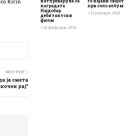
со Kirin
натпреварува за
го најави својот
наградата
прв соло албум
Најдобар
12 јануари, 2026
дебитантски
филм
18 февруари, 2026
NEXT POST
да ја смета
аночен рај“