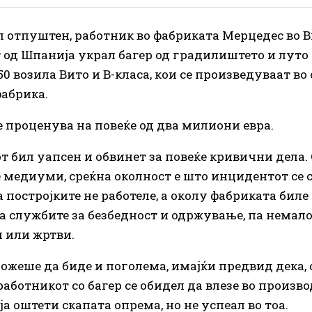
л отпуштен, работник во фабриката Мерцедес во 
т од Шпанија украл багер од градилиштето и лут
50 возила Вито и В-класа, кои се произведуваат во
абрика.
е проценува на повеќе од два милиони евра.
т бил уапсен и обвинет за повеќе кривични дела.
 медиуми, среќна околност е што инцидентот се 
 постројките не работеле, а околу фабриката биле
а службите за безбедност и одржување, па немал
 или жртви.
ожеше да биде и поголема, имајќи предвид дека,
работникот со багер се обидел да влезе во произв
 ја оштети скапата опрема, но не успеал во тоа.