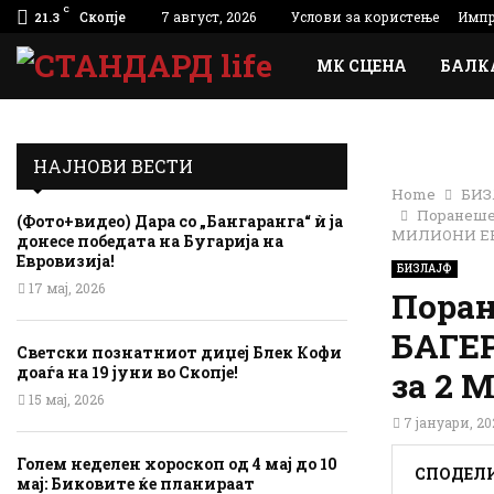
C
Скопје
7 август, 2026
Услови за користење
Импр
21.3
МК СЦЕНА
БАЛК
НАЈНОВИ ВЕСТИ
Home
БИЗ
Поранешен
(Фото+видео) Дара со „Бангаранга“ ѝ ја
МИЛИОНИ Е
донесе победата на Бугарија на
Евровизија!
БИЗЛАЈФ
17 мај, 2026
Поран
БАГЕР
Светски познатниот диџеј Блек Кофи
доаѓа на 19 јуни во Скопје!
за 2
15 мај, 2026
7 јануари, 20
Голем неделен хороскоп од 4 мај до 10
СПОДЕЛ
мај: Биковите ќе планираат