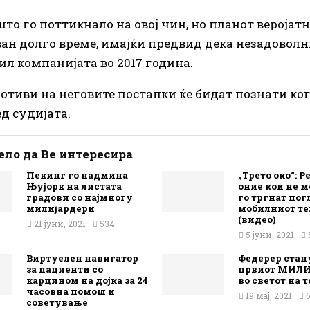
што го поттикнало на овој чин, но планот веројатн
ан долго време, имајќи предвид дека незадоволн
ил компанијата во 2017 година.
отиви на неговите постапки ќе бидат познати кога
д судијата.
ло да Ве интересира
Пекинг го надмина
„Трето око“: 
Њујорк на листата
оние кои не м
градови со најмногу
го тргнат пог
милијардери
мобилниот те
(видео)
21 јуни, 2021
534
5 јуни, 2021
Виртуелен навигатор
Федерер стан
за пациенти со
првиот МИЛИ
карцином на дојка за 24
во светот на т
часовна помош и
19 мај, 2021
советување