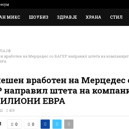
есум
АН МИКС
ШОУБИЗ
ЗДРАВЈЕ
ХРАНА
СТИЛ
ЛАЈФ
 вработен на Мерцедес со БАГЕР направил штета на компанијата
ВРА
ешен вработен на Мерцедес 
 направил штета на компан
 МИЛИОНИ ЕВРА
21
419
И
0
0