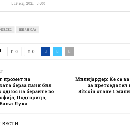
19 мај, 2021
600
РЦЕДЕС
ШПАНИЈА
И
0
0
ST
т промет на
Милијардер: Ќе се 
ата берза лани бил
за претседател 
 однос на берзите во
Bitcoin стане 1 мил
Софија, Подгорица,
 Бања Лука
 ВЕСТИ