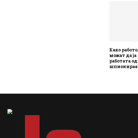
Како работ
можат да ја
работата од
шпионираа