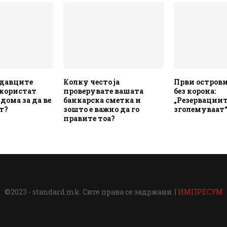
одавците
Колку често ја
Први острови
 користат
проверувате вашата
без корона:
 дома за да ве
банкарска сметка и
„Резервациит
т?
зошто е важно да го
зголемуваат
правите тоа?
©2023 - standard.mk. Сите права се задржани. |
ИМПРЕСУМ