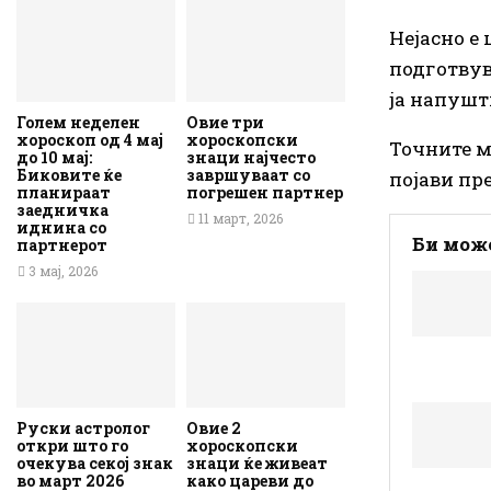
Нејасно е 
подготвув
ја напушт
Голем неделен
Овие три
хороскоп од 4 мај
хороскопски
Точните м
до 10 мај:
знаци најчесто
Биковите ќе
завршуваат со
појави пре
планираат
погрешен партнер
заедничка
11 март, 2026
иднина со
Би може
партнерот
3 мај, 2026
Руски астролог
Овие 2
откри што го
хороскопски
очекува секој знак
знаци ќе живеат
во март 2026
како цареви до