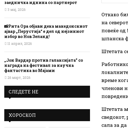
заедничка иднина со партнерот
3 мај, 2026
Откако би
на северо
📸Рита Ора објави дека македонскиот
повеќе од 
ајвар „Перустија“ е дел од нејзиниот
избор во Нов Зеланд!
шпанска ф
11 април, 2026
Штетата с
„Јон Вардар против галаксијата” со
Работнико
награда на фестивал за научна
фантастика во Мајами
локалните
26 март, 2026
време кога
членови н
СЛЕДЕТЕ НЕ
повредени
Штетата м
ХОРОСКОП
сведокот, 
сала за да