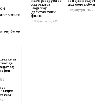
натпреварува за
го најави својот
наградата
прв соло албум
о е
Најдобар
12 јануари, 2026
дебитантски
иот човек
филм
18 февруари, 2026
 тој ќе се
Решение за
ожат да
ледот од
лефон
559
ува
ЈАРДЕР
енисот!
639