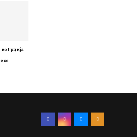
 во Грција
е се
“