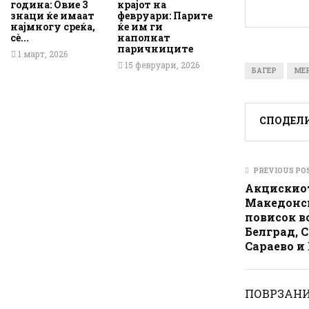
година: Овие 3
крајот на
знаци ќе имаат
февруари: Парите
најмногу среќа,
ќе им ги
сè...
наполнат
паричниците
1 март, 2026
15 февруари, 2026
БАГЕР
МЕ
СПОДЕЛ
PREVIOUS PO
Aкцискио
Македонск
повисок во
Белград, 
Сараево и
ПОВРЗАНИ