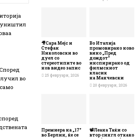
Виторија
о уништил
 оваа
🎥Сара Мејс и
Во Италија
Стефан
промовирано ново
Николовски во
вино „Пред
дуел со
дождот“
стереотипите во
инспирирано од
нов видео запис
филмскиот
 Според
класик
25 февруари, 2026
случил во
на Манчевски
20 февруари, 2026
 само
о
 според
одствената
Премиера на „17“
📽️Леана Таќи со
во Берлин, ќе се
втор сингл откако