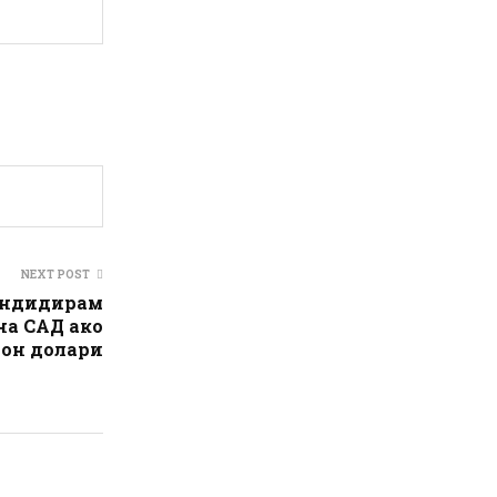
NEXT POST
кандидирам
на САД ако
ион долари