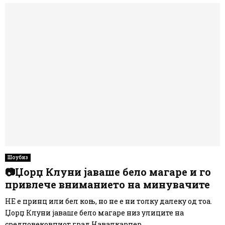
Шоубиз
📷Џорџ Клуни јаваше бело магаре и го
привлече вниманието на минувачите
НЕ е принц или бел коњ, но не е ни толку далеку од тоа.
Џорџ Клуни јаваше бело магаре низ улиците на
средновековниот град Навалкарнер...