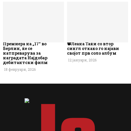
Премиера на „17“ во
📽️Леана Таќи со втор
Берлин, ќе се
сингл откако го најави
натпреварува за
својот прв соло албум
наградата Најдобар
12 јануари, 2026
дебитантски филм
18 февруари, 2026