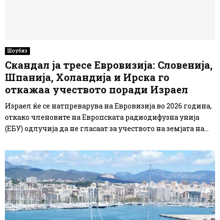
Шоубиз
Скандал ја тресе Евровизија: Словенија,
Шпанија, Холандија и Ирска го
откажаа учеството поради Израел
Израел ќе се натпреварува на Евровизија во 2026 година,
откако членовите на Европската радиодифузна унија
(ЕБУ) одлучија да не гласаат за учеството на земјата на...