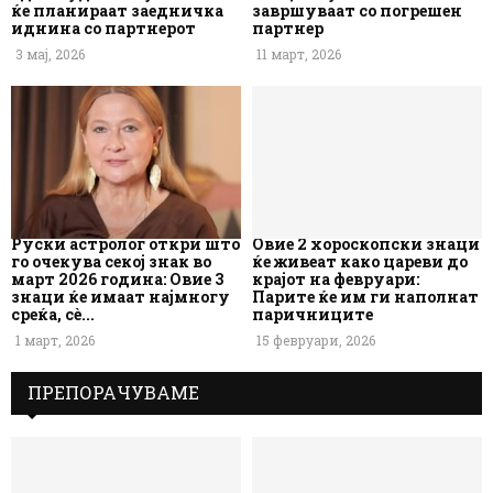
ќе планираат заедничка
завршуваат со погрешен
иднина со партнерот
партнер
3 мај, 2026
11 март, 2026
Руски астролог откри што
Овие 2 хороскопски знаци
го очекува секој знак во
ќе живеат како цареви до
март 2026 година: Овие 3
крајот на февруари:
знаци ќе имаат најмногу
Парите ќе им ги наполнат
среќа, сè...
паричниците
1 март, 2026
15 февруари, 2026
ПРЕПОРАЧУВАМЕ