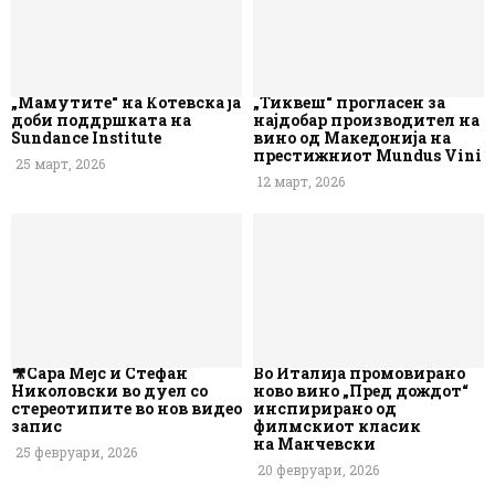
„Мамутите“ на Котевска ја
„Тиквеш“ прогласен за
доби поддршката на
најдобар производител на
Sundance Institute
вино од Македонија на
престижниот Mundus Vini
25 март, 2026
12 март, 2026
🎥Сара Мејс и Стефан
Во Италија промовирано
Николовски во дуел со
ново вино „Пред дождот“
стереотипите во нов видео
инспирирано од
запис
филмскиот класик
на Манчевски
25 февруари, 2026
20 февруари, 2026