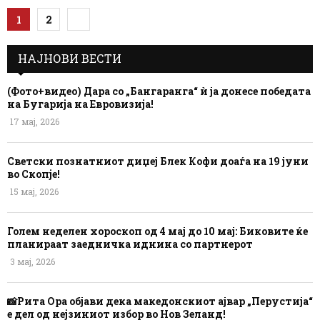
Posts
1
2
pagination
НАЈНОВИ ВЕСТИ
(Фото+видео) Дара со „Бангаранга“ ѝ ја донесе победата
на Бугарија на Евровизија!
17 мај, 2026
Светски познатниот диџеј Блек Кофи доаѓа на 19 јуни
во Скопје!
15 мај, 2026
Голем неделен хороскоп од 4 мај до 10 мај: Биковите ќе
планираат заедничка иднина со партнерот
3 мај, 2026
📸Рита Ора објави дека македонскиот ајвар „Перустија“
е дел од нејзиниот избор во Нов Зеланд!