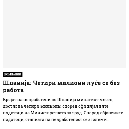
КОМПАНИИ
Шпанија: Четири милиони луѓе се без
работа
Бројот на невработени во Шпанија минатиот месец
достигна четири милиони, според официјалните
податоци на Министерството за труд. Според објавените
податоци, стапката на невработеност се зголеми...