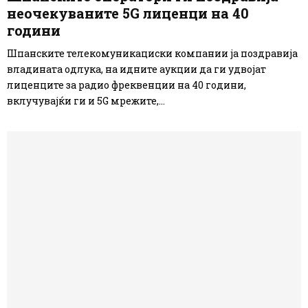
неочекуваните 5G лиценци на 40
години
Шпанските телекомуникациски компании ја поздравија
владината одлука, на идните аукции да ги удвојат
лиценците за радио фреквенции на 40 години,
вклучувајќи ги и 5G мрежите,...