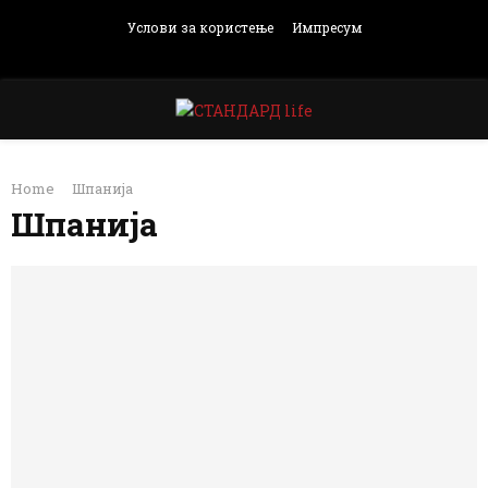
Услови за користење
Импресум
Facebook
Instagram
Email
Rss
PRIMARY
Home
Шпанија
MENU
Шпанија