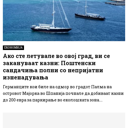
ЕКОНОМИЈА
Ако сте летувале во овој град, ви се
закануваат казни: Поштенски
сандачиња полни со непријатни
изненадувања
Германците кои биле на одмор во градот Палма на
островот Мајорка во Шпанија почнале да добиваат казни
до 200 евра за паркирање во еколошката зона....