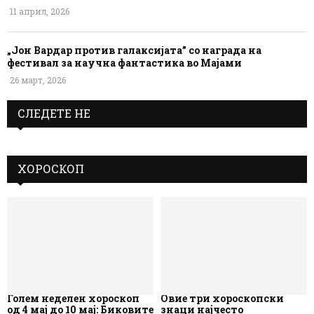
11 април, 2026
„Јон Вардар против галаксијата” со награда на
фестивал за научна фантастика во Мајами
26 март, 2026
СЛЕДЕТЕ НЕ
ХОРОСКОП
Голем неделен хороскоп
Овие три хороскопски
од 4 мај до 10 мај: Биковите
знаци најчесто