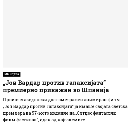
МК Сцена
„Јон Вардар против галаксијата”
премиерно прикажан во Шпанија
Првиот македонски долгометражен анимиран филм
„Јон Вардар против Галаксијата” ја имаше својата светска
премиера на 57-мото издание на „Ситџес фантастик
филм фестивал”, еден од најголемите...