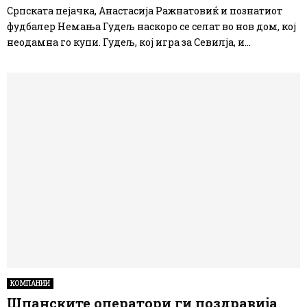
Српската пејачка, Анастасија Ражнатовиќ и познатиот
фудбалер Немања Гудељ наскоро се селат во нов дом, кој
неодамна го купи. Гудељ, кој игра за Севилја, и...
КОМПАНИИ
Шпанските оператори ги поздравија