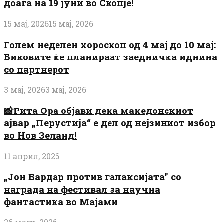
доаѓа на 19 јуни во Скопје!
15 мај, 2026
15 мај, 2026
Голем неделен хороскоп од 4 мај до 10 мај:
Биковите ќе планираат заедничка иднина
со партнерот
3 мај, 2026
3 мај, 2026
📸Рита Ора објави дека македонскиот
ајвар „Перустија“ е дел од нејзиниот избор
во Нов Зеланд!
11 април, 2026
„Јон Вардар против галаксијата” со
награда на фестивал за научна
фантастика во Мајами
26 март, 2026