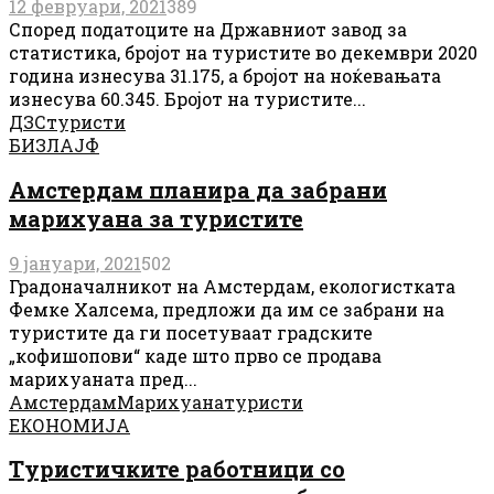
12 февруари, 2021
389
Според податоците на Државниот завод за
статистика, бројот на туристите во декември 2020
година изнесува 31.175, а бројот на ноќевањата
изнесува 60.345. Бројот на туристите...
ДЗС
туристи
БИЗЛАЈФ
Амстердам планира да забрани
марихуана за туристите
9 јануари, 2021
502
Градоначалникот на Амстердам, екологистката
Фемке Халсема, предложи да им се забрани на
туристите да ги посетуваат градските
„кофишопови“ каде што прво се продава
марихуаната пред...
Амстердам
Марихуана
туристи
ЕКОНОМИЈА
Туристичките работници со