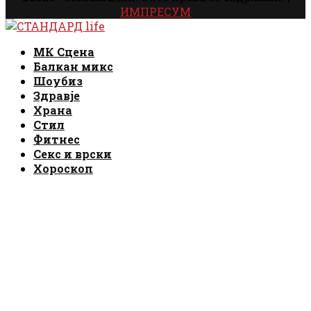
ИМПРЕСУМ
Facebook
Instagram
Email
Rss
Facebook
Instagram
Email
Rss
МК Сцена
Балкан микс
Шоубиз
Здравје
Храна
Стил
Фитнес
Секс и врски
Хороскоп