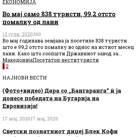
ЕКОНОМИЈА
Во мај само 838 туристи, 99,2 отсто
помалку од лани
13 јули, 2020
360
Во мај годинава земјава ја посетиле 838 туристи
што е 99,2 отсто помалку во однос на истиот месец
лани. Како што соопшти Државниот завод за...
Македонија
Посета
топ-вести
туристи
Posts
1
2
pagination
НАЈНОВИ ВЕСТИ
(Фото+видео) Дара со „Бангаранга“ ѝ ја
донесе победата на Бугарија на
Евровизија!
17 мај, 2026
17 мај, 2026
Светски познатниот диџеј Блек Кофи