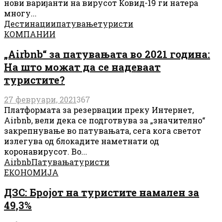
нови варијанти на вирусот Ковид-19 ги ​​натера
многу...
Дестинации
патување
туристи
КОМПАНИИ
„Airbnb“ за патувањата во 2021 година:
На што можат да се надеваат
туристите?
27 февруари, 2021
367
Платформата за резервации преку Интернет,
Airbnb, вели дека се подготвува за „значително“
закрепнување во патувањата, сега кога светот
излегува од блокадите наметнати од
коронавирусот. Во...
Airbnb
Патувања
туристи
ЕКОНОМИЈА
ДЗС: Бројот на туристите намален за
49,3%