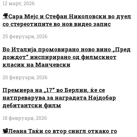
12 март, 2026
🎥Сара Мејс и Стефан Николовски во дуел
со стереотипите во нов видео запис
25 февруари, 2026
Во Италија промовирано ново вино „Пред
дождот“ инспирирано од филмскиот
класик на Манчевски
20 февруари, 2026
Премиера на „17“ во Берлин, ќе се
натпреварува за наградата Најдобар
дебитантски филм
18 февруари, 2026
📽️Леана Таќи со втор сингл откако го