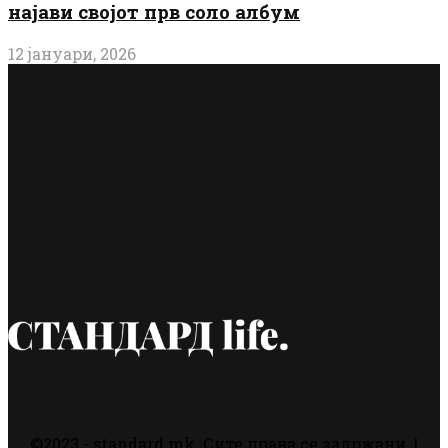
најави својот прв соло албум
12 јануари, 2026
©2023 - standard.mk. Сите права се задржани. |