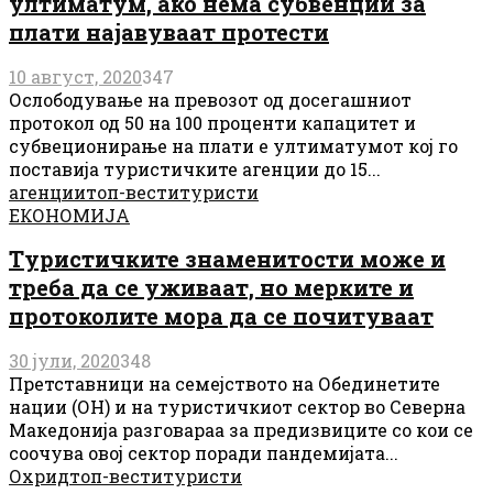
ултиматум, ако нема субвенции за
плати најавуваат протести
10 август, 2020
347
Ослободување на превозот од досегашниот
протокол од 50 на 100 проценти капацитет и
субвеционирање на плати е ултиматумот кој го
поставија туристичките агенции до 15...
агенции
топ-вести
туристи
ЕКОНОМИЈА
Туристичките знаменитости може и
треба да се уживаат, но мерките и
протоколите мора да се почитуваат
30 јули, 2020
348
Претставници на семејството на Обединетите
нации (ОН) и на туристичкиот сектор во Северна
Македонија разговараа за предизвиците со кои се
соочува овој сектор поради пандемијата...
Охрид
топ-вести
туристи