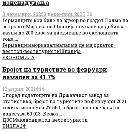
изненадувања
3 декември, 2025
3 декември, 2025
130
Германците кои биле на одмор во градот Палма на
островот Мајорка во Шпанија почнале да добиваат
казни до 200 евра за паркирање во еколошката
зона....
Германци
мајорка
палма
палма де мајорка
топ-
вест
топ-вести
туристи
Шпанија
ЕКОНОМИЈА
Бројот на туриститe во февруари
намален за 41.7%
12 април, 2021
444
Според податоците на Државниот завод за
статистика, бројот на туристите во февруари 2021
година изнесува 27 569, а бројот на ноќевањата
изнесува 60 013. Бројот...
ДЗС
Македонија
топ-вести
туристи
БИЗЛАЈФ