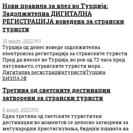
Нови правила за влез во Турција:
Задолжителна ДИГИТАЛНА
РЕГИСТРАЦИЈА воведена за странски
туристи
15 март, 2021
363
Турција од денес воведе задолжителна
електронска регистрација за странските туристи.
Пред да влезат во Турција, во рок од 72 часа пред
патувањето, странските туристи мора...
Дигитална регистрација
туристи
Турција
БИЗЛАЈФ
Третина од светските дестинации
затворени за странски туристи
8 март, 2021
352
Една третина од светските туристички
дестинации во моментов се целосно затворени за
меѓународни пристигнувања, бидејќи појавата на