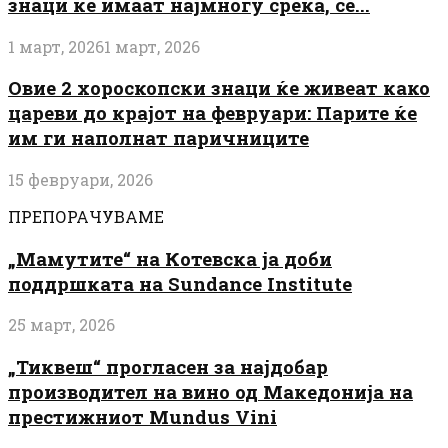
знаци ќе имаат најмногу среќа, сè...
1 март, 2026
1 март, 2026
Овие 2 хороскопски знаци ќе живеат како
цареви до крајот на февруари: Парите ќе
им ги наполнат паричниците
15 февруари, 2026
ПРЕПОРАЧУВАМЕ
„Мамутите“ на Котевска ја доби
поддршката на Sundance Institute
25 март, 2026
„Тиквеш“ прогласен за најдобар
производител на вино од Македонија на
престижниот Mundus Vini