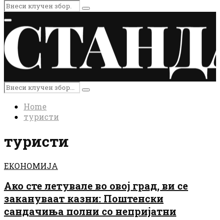
Search
Search
for:
Primary
Menu
Search
Search
for:
Home
туристи
туристи
ЕКОНОМИЈА
Ако сте летувале во овој град, ви се
закануваат казни: Поштенски
сандачиња полни со непријатни