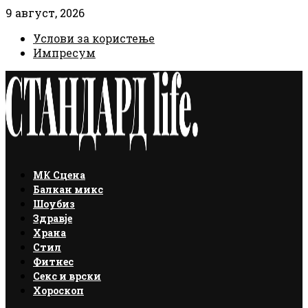
9 август, 2026
Услови за користење
Импресум
Facebook
Instagram
Email
Rss
МК Сцена
Балкан микс
Шоубиз
Здравје
Храна
Стил
Фитнес
Секс и врски
Хороскоп