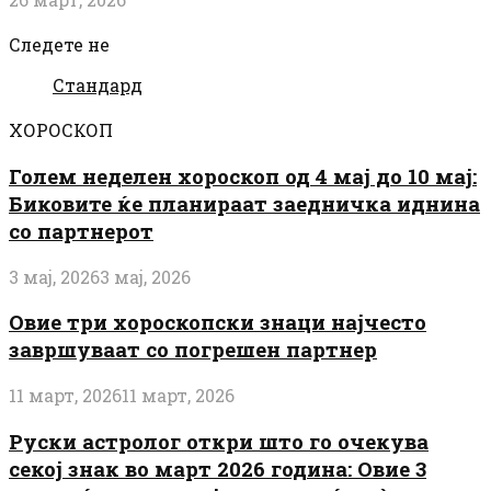
Следете не
Стандард
ХОРОСКОП
Голем неделен хороскоп од 4 мај до 10 мај:
Биковите ќе планираат заедничка иднина
со партнерот
3 мај, 2026
3 мај, 2026
Овие три хороскопски знаци најчесто
завршуваат со погрешен партнер
11 март, 2026
11 март, 2026
Руски астролог откри што го очекува
секој знак во март 2026 година: Овие 3