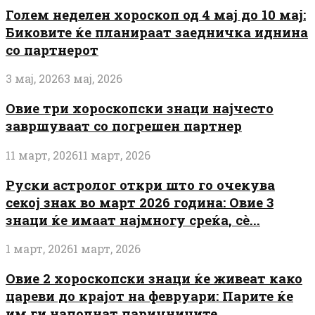
Голем неделен хороскоп од 4 мај до 10 мај:
Биковите ќе планираат заедничка иднина
со партнерот
3 мај, 2026
3 мај, 2026
Овие три хороскопски знаци најчесто
завршуваат со погрешен партнер
11 март, 2026
11 март, 2026
Руски астролог откри што го очекува
секој знак во март 2026 година: Овие 3
знаци ќе имаат најмногу среќа, сè...
1 март, 2026
1 март, 2026
Овие 2 хороскопски знаци ќе живеат како
цареви до крајот на февруари: Парите ќе
им ги наполнат паричниците