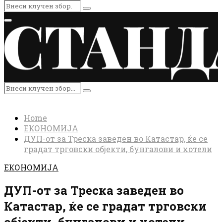
Search
Search
for:
Primary
Menu
Search
Search
for:
Home
ЕКОНОМИЈА
ДУП-от за Треска заведен во Катастар, ќе се
градат трговски објекти, бунгалови и хотели
ЕКОНОМИЈА
ДУП-от за Треска заведен во
Катастар, ќе се градат трговски
објекти, бунгалови и хотели