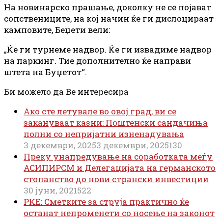
На новинарско прашање, доколку не се појават
сопствениците, на кој начин ќе ги дислоцираат
камповите, Беџети вели:
„Ќе ги турнеме надвор. Ќе ги извадиме надвор
на паркинг. Тие дополнително ќе направи
штета на Буџетот“.
Би можело да Ве интересира
Ако сте летувале во овој град, ви се
закануваат казни: Поштенски сандачиња
полни со непријатни изненадувања
3 декември, 2025
3 декември, 2025
130
Преку унапредување на соработката меѓу
АСИПИРСМ и Делегацијата на германското
стопанство до нови странски инвестиции
30 јуни, 2021
522
РКЕ: Сметките за струја практично ќе
останат непроменети со носење на законот