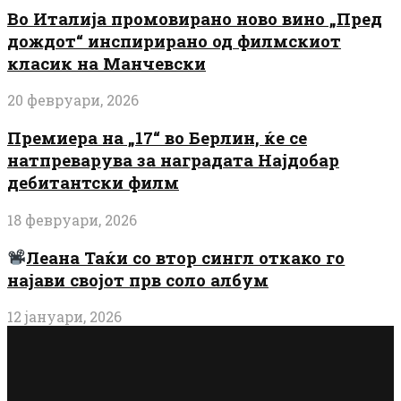
Во Италија промовирано ново вино „Пред
дождот“ инспирирано од филмскиот
класик на Манчевски
20 февруари, 2026
Премиера на „17“ во Берлин, ќе се
натпреварува за наградата Најдобар
дебитантски филм
18 февруари, 2026
Леана Таќи со втор сингл откако го
најави својот прв соло албум
12 јануари, 2026