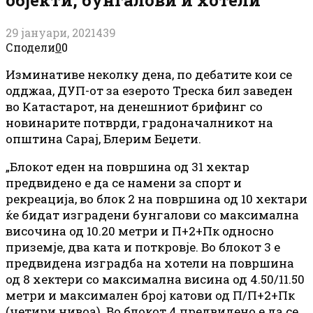
29 јануари, 2021
439
Сподели
0
0
Изминативе неколку дена, по дебатите кои се
одджаа, ДУП-от за езерото Треска бил заведен
во Катастарот, на денешниот брифинг со
новинарите потврди, градоначалникот на
општина Сарај, Блерим Беџети.
„Блокот еден на површина од 31 хектар
предвидено е да се намени за спорт и
рекреација, во блок 2 на површина од 10 хектари
ќе бидат изградени бунгалови со максимална
височина од 10.20 метри и П+2+Пк односно
приземје, два ката и поткровје. Во блокот 3 е
предвидена изградба на хотели на површина
од 8 хектери со максимална висина од 4.50/11.50
метри и максимален број катови од П/П+2+Пк
(четири нивоа). Во блокот 4 предвидено е да се