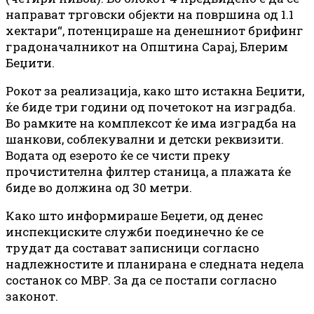
направат трговски објекти на површина од 1.1
хектари“, потенцираше на денешниот брифинг
градоначалникот на Општина Сарај, Блерим
Беџити.
Рокот за реализација, како што истакна Беџити,
ќе биде три години од почетокот на изградба.
Во рамките на комплексот ќе има изградба на
шанкови, соблекувални и детски реквизити.
Водата од езерото ќе се чисти преку
прочистителна филтер станица, а плажата ќе
биде во должина од 30 метри.
Како што информираше Беџети, од денес
инспекциските служби поединечно ќе се
трудат да состават записници согласно
надлежностите и планирана е следната недела
состанок со МВР. За да се постапи согласно
законот.