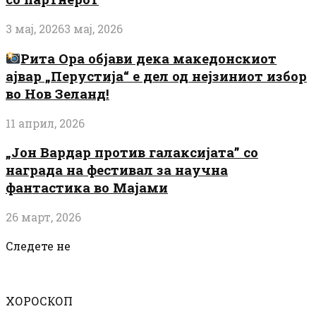
3 мај, 2026
3 мај, 2026
Рита Ора објави дека македонскиот
ајвар „Перустија“ е дел од нејзиниот избор
во Нов Зеланд!
11 април, 2026
„Јон Вардар против галаксијата” со
награда на фестивал за научна
фантастика во Мајами
26 март, 2026
Следете не
ХОРОСКОП