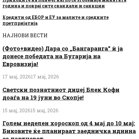
година и покрај сите скандали и санкции
Кредити од ЕБОР и ЕУ за малите и средните
претпријатија
НАЈНОВИ ВЕСТИ
(Фото+видео) Дара со „Бангаранга“ ѝ ја
донесе победата на Бугарија на
Евровизија!
17 мај, 2026
17 мај, 2026
Светски познатниот диџеј Блек Кофи
доаѓа на 19 јуни во Скопје!
15 мај, 2026
15 мај, 2026
Голем неделен хороскоп од 4 мај до 10 мај:
Биковите ќе планираат заедничка иднина
со партнерот