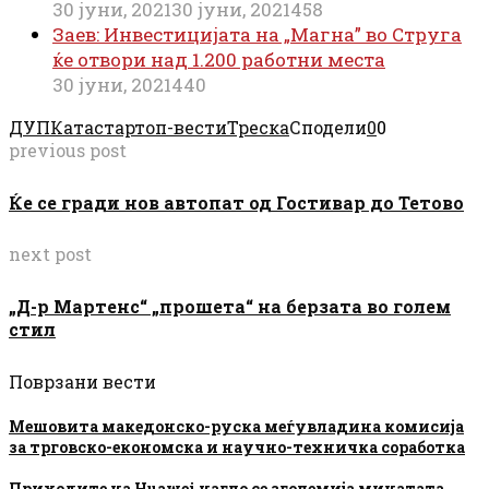
30 јуни, 2021
30 јуни, 2021
458
Заев: Инвестицијата на „Магна” во Струга
ќе отвори над 1.200 работни места
30 јуни, 2021
440
ДУП
Катастар
топ-вести
Треска
Сподели
0
0
previous post
Ќе се гради нов автопат од Гостивар до Тетово
next post
„Д-р Мартенс“ „прошета“ на берзата во голем
стил
Поврзани вести
Мешовита македонско-руска меѓувладина комисија
за трговско-економска и научно-техничка соработка
Приходите на Huawei нагло се зголемија минатата