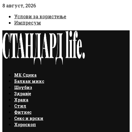
8 август, 2026
Услови за користење
Импресум
Facebook
Instagram
Email
Rss
МК Сцена
Балкан микс
Шоубиз
Здравје
Храна
Стил
Фитнес
Секс и врски
Хороскоп