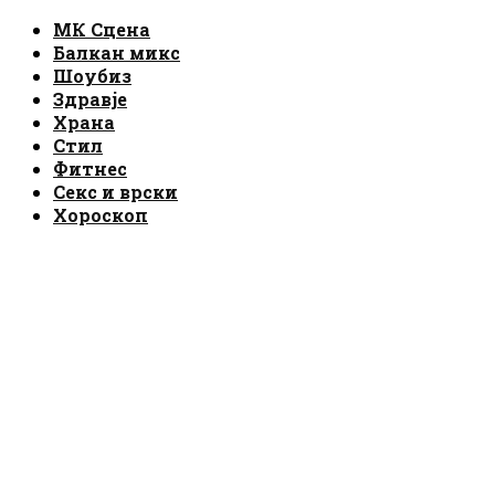
Facebook
Instagram
Email
Rss
МК Сцена
Балкан микс
Шоубиз
Здравје
Храна
Стил
Фитнес
Секс и врски
Хороскоп