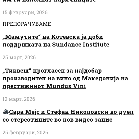
15 февруари, 2026
ПРЕПОРАЧУВАМЕ
„Мамутите“ на Котевска ја доби
поддршката на Sundance Institute
25 март, 2026
„Тиквеш“ прогласен за најдобар
производител на вино од Македонија на
престижниот Mundus Vini
12 март, 2026
Сара Мејс и Стефан Николовски во дуел
со стереотипите во нов видео запис
25 февруари, 2026