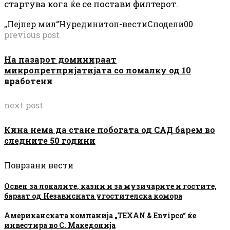
стартува кога ќе се постави филтерот.
„Пејпер мил“
Нуредини
топ-вести
Сподели
0
0
previous post
На пазарот доминираат
микропретпријатијата со помалку од 10
вработени
next post
Кина нема да стане побогата од САД барем во
следните 50 години
Поврзани вести
Освен за локалите, казни и за музичарите и гостите,
бараат од Независната угостителска комора
Американската компанија „TEXAN & Envipco“ ќе
инвестира во С. Македонија