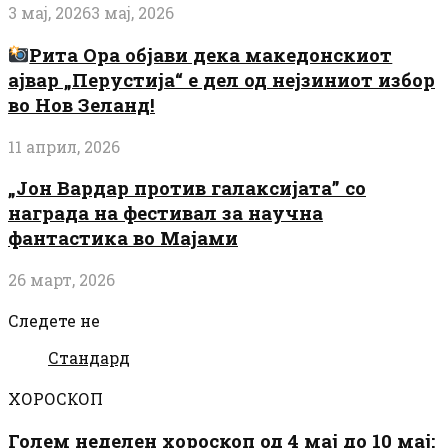
3 мај, 2026
3 мај, 2026
Рита Ора објави дека македонскиот
ајвар „Перустија“ е дел од нејзиниот избор
во Нов Зеланд!
11 април, 2026
„Јон Вардар против галаксијата” со
награда на фестивал за научна
фантастика во Мајами
26 март, 2026
Следете не
Стандард
ХОРОСКОП
Голем неделен хороскоп од 4 мај до 10 мај: