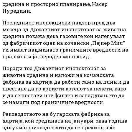
средина и просторно планирање, Насер
Нуредини.
Последниот инспекциски надзор пред два
месеца од Државниот инспекторат за животна
средина покажа дека гасовите кои излегуваат
од фабричкиот оџак на кочански „Пејпер Мил“
ги имаат надминато граничните вредности на
прашина и јаглероден моноксид.
Поради тоа Државниот инспекторат за
животна средина и наложи на кочанската
фабрика за хартија да работи само на плин и да
престане да го користи котелот за пелети, како
и да се постави нов филтер и загадувањето да
се намали под граничните вредности.
Раководството на бугарската фабрика за
хартија, кон средината на јануари, оваа година
одлучи производството да се прекине, а ќе