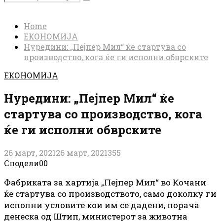
Search
for:
Home
ЕКОНОМИЈА
Нуредини: „Пејпер Мил“ ќе стартува со
производство, кога ќе ги исполни обврските
ЕКОНОМИЈА
Нуредини: „Пејпер Мил“ ќе
стартува со производство, кога
ќе ги исполни обврските
26 март, 2021
26 март, 2021
355
Сподели
0
0
Фабриката за хартија „Пејпер Мил“ во Кочани
ќе стартува со производството, само доколку ги
исполни условите кои им се дадени, порача
денеска од Штип, министерот за животна