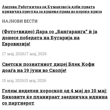
Ампева: Работничка од Куманово ја доби првата
кривична пресуда за кршење права во корона-криза
НАЈНОВИ ВЕСТИ
(Фото+видео) Дара со „Бангаранга“ ѝ ја
донесе победата на Бугарија на
Евровизија!
17 мај, 2026
17 мај, 2026
Светски познатниот диџеј Блек Кофи
доаѓа на 19 јуни во Скопје!
15 мај, 2026
15 мај, 2026
Голем неделен хороскоп од 4 мај до 10 мај:
Биковите ќе планираат заедничка иднина
со партнерот