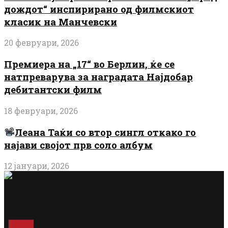
дождот“ инспирирано од филмскиот
класик на Манчевски
20 февруари, 2026
Премиера на „17“ во Берлин, ќе се
натпреварува за наградата Најдобар
дебитантски филм
18 февруари, 2026
Леана Таќи со втор сингл откако го
најави својот прв соло албум
12 јануари, 2026