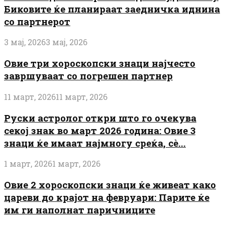
Биковите ќе планираат заедничка иднина
со партнерот
3 мај, 2026
3 мај, 2026
Овие три хороскопски знаци најчесто
завршуваат со погрешен партнер
11 март, 2026
11 март, 2026
Руски астролог откри што го очекува
секој знак во март 2026 година: Овие 3
знаци ќе имаат најмногу среќа, сè...
1 март, 2026
1 март, 2026
Овие 2 хороскопски знаци ќе живеат како
цареви до крајот на февруари: Парите ќе
им ги наполнат паричниците