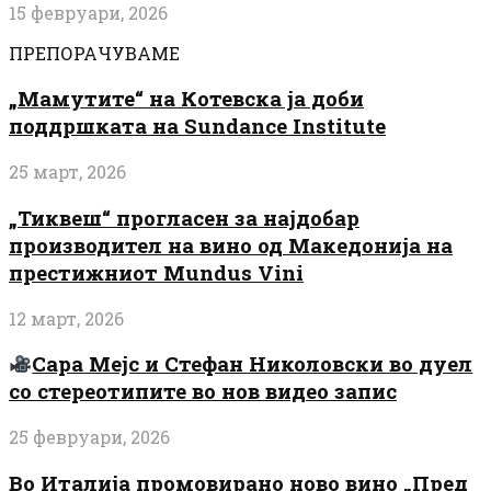
15 февруари, 2026
ПРЕПОРАЧУВАМЕ
„Мамутите“ на Котевска ја доби
поддршката на Sundance Institute
25 март, 2026
„Тиквеш“ прогласен за најдобар
производител на вино од Македонија на
престижниот Mundus Vini
12 март, 2026
Сара Мејс и Стефан Николовски во дуел
со стереотипите во нов видео запис
25 февруари, 2026
Во Италија промовирано ново вино „Пред