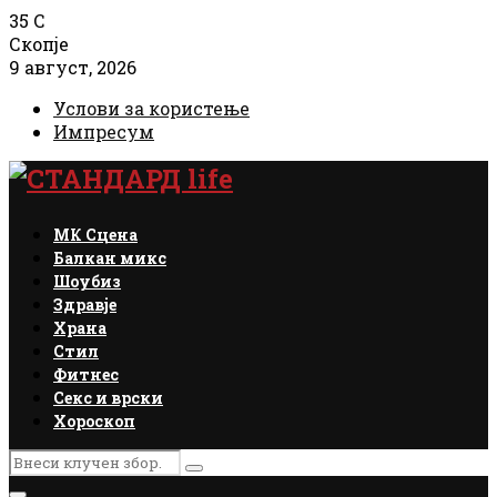
35
C
Скопје
9 август, 2026
Услови за користење
Импресум
Facebook
Instagram
Email
Rss
МК Сцена
Балкан микс
Шоубиз
Здравје
Храна
Стил
Фитнес
Секс и врски
Хороскоп
Search
Search
for: