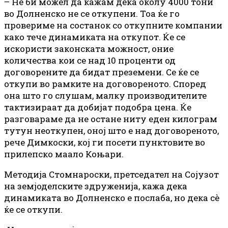
– Не би можел да кажам дека околу 4000 тони
во Долненско не се откупени. Тоа ќе го
провериме на состанок со откупните компании
како тече динамиката на откупот. Ќе се
искористи законската можност, оние
количества кои се над 10 проценти од
договорените да бидат преземени. Се ќе се
откупи во рамките на договореното. Според
она што го слушам, малку производителите
тактизираат да добијат подобра цена. Ќе
разговараме да не остане ниту еден килограм
тутун неоткупен, оној што е над договореното,
рече Димкоски, кој ги посети пунктовите во
прилепско маало Коњари.
Методија Стомнароски, претседател на Сојузот
на земјоделските здруженија, кажа дека
динамиката во Долненско е послаба, но дека сѐ
ќе се откупи.