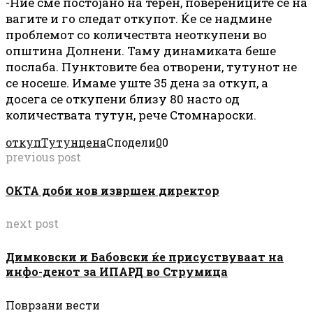
-Ние сме постојано на терен, поверениците се на
вагите и го следат откупот. Ќе се надмине
проблемот со количествта неоткупени во
општина Долнени. Таму динамиката беше
послаба. Пунктовите беа отворени, тутунот не
се носеше. Имаме уште 35 дена за откуп, а
досега се откупени близу 80 насто од
количествата тутун, рече Стомнароски.
откуп
Тутун
цена
Сподели
0
0
previous post
ОКТА доби нов извршен директор
next post
Димковски и Бабовски ќе присуствуваат на
инфо-денот за ИПАРД во Струмица
Поврзани вести