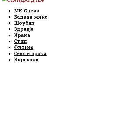
Facebook
Instagram
Email
Rss
МК Сцена
Балкан микс
Шоубиз
Здравје
Храна
Стил
Фитнес
Секс и врски
Хороскоп