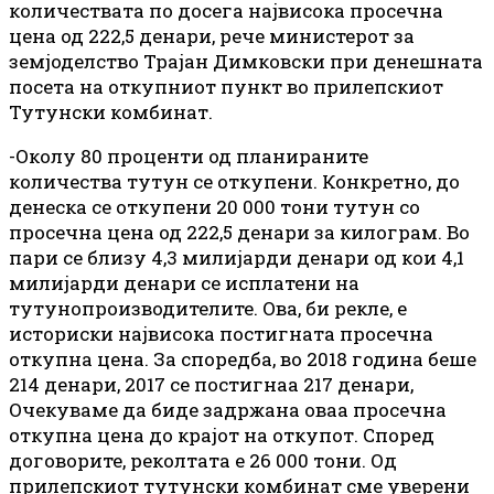
количествата по досега највисока просечна
цена од 222,5 денари, рече министерот за
земјоделство Трајан Димковски при денешната
посета на откупниот пункт во прилепскиот
Тутунски комбинат.
-Околу 80 проценти од планираните
количества тутун се откупени. Конкретно, до
денеска се откупени 20 000 тони тутун со
просечна цена од 222,5 денари за килограм. Во
пари се близу 4,3 милијарди денари од кои 4,1
милијарди денари се исплатени на
тутунопроизводителите. Ова, би рекле, е
историски највисока постигната просечна
откупна цена. За споредба, во 2018 година беше
214 денари, 2017 се постигнаа 217 денари,
Очекуваме да биде задржана оваа просечна
откупна цена до крајот на откупот. Според
договорите, реколтата е 26 000 тони. Од
прилепскиот тутунски комбинат сме уверени