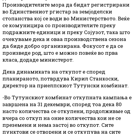
Производителите мора да бидат регистрирани
во Единствениот ргистар за земјоделски
стопанства кој се води во Министерството. Веќе
се комуницира со производителите преку
подражните единици и преку Сојузот, така што
очекуваме дека и оваа производствена сезона
да биде добро организирана. Фокусот е да се
произведе род, што е можно повеќе во прва
класа, додаде министерот.
Дека динамиката на откупот е според
планираното, потврдува Кирил Станкоски,
директор на приелпскиот Тутунски комбинат.
-Во Тутунскиот комбинат откупната кампања е
завршена на 31 декември, според тоа дека 80
насто количества се откупени, продолживме од
вчера со откуп на оние количества кои не се
преземени и нема застој во откупот. Сите
пунктови се отворени и се откупува на сите