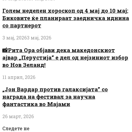
Голем неделен хороскоп од 4 мај до 10 мај:
Биковите ќе планираат заедничка иднина
со партнерот
3 мај, 2026
3 мај, 2026
📸Рита Ора објави дека македонскиот
ајвар „Перустија“ е дел од нејзиниот избор
во Нов Зеланд!
11 април, 2026
„Јон Вардар против галаксијата” со
награда на фестивал за научна
фантастика во Мајами
26 март, 2026
Следете не