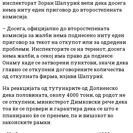
инспекторат Зоран Шапуриќ вели дека досега
нема ниту еден приговор до второстепената
комисија.
– Досега, официјално до второстепената
комисија за жалби нема поднесено ниту еден
приговор за текот на откупот или за одредени
проблеми. Инспекторите се на теренот, досега
нема жалби, а секој има право да поднесе.
Онаму каде се затворени пунктови, значи дека
главно се откупени договорените количества
од откупната фирма, изјави Шапуриќ.
На реакцијата од тутунарите од Долненско
дека половината, околу 4000 тони, од родот не
се откупени, министерот Димковски рече дека
тоа ќе се провери и гарантира дека се што е
планирано ќе се преземе, па и вишокот во
законските рамки.