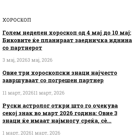
ХОРОСКОП
Голем неделен хороскоп од 4 мај до 10 мај:
Биковите ќе планираат заедничка иднина
со партнерот
3 мај, 2026
3 мај, 2026
Овие три хороскопски знаци најчесто
завршуваат со погрешен партнер
11 март, 2026
11 март, 2026
Руски астролог откри што го очекува
секој знак во март 2026 година: Овие 3
знаци ќе имаат најмногу среќа, сè...
1 март, 2026
1 март, 2026