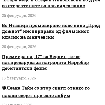
со стереотипите во нов видео запис
25 февруари, 2026
Во Италија промовирано ново вино „Пред
дождот“ инспирирано од филмскиот
класик на Манчевски
20 февруари, 2026
Премиера на „17“ во Берлин, ќе се
натпреварува за наградата Најдобар
дебитантски филм
18 февруари, 2026
📽️Леана Таќи со втор сингл откако го
најави својот прв соло албум
12 јануари, 2026