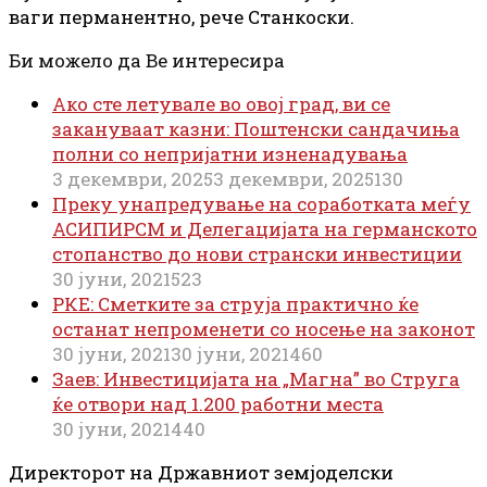
ваги перманентно, рече Станкоски.
Би можело да Ве интересира
Ако сте летувале во овој град, ви се
закануваат казни: Поштенски сандачиња
полни со непријатни изненадувања
3 декември, 2025
3 декември, 2025
130
Преку унапредување на соработката меѓу
АСИПИРСМ и Делегацијата на германското
стопанство до нови странски инвестиции
30 јуни, 2021
523
РКЕ: Сметките за струја практично ќе
останат непроменети со носење на законот
30 јуни, 2021
30 јуни, 2021
460
Заев: Инвестицијата на „Магна” во Струга
ќе отвори над 1.200 работни места
30 јуни, 2021
440
Директорот на Државниот земјоделски