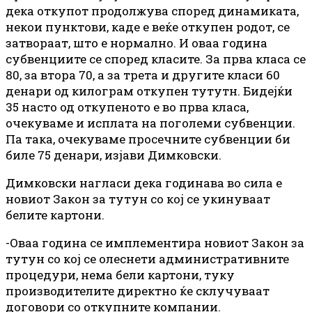
дека откупот продолжува според динамиката,
некои пунктови, каде е веќе откупен родот, се
затвораат, што е нормално. И оваа година
субвенциите се според класите. За прва класа се
80, за втора 70, а за трета и другите класи 60
денари од килограм откупен тутутн. Бидејќи
35 насто од откупеното е во прва класа,
очекуваме и исплата на поголеми субвенции.
Па така, очекуваме просечните субвенции би
биле 75 денари, изјави Димковски.
Димковски нагласи дека годинава во сила е
новиот Закон за тутун со кој се укинуваат
белите картони.
-Оваа година се имплементира новиот Закон за
тутун со кој се олеснети административните
процедури, нема бели картони, туку
производителите директно ќе склучуваат
договори со откупните компании.