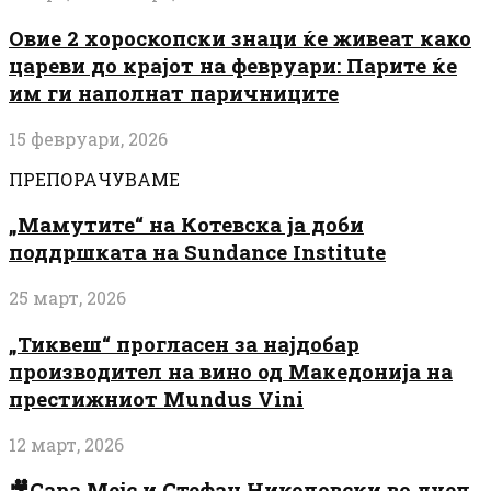
Овие 2 хороскопски знаци ќе живеат како
цареви до крајот на февруари: Парите ќе
им ги наполнат паричниците
15 февруари, 2026
ПРЕПОРАЧУВАМЕ
„Мамутите“ на Котевска ја доби
поддршката на Sundance Institute
25 март, 2026
„Тиквеш“ прогласен за најдобар
производител на вино од Македонија на
престижниот Mundus Vini
12 март, 2026
🎥Сара Мејс и Стефан Николовски во дуел