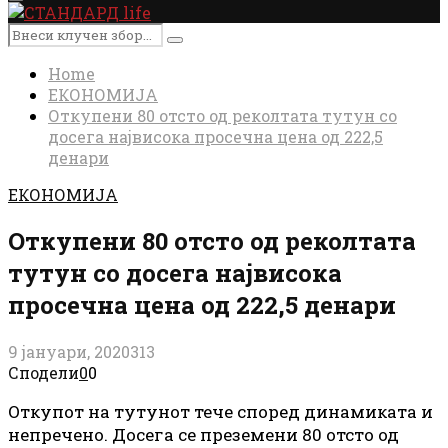
Primary
Menu
Search
Search
for:
Home
ЕКОНОМИЈА
Откупени 80 отсто од реколтата тутун со
досега највисока просечна цена од 222,5
денари
ЕКОНОМИЈА
Откупени 80 отсто од реколтата
тутун со досега највисока
просечна цена од 222,5 денари
9 јануари, 2020
313
Сподели
0
0
Откупот на тутунот тече според динамиката и
непречено. Досега се преземени 80 отсто од