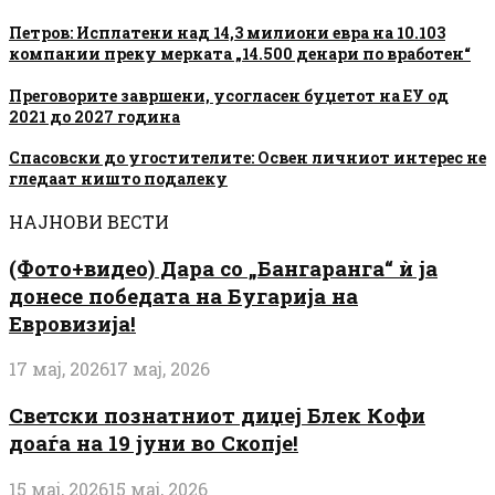
Петров: Исплатени над 14,3 милиони евра на 10.103
компании преку мерката „14.500 денари по вработен“
Преговорите завршени, усогласен буџетот на ЕУ од
2021 до 2027 година
Спасовски до угостителите: Oсвен личниот интерес не
гледаат ништо подалеку
НАЈНОВИ ВЕСТИ
(Фото+видео) Дара со „Бангаранга“ ѝ ја
донесе победата на Бугарија на
Евровизија!
17 мај, 2026
17 мај, 2026
Светски познатниот диџеј Блек Кофи
доаѓа на 19 јуни во Скопје!
15 мај, 2026
15 мај, 2026