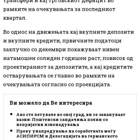
трансфери и кај трговскиот дефицит во
рамките на очекувањата за последниот
квартал.
Во однос на движењата кај вкупните депозити
и вкупните кредити, првичните податоци
заклучно со декември покажуваат нивен
натамошен солиден годишен раст, повисок од
проектираниот за депозитите, а кај кредитите
остварувањата се главно во рамките на
очекувањата согласно со проекцијата.
Би можело да Ве интересира
Ако сте летувале во овој град, ви се закануваат
казни: Поштенски сандачиња полни со
непријатни изненадувања
Преку унапредување на соработката меѓу
АСИПИРСМ и Делегацијата на германското