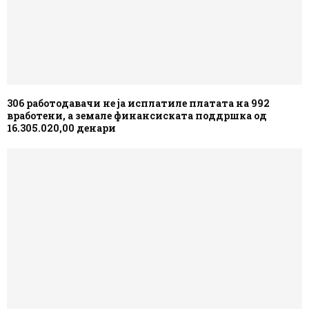
306 работодавачи не ја исплатиле платата на 992
вработени, а земале финансиската поддршка од
16.305.020,00 денари