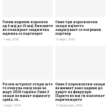
Голем неделен хороскоп
Овие три хороскопски
од 4 мај до 10 мај: Биковите
знаци најчесто
ќе планираат заедничка
завршуваат со погрешен
иднина со партнерот
партнер
3 мај, 2026
11 март, 2026
Руски астролог откри што
Овие 2 хороскопски знаци
го очекува секој знак во
ќе живеат како цареви до
март 2026 година: Овие 3
крајот на февруари:
знаци ќе имаат најмногу
Парите ќе им ги наполнат
среќа, сè...
паричниците
1 март, 2026
15 февруари, 2026