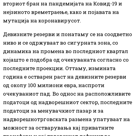
вториот бран на пандемијата на Ковид-19 и
нејзиното времетраење, како и појавата на
мутација на коронавирусот.
Девизните резерви и понатаму се на соодветно
ниво и се одржуваат во сигурната зона, со
динамика на промена во последниот квартал
којашто е подобра од очекуваната согласно со
последните проекции. Оттаму, измината
година е остварен раст на девизните резерви
од околу 100 милиони евра, наспроти
очекуваниот пад. Во однос на расположливите
податоци од надворешниот сектор, последните
податоци за менувачкиот пазар и за
надворешнотрговската размена упатуваат на
можност за остварувања кај приватните