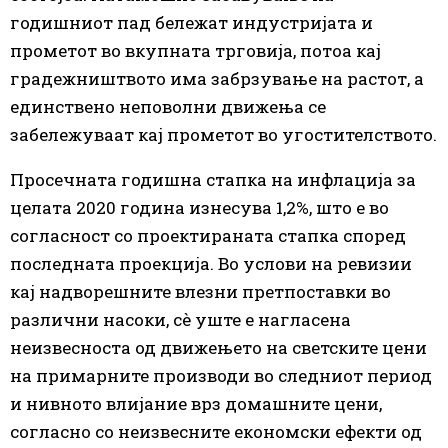
годишниот пад бележат индустријата и
прометот во вкупната трговија, потоа кај
градежништвото има забрзување на растот, а
единствено неповолни движења се
забележуваат кај прометот во угостителството.
Просечната годишна стапка на инфлација за
целата 2020 година изнесува 1,2%, што е во
согласност со проектираната стапка според
последната проекција. Во услови на ревизии
кај надворешните влезни претпоставки во
различни насоки, сѐ уште е нагласена
неизвесноста од движењето на светските цени
на примарните производи во следниот период
и нивното влијание врз домашните цени,
согласно со неизвесните економски ефекти од