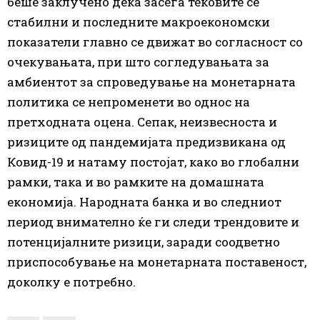
беше заклучено дека засега тековите се
стабилни и последните макроекономски
показатели главно се движат во согласност со
очекувањата, при што согледувањата за
амбиентот за спроведување на монетарната
политика се непроменети во однос на
претходната оцена. Сепак, неизвесноста и
ризиците од пандемијата предизвикана од
Ковид-19 и натаму постојат, како во глобални
рамки, така и во рамките на домашната
економија. Народната банка и во следниот
период внимателно ќе ги следи трендовите и
потенцијалните ризици, заради соодветно
приспособување на монетарната поставеност,
доколку е потребно.