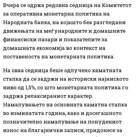
Вчера се одржа редовна седница на Комитетот
за оперативна монетарна политика на
Народната банка, на којашто беа разгледани
движењата на меѓународните и домашните
финансиски пазари и показателите за
домашната економија во контекст на
поставеноста на монетарната политика.
На оваа седница беше одлучено каматната
стапка да се задржи на историски најниското
ниво од 1,5%, со што монетарната политика го
задржа релаксираниот карактер.
Намалувањето на основната каматна стапка
во изминатата година, како и досегашното
позначително намалување на понудениот
износ на благајнички записи, придонесе за