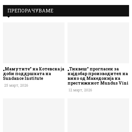
ПРЕПОРАЧУВАМЕ
„Мамутите“ на Котевска ја
„Тиквеш“ прогласен за
доби поддршката на
најдобар производител на
Sundance Institute
вино од Македонија на
престижниот Mundus Vini
25 март, 2026
12 март, 2026