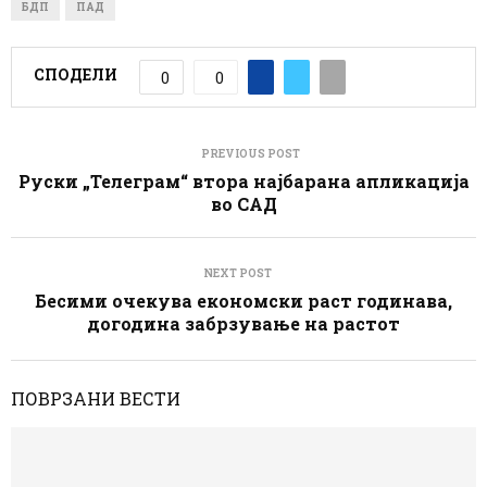
БДП
ПАД
СПОДЕЛИ
0
0
PREVIOUS POST
Руски „Телеграм“ втора најбарана апликација
во САД
NEXT POST
Бесими очекува економски раст годинава,
догодина забрзување на растот
ПОВРЗАНИ ВЕСТИ