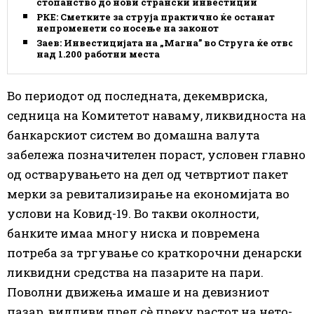
стопанство до нови странски инвестиции
РКЕ: Сметките за струја практично ќе останат
непроменети со носење на законот
Заев: Инвестицијата на „Магна” во Струга ќе отвори
над 1.200 работни места
Во периодот од последната, декемвриска,
седница на Комитетот наваму, ликвидноста на
банкарскиот систем во домашна валута
забележа позначителен пораст, условен главно
од остварувањето на дел од четвртиот пакет
мерки за ревитализирање на економијата во
услови на Ковид-19. Во такви околности,
банките имаа многу ниска и повремена
потреба за тргување со краткорочни денарски
ликвидни средства на пазарите на пари.
Поволни движења имаше и на девизниот
пазар, видливи пред сѐ преку растот на нето-