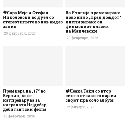
🎥Сара Мејс и Стефан
Во Италија промовирано
Николовски во дуел со
ново вино „Пред дождот“
стереотипите во нов видео
инспирирано од
запис
филмскиот класик
на Манчевски
25 февруари, 2026
20 февруари, 2026
Премиера на „17“ во
📽️Леана Таќи со втор
Берлин, ќе се
сингл откако го најави
натпреварува за
својот прв соло албум
наградата Најдобар
12 јануари, 2026
дебитантски филм
18 февруари, 2026