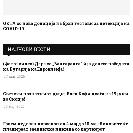
ОКТА со нова донација на брзи тестови за детекција на
COVID-19
НАЈНОВИ ВЕСТИ
(Фото+видео) Дара со „Бангаранга“ ѝ ја донесе победата
на Бугарија на Евровизија!
17 мај, 2026
Светски познатниот диџеј Блек Кофи доаѓа на 19 јуни
во Скопје!
15 мај, 2026
Голем неделен хороскоп од 4 мај до 10 мај: Биковите ќе
планираат заедничка иднина со партнерот