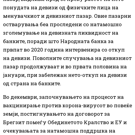
понудата на девизи од физичките лица на
менувачкиот и девизниот пазар. Овие пазарни
остварувања беа проследени со натамошно
зголемување на девизната ликвидност на
банките, поради што Народната банка за
првпат во 2020 година интервенира со откуп
на девизи. Поволните случувања на девизниот
пазар продолжуваат и во првата половина на
јануари, при забележан нето-откуп на девизи
од страна на банките.
Во декември, започнувањето на процесот на
вакцинирање против корона-вирусот во повеќе
земји, постигнувањето на договорот за
Брегзит помеѓу Обединетото Кралство и ЕУ и
очекувањата за натамошна поддршка на