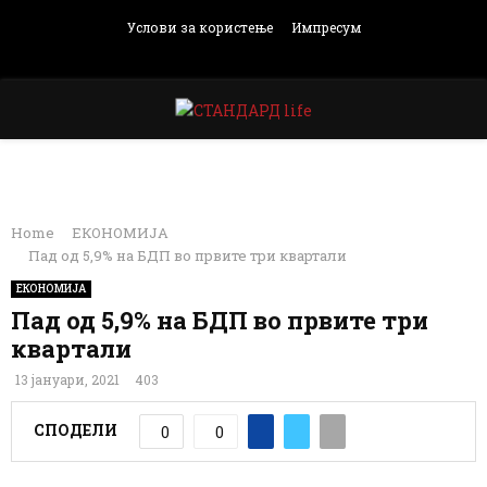
Услови за користење
Импресум
Facebook
Instagram
Email
Rss
PRIMARY
MENU
Home
ЕКОНОМИЈА
Пад од 5,9% на БДП во првите три квартали
ЕКОНОМИЈА
Пад од 5,9% на БДП во првите три
квартали
13 јануари, 2021
403
СПОДЕЛИ
0
0