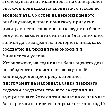
зголемување на ликвидноста на банкарскиот
систем и поддршка на кредитните текови во
економијата. Со оглед на веќе извршеното
олабавување, а при и понатаму присутни
ризици и неизвесност, на оваа седница беше
одлучено каматната стапка на благајничките
записи да се задржи на постојното ниво, како
соодветно на тековните економски и
финансиски услови.
Истовремено, на седницата беше оценето дека
ослободената ликвидност од вкупно 15
милијарди денари преку основниот
инструмент на Народната банка измината
година е соодветна, при што се одлучи на
аукцијата што ќе се одржи денес да се понудат
благајнички записи во непроменет износ од 10