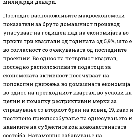
милијарди денари.
Последно расположливите макроекономски
показатели за бруто домашниот производ
упатуваат на годишен пад на економијата во
првите три квартали од годината од 5,9%, што е
во согласност со очекувањата од последните
проекции. Во однос на четвртиот квартал,
последно расположливите податоци за
економската активност посочуваат на
поповолни движења во домашната економија
во однос на претходниот квартал, во услови на
целни и помалку рестриктивни мерки за
справување со вториот бран на ковид-19, како и
постепено приспособување на однесувањето и
навиките на субјектите кон новонастанатата
состојба. Натамошно забавување на