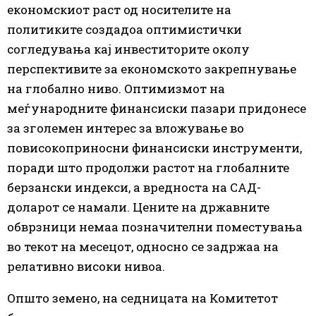
економскиот раст од носителите на
политиките создадоа оптимистички
согледувања кај инвеститорите околу
перспективите за економското закрепнување
на глобално ниво. Оптимизмот на
меѓународните финансиски пазари придонесе
за зголемен интерес за вложување во
повисокоприносни финансиски инструменти,
поради што продолжи растот на глобалните
берзански индекси, а вредноста на САД-
доларот се намали. Цените на државните
обврзници немаа позначителни поместувања
во текот на месецот, односно се задржаа на
релативно високи нивоа.
Општо земено, на седницата на Комитетот