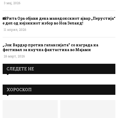
3 мај, 2026
📸Рита Ора објави дека македонскиот ајвар „Перустија“
е дел од нејзиниот избор во Нов Зеланд!
11 април, 2026
„Јон Вардар против галаксијата” со награда на
фестивал за научна фантастика во Мајами
26 март, 2026
СЛЕДЕТЕ НЕ
ХОРОСКОП